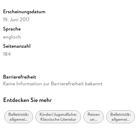
Erscheinungsdatum
19. Juni 2017
Sprache
englisch
Seitenanzahl
184
Reihe
Oxford World's Classics
Barrierefreiheit
Autor/Autorin
Keine Information zur Barrierefreiheit bekannt
Jules Verne
Verlag/Hersteller
Entdecken Sie mehr
Lulu.com
Belletristik:
Kinder/Jugendliche:
Reisen
Belletristik:
Produktart
allgemein
Klassische Literatur
und
allgemein
kartoniert
und
Urlaub
und
literarisch
literarisch,
Gewicht
nicht nach