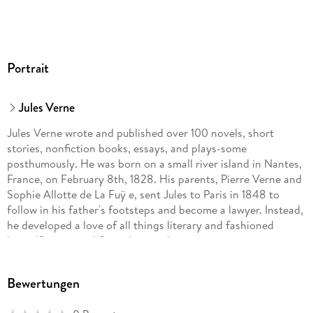
Portrait
Jules Verne
Jules Verne wrote and published over 100 novels, short
stories, nonfiction books, essays, and plays-some
posthumously. He was born on a small river island in Nantes,
France, on February 8th, 1828. His parents, Pierre Verne and
Sophie Allotte de La Fuÿ e, sent Jules to Paris in 1848 to
follow in his father's footsteps and become a lawyer. Instead,
he developed a love of all things literary and fashioned
himself into a prolific and versatile writer.
His first novel, Five Weeks in a Balloon, was published in 1863
Bewertungen
by publisher Pierre-Jules Hetzel and launched Verne's popular
career with the Voyages Extraordinaires series of adventure