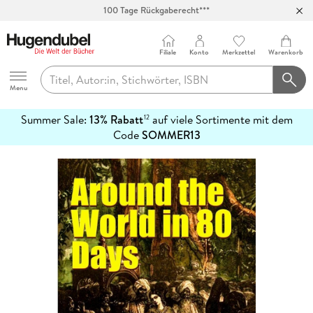
100 Tage Rückgaberecht***
Abholung in über 100 Filialen
Filiale
Konto
Merkzettel
Warenkorb
Hugendubel
Menu
Summer Sale:
13% Rabatt
auf viele Sortimente mit dem
12
mehr
Code
SOMMER13
erfahren