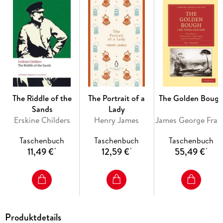
During the trip, they come across a procession in which a
young Indian woman, Aouda, is to be sacrificed by the
process of suttee the next day by Brahmins. Since the young
woman is drugged and is obviously not going voluntarily, the
travellers decide to rescue her. . .
The Riddle of the
The Portrait of a
The Golden Boug
Sands
Lady
Erskine Childers
Henry James
James G
Taschenbuch
Taschenbuch
Taschenbuch
11,49 €
12,59 €
55,49 €
*
*
*
Produktdetails