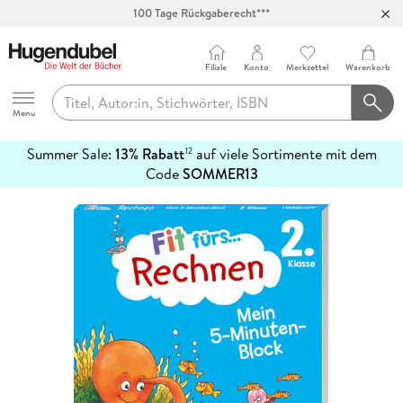
100 Tage Rückgaberecht***
Abholung in über 100 Filialen
Filiale
Konto
Merkzettel
Warenkorb
Hugendubel
Menu
Summer Sale:
13% Rabatt
auf viele Sortimente mit dem
12
mehr
Code
SOMMER13
erfahren