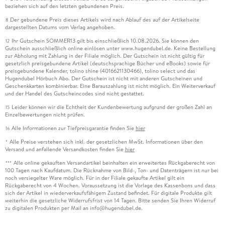
beziehen sich auf den letzten gebundenen Preis.
Der gebundene Preis dieses Artikels wird nach Ablauf des auf der Artikelseite
8
dargestellten Datums vom Verlag angehoben.
Ihr Gutschein SOMMER13 gilt bis einschließlich 10.08.2026. Sie können den
12
Gutschein ausschließlich online einlösen unter www.hugendubel.de. Keine Bestellung
zur Abholung mit Zahlung in der Filiale möglich. Der Gutschein ist nicht gültig für
gesetzlich preisgebundene Artikel (deutschsprachige Bücher und eBooks) sowie für
preisgebundene Kalender, tolino shine (4016621130466), tolino select und das
Hugendubel Hörbuch Abo. Der Gutschein ist nicht mit anderen Gutscheinen und
Geschenkkarten kombinierbar. Eine Barauszahlung ist nicht möglich. Ein Weiterverkauf
und der Handel des Gutscheincodes sind nicht gestattet.
Leider können wir die Echtheit der Kundenbewertung aufgrund der großen Zahl an
15
Einzelbewertungen nicht prüfen.
Alle Informationen zur Tiefpreisgarantie finden Sie
hier
16
Alle Preise verstehen sich inkl. der gesetzlichen MwSt. Informationen über den
*
Versand und anfallende Versandkosten finden Sie
hier
Alle online gekauften Versandartikel beinhalten ein erweitertes Rückgaberecht von
***
100 Tagen nach Kaufdatum. Die Rücknahme von Bild-, Ton- und Datenträgern ist nur bei
noch versiegelter Ware möglich. Für in der Filiale gekaufte Artikel gilt ein
Rückgaberecht von 4 Wochen. Voraussetzung ist die Vorlage des Kassenbons und dass
sich der Artikel in wiederverkaufsfähigem Zustand befindet. Für digitale Produkte gilt
weiterhin die gesetzliche Widerrufsfrist von 14 Tagen. Bitte senden Sie Ihren Widerruf
zu digitalen Produkten per Mail an info@hugendubel.de.