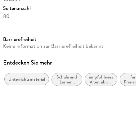
Seitenanzahl
80
Altersempfehlung
ab 7 Jahre
Barrierefreiheit
Reihe
Keine Information zur Barrierefreiheit bekannt
Fit für die Schule Mein 5-Minuten-Block
Autor/Autorin
Entdecken Sie mehr
Julia Meyer
Schule und
empfohlenes
für 
Illustrationen
Unterrichtsmaterial
Lernen:
Alter: ab ca.
Primarb
Guido Wandrey
Mathematik
7 Jahre
Verlag/Hersteller
Tessloff Verlag
Originalsprache
deutsch
Produktart
kartoniert