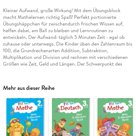
Kleiner Aufwand, große Wirkung! Mit dem Übungsblock
macht Mathelernen richtig Spaß! Perfekt portionierte
Übungshäppchen für zwischendurch frischen Wissen auf,
helfen dabei, am Ball zu bleiben und Lernroutinen zu
entwickeln. Der Aufwand: täglich 5 Minuten Zeit - egal ob
zuhause oder unterwegs. Die Kinder üben den Zahlenraum bis
100, die Grundrechenarten Addition, Subtraktion,
Multiplikation und Division und rechnen mit verschiedenen
Größen wie Zeit, Geld und Längen. Der Schwerpunkt des
Blocks liegt auf dem Zahlenrechnen. Ist eine Aufgabe gelöst,
kann die Seite des Blocks einfach abgerissen werden.
Mehr aus dieser Reihe