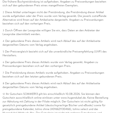
Die frühere Buchpreisbindung ist aufgehoben. Angaben zu Preissenkungen beziehen
sich auf den gebundenen Preis eines mangelfreien Exemplars.
Diese Artikel unterliegen nicht der Preisbindung, die Preisbindung dieser Artikel
2
wurde aufgehoben oder der Preis wurde vom Verlag gesenkt. Die jeweils zutreffende
Alternative wird Ihnen auf der Artikelseite dargestellt. Angaben zu Preissenkungen
beziehen sich auf den vorherigen Preis.
Durch Öffnen der Leseprobe willigen Sie ein, dass Daten an den Anbieter der
3
Leseprobe übermittelt werden.
Der gebundene Preis dieses Artikels wird nach Ablauf des auf der Artikelseite
4
dargestellten Datums vom Verlag angehoben.
Der Preisvergleich bezieht sich auf die unverbindliche Preisempfehlung (UVP) des
5
Herstellers.
Der gebundene Preis dieses Artikels wurde vom Verlag gesenkt. Angaben zu
6
Preissenkungen beziehen sich auf den vorherigen Preis.
Die Preisbindung dieses Artikels wurde aufgehoben. Angaben zu Preissenkungen
7
beziehen sich auf den letzten gebundenen Preis.
Der gebundene Preis dieses Artikels wird nach Ablauf des auf der Artikelseite
8
dargestellten Datums vom Verlag angehoben.
Ihr Gutschein SOMMER13 gilt bis einschließlich 10.08.2026. Sie können den
12
Gutschein ausschließlich online einlösen unter www.hugendubel.de. Keine Bestellung
zur Abholung mit Zahlung in der Filiale möglich. Der Gutschein ist nicht gültig für
gesetzlich preisgebundene Artikel (deutschsprachige Bücher und eBooks) sowie für
preisgebundene Kalender, tolino shine (4016621130466), tolino select und das
Hugendubel Hörbuch Abo. Der Gutschein ist nicht mit anderen Gutscheinen und