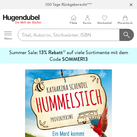
100 Tage Rückgaberecht***
Abholung in über 100 Filialen
Filiale
Konto
Merkzettel
Warenkorb
Hugendubel
Menu
Summer Sale:
13% Rabatt
auf viele Sortimente mit dem
12
mehr
Code
SOMMER13
erfahren