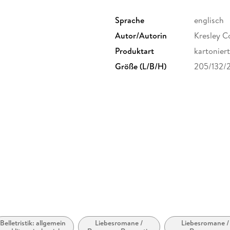
Sprache
englisch
Autor/Autorin
Kresley C
Produktart
kartoniert
Größe (L/B/H)
205/132/
Belletristik: allgemein
Liebesromane /
Liebesromane /