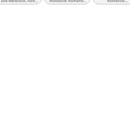
und literarisch, nicht
Romance: Romantic
Romance:
nach Genre
Suspense
Romantasy,
paranormal