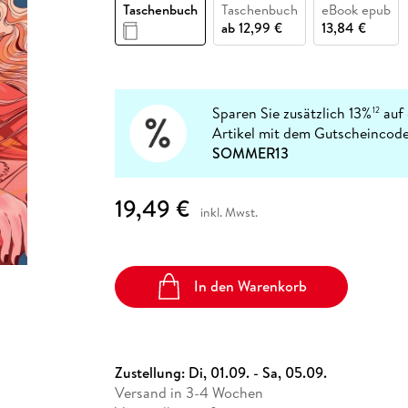
Fremdsprachige Bücher
Taschenbuch
Taschenbuch
eBook epub
n Lernhilfen
 Jugendbücher
eiber
Hörbuch Downloads im Bundle
cher
 Vergleich
 Puzzlezubehör
Lernen
New Adult
STABILO
ab
12,99 €
13,84 €
Taschenbücher
hilfen
hriller
 Backen
er
lender
Ratgeber
op
hriller
Romance
Sachbücher
Sparen Sie zusätzlich 13%
auf 
12
precher:innen
Artikel mit dem Gutscheincode
Science Fiction
SOMMER13
Fremdsprachige Bücher
19,49 €
inkl. Mwst.
In den Warenkorb
Zustellung:
Di, 01.09. - Sa, 05.09.
Versand in 3-4 Wochen