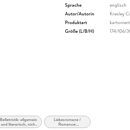
Sprache
englisch
Autor/Autorin
Kresley C
Produktart
kartoniert
Größe (L/B/H)
174/106/
Belletristik: allgemein
Liebesromane /
und literarisch, nicht
Romance:
nach Genre
Romantasy,