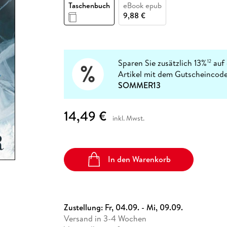
Fremdsprachige Bücher
Taschenbuch
eBook epub
n Lernhilfen
 Jugendbücher
eiber
Hörbuch Downloads im Bundle
cher
 Vergleich
 Puzzlezubehör
Lernen
New Adult
STABILO
9,88 €
Taschenbücher
hilfen
hriller
 Backen
er
lender
Ratgeber
op
hriller
Romance
Sachbücher
Sparen Sie zusätzlich 13%
auf 
12
precher:innen
Artikel mit dem Gutscheincode
Science Fiction
SOMMER13
Fremdsprachige Bücher
14,49 €
inkl. Mwst.
In den Warenkorb
Zustellung:
Fr, 04.09. - Mi, 09.09.
Versand in 3-4 Wochen