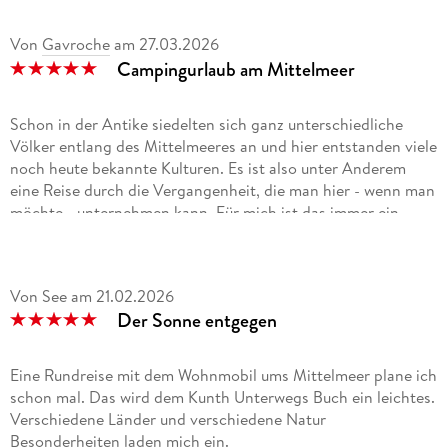
Von
Gavroche
am
27.03.2026
Campingurlaub am Mittelmeer
Schon in der Antike siedelten sich ganz unterschiedliche
Völker entlang des Mittelmeeres an und hier entstanden viele
noch heute bekannte Kulturen. Es ist also unter Anderem
eine Reise durch die Vergangenheit, die man hier - wenn man
möchte - unternehmen kann. Für mich ist das immer ein
besonderer Reiz im Urlaub. Aber natürlich kann man auch
wunderschöne Strände entdecken, von Portugal bis hin nach
Griechenland und Bulgarien. Traumhaftes Wasser,
Von See
am
21.02.2026
wunderschöne Buchten - Erholung pur. Und wenn es mal
Der Sonne entgegen
nicht so gefällt, dann fährt man einfach weiter.
19 Routen werden hier geboten, immer mit Angaben von
Länge, Zeitbedarf, dem schönsten Campingplatz und dem
Eine Rundreise mit dem Wohnmobil ums Mittelmeer plane ich
Highlight der Tour. Natürlich kann man einige der Touren
schon mal. Das wird dem Kunth Unterwegs Buch ein leichtes.
auch kombinieren oder sich nur Teile "herauspicken".
Verschiedene Länder und verschiedene Natur
Inspirationen für den nächsten Urlaub gibt es hier auf jeden
Besonderheiten laden mich ein.