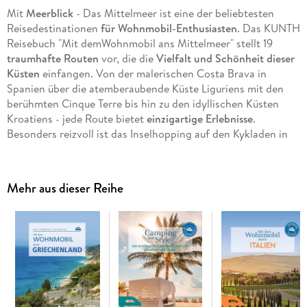
Mit
Meerblick
- Das Mittelmeer ist eine der beliebtesten
Reisedestinationen
für Wohnmobil-Enthusiasten
. Das KUNTH
Reisebuch "Mit demWohnmobil ans Mittelmeer" stellt 19
traumhafte Routen
vor, die die
Vielfalt und Schönheit dieser
Küsten
einfangen. Von der malerischen Costa Brava in
Spanien über die atemberaubende Küste Liguriens mit den
berühmten Cinque Terre bis hin zu den idyllischen Küsten
Kroatiens - jede Route bietet
einzigartige Erlebnisse
.
Besonders reizvoll ist das Inselhopping auf den Kykladen in
Griechenland, wo man die griechische Gastfreundschaft
genießen kann.
Dieses Reisebuch ist ein Muss für alle, die die Länder am
Mehr aus dieser Reihe
Mittelmeer im Camper erkunden möchten.
+ Traumrouten am europäischen Mittelmeer - von Spanien
bis Griechenland
+ Die besten Stellplätze und Ausflugtipps für besondere
Erlebnisse entlang der Strecken
+ Infokästen und Spezialseiten für die Urlaubsplanung
+ Mit praktischen Tipps sowie Packliste & Co. für Anfänger