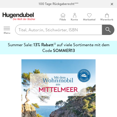
100 Tage Rückgaberecht***
Abholung in über 100 Filialen
Filiale
Konto
Merkzettel
Warenkorb
Hugendubel
Menu
Summer Sale:
13% Rabatt
auf viele Sortimente mit dem
12
mehr
Code
SOMMER13
erfahren