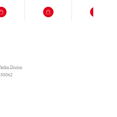
 Verbo Divino
630062