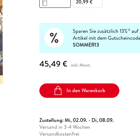
Fremdsprachige Bücher
20,99 €
n Lernhilfen
 Jugendbücher
eiber
Hörbuch Downloads im Bundle
cher
 Vergleich
 Puzzlezubehör
Lernen
New Adult
STABILO
Taschenbücher
hilfen
hriller
 Backen
er
lender
Ratgeber
op
hriller
Romance
Sparen Sie zusätzlich 13%
auf 
12
Sachbücher
Artikel mit dem Gutscheincode
precher:innen
SOMMER13
Science Fiction
Fremdsprachige Bücher
45,49 €
inkl. Mwst.
In den Warenkorb
Zustellung:
Mi, 02.09. - Di, 08.09.
Versand in 3-4 Wochen
Versandkostenfrei