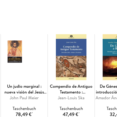
Un judío marginal :
Compendio de Antiguo
De Génesi
nueva visión del Jesús
Testamento :
introducció
John Paul Meier
histórico V : la
introducción, temas y
Jean-Louis Ska
primeros 
autenticidad de las
lecturas
Bi
Taschenbuch
Taschenbuch
Tasc
parábolas a examen
78,49 €
47,49 €
32,
*
*