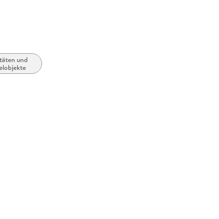
täten und
lobjekte