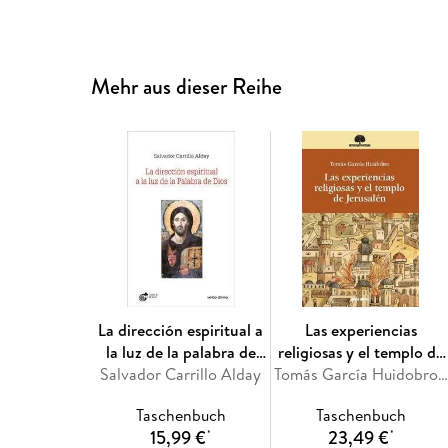
Mehr aus dieser Reihe
La dirección espiritual a
Las experiencias
la luz de la palabra de
religiosas y el templo de
Salvador Carrillo Alday
Dios
Jerusalén
Tomás García Huidobro Rivas
Taschenbuch
Taschenbuch
15,99 €
23,49 €
*
*