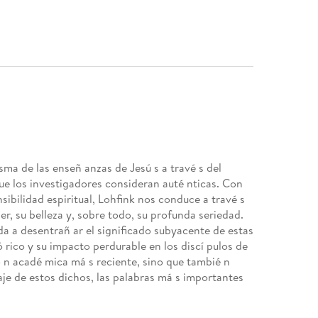
ma de las enseñ anzas de Jesú s a travé s del
 que los investigadores consideran auté nticas. Con
sibilidad espiritual, Lohfink nos conduce a travé s
, su belleza y, sobre todo, su profunda seriedad.
uda a desentrañ ar el significado subyacente de estas
 rico y su impacto perdurable en los discí pulos de
ió n acadé mica má s reciente, sino que tambié n
aje de estos dichos, las palabras má s importantes