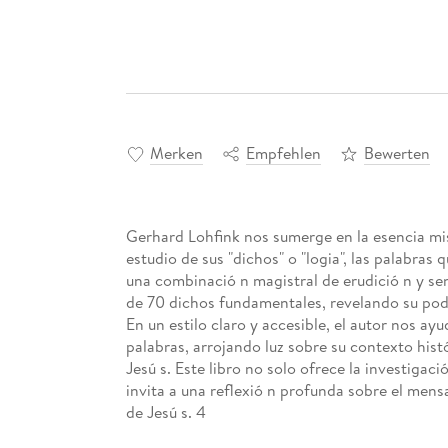
Merken
Empfehlen
Bewerten
Gerhard Lohfink nos sumerge en la esencia mis
estudio de sus "dichos" o "logia", las palabras
una combinació n magistral de erudició n y sen
de 70 dichos fundamentales, revelando su poder
En un estilo claro y accesible, el autor nos ay
palabras, arrojando luz sobre su contexto histó
Jesú s. Este libro no solo ofrece la investigac
invita a una reflexió n profunda sobre el mens
de Jesú s. 4