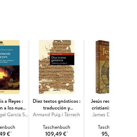
s a Reyes :
Diez textos gnósticos :
Jesús recordado : el
n a los nueve
traducción y
cristianismo en sus
libros de la
Amador Ángel García Santos
Armand Puig i Tàrrech
comentarios
James D. G. Dunn
comienzos I
blia
henbuch
Taschenbuch
Taschenbuch
49 €
109,49 €
95,49 €
*
*
*