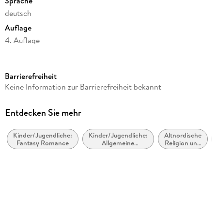
Sprache
deutsch
Auflage
4. Auflage
Seitenanzahl
329
Barrierefreiheit
Altersempfehlung
Keine Information zur Barrierefreiheit bekannt
von 14 bis 99 Jahren
Reihe
Entdecken Sie mehr
Legend of the North, 2
Kinder/Jugendliche:
Kinder/Jugendliche:
Altnordische
Autor/Autorin
Fantasy Romance
Allgemeine
Religion und
Laura Nick
Interessen:
Mythologie
Vampire, Werwölfe
Verlag/Hersteller
und Gestaltwandler
Carlsen Verlag GmbH
Produktart
kartoniert