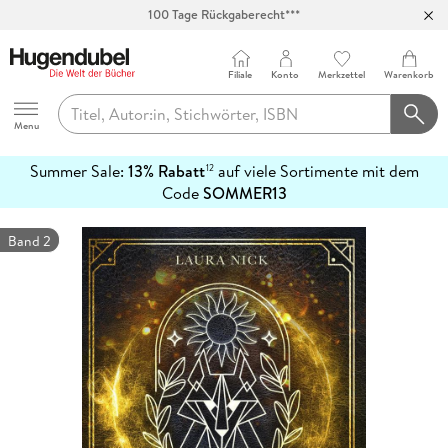
100 Tage Rückgaberecht***
Abholung in über 100 Filialen
Filiale
Konto
Merkzettel
Warenkorb
Hugendubel
Menu
Summer Sale:
13% Rabatt
auf viele Sortimente mit dem
12
mehr
Code
SOMMER13
erfahren
Band 2