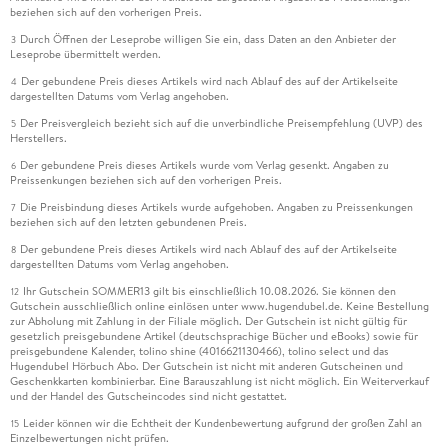
beziehen sich auf den vorherigen Preis.
Durch Öffnen der Leseprobe willigen Sie ein, dass Daten an den Anbieter der
3
Leseprobe übermittelt werden.
Der gebundene Preis dieses Artikels wird nach Ablauf des auf der Artikelseite
4
dargestellten Datums vom Verlag angehoben.
Der Preisvergleich bezieht sich auf die unverbindliche Preisempfehlung (UVP) des
5
Herstellers.
Der gebundene Preis dieses Artikels wurde vom Verlag gesenkt. Angaben zu
6
Preissenkungen beziehen sich auf den vorherigen Preis.
Die Preisbindung dieses Artikels wurde aufgehoben. Angaben zu Preissenkungen
7
beziehen sich auf den letzten gebundenen Preis.
Der gebundene Preis dieses Artikels wird nach Ablauf des auf der Artikelseite
8
dargestellten Datums vom Verlag angehoben.
Ihr Gutschein SOMMER13 gilt bis einschließlich 10.08.2026. Sie können den
12
Gutschein ausschließlich online einlösen unter www.hugendubel.de. Keine Bestellung
zur Abholung mit Zahlung in der Filiale möglich. Der Gutschein ist nicht gültig für
gesetzlich preisgebundene Artikel (deutschsprachige Bücher und eBooks) sowie für
preisgebundene Kalender, tolino shine (4016621130466), tolino select und das
Hugendubel Hörbuch Abo. Der Gutschein ist nicht mit anderen Gutscheinen und
Geschenkkarten kombinierbar. Eine Barauszahlung ist nicht möglich. Ein Weiterverkauf
und der Handel des Gutscheincodes sind nicht gestattet.
Leider können wir die Echtheit der Kundenbewertung aufgrund der großen Zahl an
15
Einzelbewertungen nicht prüfen.