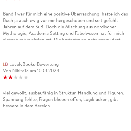
Band 1 war für mich eine positive Überraschung, hatte ich das
Buch ja auch ewig vor mir hergeschoben und seit gefühlt
Jahren auf dem SuB. Doch die Mischung aus nordischer
Mythologie, Academia Setting und Fabelwesen hat für mich
einfach gut funktioniert. Die Fortsetzung geht genau dort
weiter, wo uns der erste Teil zurückgelassen hat. Ivy und ihre
Freunde sind nach Asgard gereist um die verschwundenen
Schüler vor Angrboda zu retten. Doch es kommt alles anders
LovelyBooks-Bewertung
als erwartet und nun wird Ivy erneut zum Spielball der Götter
Von Nikita13
am
10.01.2024
oder verfolgt Fenrir einen anderen Plan mit ihr?Ich fand
Asgard als Handlungsort einerseits spannend, andererseits
hat mir die Schule dann doch irgendwo gefehlt und es wurde
mehr zu epischer High Fantasy umfunktioniert. Dennoch war
viel gewollt, ausbaufähig in Struktur, Handlung und Figuren,
die Story von Anfang bis Ende fesselnd und hat mich
Spannung fehlte, Fragen blieben offen, Logiklücken, gibt
stellenweise auch etwas mitgenommen, denn auch der Tod
bessere in dem Bereich
macht vor bestimmten Charakteren nicht Halt.Ivy hat sich im
vergleich zum ersten Band geringfügig weiterentwickelt,
Henrik ist irgendwie gefühlt schon zu perfekt und Fenrir
wurde mein absoluter Lieblingscharakter des Buches. Da gab