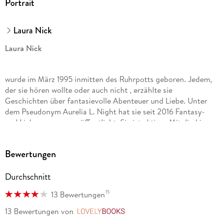
Portrait
Laura Nick
Laura Nick
wurde im März 1995 inmitten des Ruhrpotts geboren. Jedem,
der sie hören wollte oder auch nicht , erzählte sie
Geschichten über fantasievolle Abenteuer und Liebe. Unter
dem Pseudonym Aurelia L. Night hat sie seit 2016 Fantasy-
und Liebesromane veröffentlicht. Sie ist aktives Mitglied im
PAN e. V. und setzt sich für die deutsche Phantastik in der
Buchbranche ein. Mittlerweile lebt, liest und arbeitet Laura
Bewertungen
Nick mit ihrem Ehemann in Niedersachsen, nahe des Meeres
und der niederländischen Grenze.
Durchschnitt
15
13 Bewertungen
13 Bewertungen
von
LovelyBooks