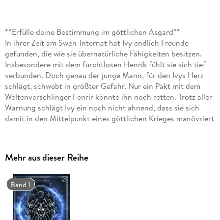
**Erfülle deine Bestimmung im göttlichen Asgard**
In ihrer Zeit am Swen-Internat hat Ivy endlich Freunde
gefunden, die wie sie übernatürliche Fähigkeiten besitzen.
Insbesondere mit dem furchtlosen Henrik fühlt sie sich tief
verbunden. Doch genau der junge Mann, für den Ivys Herz
schlägt, schwebt in größter Gefahr. Nur ein Pakt mit dem
Weltenverschlinger Fenrir könnte ihn noch retten. Trotz aller
Warnung schlägt Ivy ein noch nicht ahnend, dass sie sich
damit in den Mittelpunkt eines göttlichen Krieges manövriert
hat und sie nun für das Schicksal der neun Welten
verantwortlich ist.
Mehr aus dieser Reihe
Bist du bereit, dich einer Welt zu stellen, in der aus Sagen und
Legenden Wirklichkeit werden?
Band 1
Textauszug:
»Eher sterbe ich, als ihn hier zu lassen«, kam es über meine
Zunge. Ich hatte keinen Gedanken daran verschwendet, doch