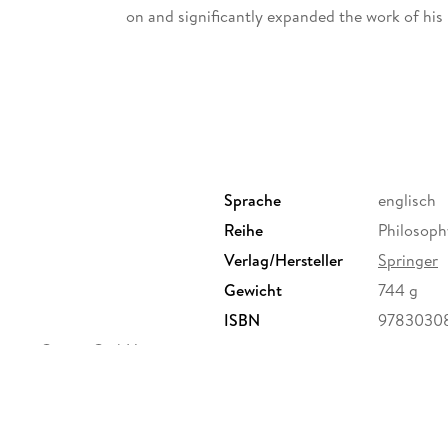
on and significantly expanded the work of his 
John Gregory (1724-1773). The result is that P
professionalism in medicine with Gregory. To 
brings together the first time three essential P
and
Extracts from the Medical Ethics of Dr. Perc
1847
Code of Medical Ethics
on the American Me
reading, this book provides concordances of
M
Medical Ethics
to
Extracts
. Finally, this book i
works.
Sprache
englisch
Reihe
Philosoph
Verlag/Hersteller
Springer
Inhaltsverzeichnis
Gewicht
744 g
Preface. - Acknowledgements. - Part I: Thomas
ISBN
9783030
Medical Ethics
ervice Center GmbH,
and the Invention of. - Medical Professionalis
erg,
s Moral Revolution against the Long Tradition 
ure.com
Western Medicine. - Chapter 2. - An Intellectu
Thomas Percival Joins Gregory s Moral Revolut
Medicine in the History of Western Medicine. -