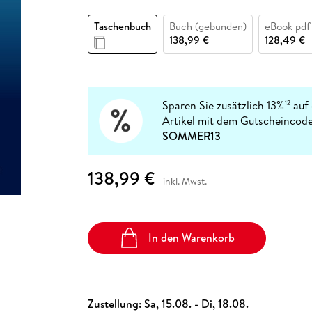
Fremdsprachige Bücher
n Lernhilfen
 Jugendbücher
eiber
Hörbuch Downloads im Bundle
cher
 Vergleich
 Puzzlezubehör
Lernen
New Adult
STABILO
Taschenbücher
Taschenbuch
Buch (gebunden)
eBook pdf
hilfen
hriller
 Backen
er
lender
Ratgeber
138,99 €
128,49 €
op
hriller
Romance
Sachbücher
precher:innen
Science Fiction
Sparen Sie zusätzlich 13%
auf 
12
Artikel mit dem Gutscheincode
Fremdsprachige Bücher
SOMMER13
138,99 €
inkl. Mwst.
In den Warenkorb
Zustellung:
Sa, 15.08. - Di, 18.08.