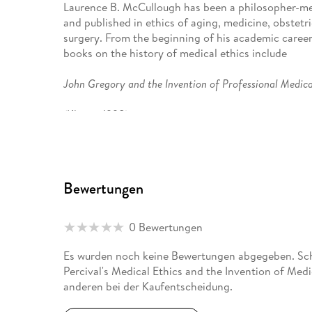
Laurence B. McCullough has been a philosopher-med
and published in ethics of aging, medicine, obstetr
surgery. From the beginning of his academic career
books on the history of medical ethics include
John Gregory and the Invention of Professional Medica
(Kluwer 1998),
John Gregory s Writings on Medical Ethics and Philos
(as editor, Kluwer 1998), and
Bewertungen
The Cambridge World History of Medical Ethics
0 Bewertungen
(as co-editor with Robert B. Baker, Cambridge Univ
Es wurden noch keine Bewertungen abgegeben. Sch
After receiving his AB in Art History from William
Percival's Medical Ethics and the Invention of Medi
completed his PhD in Philosophy at the University o
anderen bei der Kaufentscheidung.
fellowship at The Hastings Center (then in Hastin