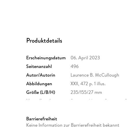
Produktdetails
Erscheinungsdatum
06. April 2023
Seitenanzahl
496
Autor/Autorin
Laurence B. McCullough
Abbildungen
XXII, 472 p. 1 illus.
Größe (L/B/H)
235/155/27 mm
Herstelleradresse
Springer Nature Customer S
Europaplatz 3, 69115 Heidelb
ProductSafety@springernat
Barrierefreiheit
Keine Information zur Barrierefreiheit bekannt