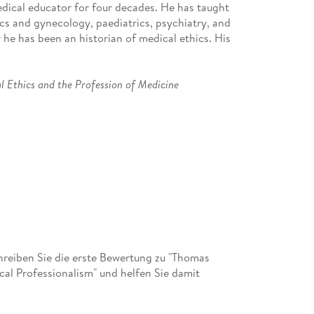
ical educator for four decades. He has taught
ics and gynecology, paediatrics, psychiatry, and
 he has been an historian of medical ethics. His
l Ethics and the Profession of Medicine
ophy of Medicine
ersity Press, 2009).
reiben Sie die erste Bewertung zu "Thomas
s College, Williamstown, Massachusetts, he
cal Professionalism" und helfen Sie damit
f Texas at Austin. After a post-doctoral
gs-on-Hudson, NewYork) he joined the medical and