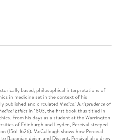
storically based, philosophical interpretations of
ics in medicine set in the context of his
ely published and circulated
Medical Jurisprudence
of
edical Ethics
in 1803, the first book thus titled in
thics. From his days as a student at the Warrington
rsities of Edinburgh and Leyden, Percival steeped
acon (1561-1626). McCullough shows how Percival
to Baconian deism and Dissent. Percival also drew