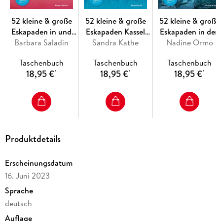
52 kleine & große
52 kleine & große
52 kleine & große
Eskapaden in und
Eskapaden Kassel
Eskapaden in den
Barbara Saladin
um Basel
und Nordhessen
Sandra Kathe
Bayerischen Alpe
Nadine Ormo
Taschenbuch
Taschenbuch
Taschenbuch
18,95 €
18,95 €
18,95 €
*
*
*
Produktdetails
Erscheinungsdatum
16. Juni 2023
Sprache
deutsch
Auflage