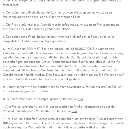
Der Preisvergleich bezieht sich auf die unverbindliche Preisempfehlung (UVP) des
5
Herstellers.
Der gebundene Preis dieses Artikels wurde vom Verlag gesenkt. Angaben zu
6
Preissenkungen beziehen sich auf den vorherigen Preis.
Die Preisbindung dieses Artikels wurde aufgehoben. Angaben zu Preissenkungen
7
beziehen sich auf den letzten gebundenen Preis.
Der gebundene Preis dieses Artikels wird nach Ablauf des auf der Artikelseite
8
dargestellten Datums vom Verlag angehoben.
Ihr Gutschein SOMMER13 gilt bis einschließlich 10.08.2026. Sie können den
12
Gutschein ausschließlich online einlösen unter www.hugendubel.de. Keine Bestellung
zur Abholung mit Zahlung in der Filiale möglich. Der Gutschein ist nicht gültig für
gesetzlich preisgebundene Artikel (deutschsprachige Bücher und eBooks) sowie für
preisgebundene Kalender, tolino shine (4016621130466), tolino select und das
Hugendubel Hörbuch Abo. Der Gutschein ist nicht mit anderen Gutscheinen und
Geschenkkarten kombinierbar. Eine Barauszahlung ist nicht möglich. Ein Weiterverkauf
und der Handel des Gutscheincodes sind nicht gestattet.
Leider können wir die Echtheit der Kundenbewertung aufgrund der großen Zahl an
15
Einzelbewertungen nicht prüfen.
Alle Informationen zur Tiefpreisgarantie finden Sie
hier
16
Alle Preise verstehen sich inkl. der gesetzlichen MwSt. Informationen über den
*
Versand und anfallende Versandkosten finden Sie
hier
Alle online gekauften Versandartikel beinhalten ein erweitertes Rückgaberecht von
***
100 Tagen nach Kaufdatum. Die Rücknahme von Bild-, Ton- und Datenträgern ist nur bei
noch versiegelter Ware möglich. Für in der Filiale gekaufte Artikel gilt ein