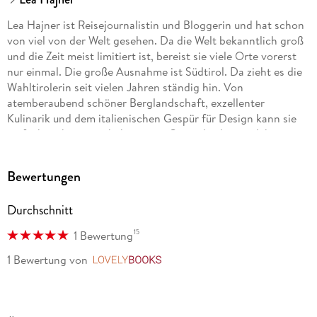
Lea Hajner ist Reisejournalistin und Bloggerin und hat schon
von viel von der Welt gesehen. Da die Welt bekanntlich groß
und die Zeit meist limitiert ist, bereist sie viele Orte vorerst
nur einmal. Die große Ausnahme ist Südtirol. Da zieht es die
Wahltirolerin seit vielen Jahren ständig hin. Von
atemberaubend schöner Berglandschaft, exzellenter
Kulinarik und dem italienischen Gespür für Design kann sie
einfach nicht genug bekommen. Ganz gleich zu welcher
Jahreszeit, Südtirol tut Körper und Seele einfach immer gut.
Über kleine und große Abenteuer in der Natur, tolle
Bewertungen
Unterkünfte und alpine Rezepte schreibt Lea auch auf ihrem
Blog www. escape-town. com.
Durchschnitt
15
1 Bewertung
1 Bewertung
von
LovelyBooks