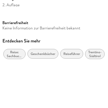
2. Auflage
Seitenanzahl
232
Barrierefreiheit
Reihe
Keine Information zur Barrierefreiheit bekannt
DuMont Eskapaden
Autor/Autorin
Entdecken Sie mehr
Lea Hajner
Reise:
Trentino-
Verlag/Hersteller
Geschenkbücher
Reiseführer
Sachbuch,
Südtirol
Dumont Reise Vlg GmbH + C
Ratgeber
Produktart
kartoniert
Abbildungen
240 Abbildungen, 55 Karten
Gewicht
516 g
Größe (L/B/H)