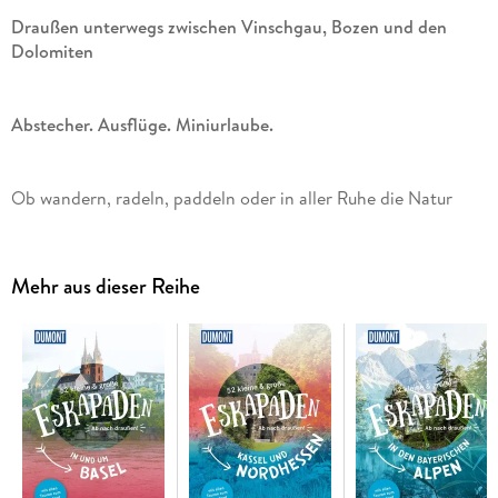
Draußen unterwegs zwischen Vinschgau, Bozen und den
Dolomiten
Abstecher. Ausflüge. Miniurlaube.
Ob wandern, radeln, paddeln oder in aller Ruhe die Natur
genießen: 52 kleine und große Eskapaden machen Lust, die
schönsten Ecken in Südtirol zu entdecken. Für wenige
Stunden, einen Tag oder ein Wochenende unwiderstehliche
Mehr aus dieser Reihe
Ausflüge ins Grüne warten. Auf Tuchfühlung mit dem
Gletschereis gehen, auf schmalen Pfaden zwischen
Weinreben flanieren oder Sternschnuppen im Hochgebirge
zählen es ist so einfach, mehr zu erleben als das Bekannte.
Also ab nach draußen!