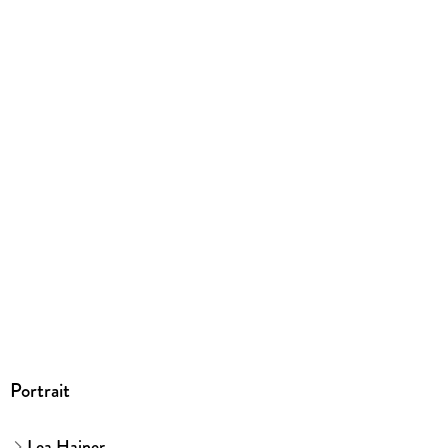
149/203/20 mm
ISBN
9783616110165
Herstelleradresse
MAIRDUMONT GmbH und Co.KG, Marco Polo Str. 1, 73760
Ostfildern, info@dumontreise.de
Portrait
Lea Hajner