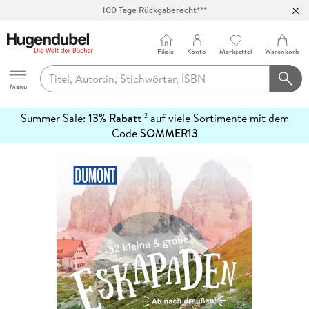
100 Tage Rückgaberecht***
Abholung in über 100 Filialen
Filiale
Konto
Merkzettel
Warenkorb
Hugendubel
Menu
Summer Sale:
13% Rabatt
auf viele Sortimente mit dem
12
mehr
Code
SOMMER13
erfahren