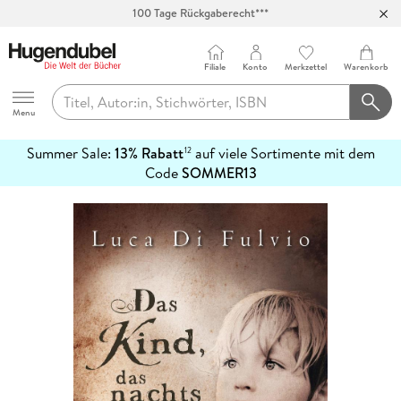
100 Tage Rückgaberecht***
Abholung in über 100 Filialen
Filiale
Konto
Merkzettel
Warenkorb
Hugendubel
Menu
Summer Sale:
13% Rabatt
auf viele Sortimente mit dem
12
mehr
Code
SOMMER13
erfahren