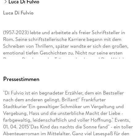
Luca Di Fulvio
Luca Di Fulvio
(1957-2023) lebte und arbeitete als freier Schriftsteller in
Rom. Seine schriftstellerische Karriere begann mit dem
Schreiben von Thrillern, später wandte er sich den großen,
emotional tiefen Geschichten zu. Nicht nur seine ersten
Romane Der Junge, der Träume schenkte und Das Mädchen,
das den Himmel berührte standen monatelang auf den
vordersten Plätzen der Spiegel-Bestsellerliste.
Pressestimmen
"Di Fulvio ist ein begnadeter Erzähler, dem ein Bestseller
nach dem anderen gelingt. Brillant!" Frankfurter
Stadtkurier"Ein gewaltiger Schmöker um Vergeltung und
Vergebung, Hass und die unsterbliche Macht der Liebe -
farbgewaltig, leidenschaftlich und voller Hoffnung." Events,
01. 04. 2015"Das Kind das nachts die Sonne fand" - ein toller
Abenteuerroman im Mittelalter. Ganz viel Lesespaß für den