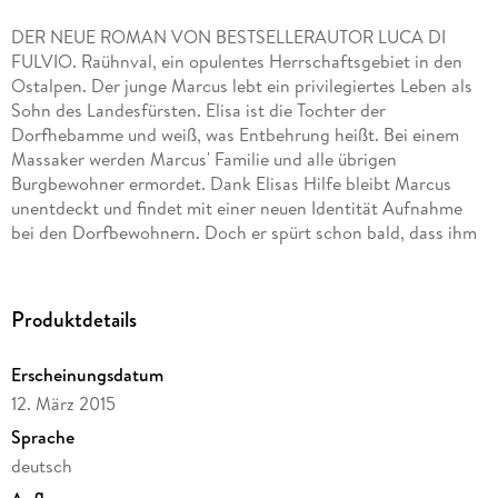
DER NEUE ROMAN VON BESTSELLERAUTOR LUCA DI
FULVIO. Raühnval, ein opulentes Herrschaftsgebiet in den
Ostalpen. Der junge Marcus lebt ein privilegiertes Leben als
Sohn des Landesfürsten. Elisa ist die Tochter der
Dorfhebamme und weiß, was Entbehrung heißt. Bei einem
Massaker werden Marcus' Familie und alle übrigen
Burgbewohner ermordet. Dank Elisas Hilfe bleibt Marcus
unentdeckt und findet mit einer neuen Identität Aufnahme
bei den Dorfbewohnern. Doch er spürt schon bald, dass ihm
ein anderes Schicksal vorherbestimmt ist: Sein Herz brennt
für Freiheit und Gerechtigkeit. . .
Produktdetails
Erscheinungsdatum
12. März 2015
Sprache
deutsch