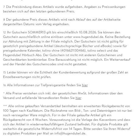
Die Preisbindung dieses Artikels wurde aufgehoben. Angaben zu Preissenkungen
7
beziehen sich auf den letzten gebundenen Preis.
Der gebundene Preis dieses Artikels wird nach Ablauf des auf der Artikelseite
8
dargestellten Datums vom Verlag angehoben.
Ihr Gutschein SOMMER13 gilt bis einschließlich 10.08.2026. Sie können den
12
Gutschein ausschließlich online einlösen unter www.hugendubel.de. Keine Bestellung
zur Abholung mit Zahlung in der Filiale möglich. Der Gutschein ist nicht gültig für
gesetzlich preisgebundene Artikel (deutschsprachige Bücher und eBooks) sowie für
preisgebundene Kalender, tolino shine (4016621130466), tolino select und das
Hugendubel Hörbuch Abo. Der Gutschein ist nicht mit anderen Gutscheinen und
Geschenkkarten kombinierbar. Eine Barauszahlung ist nicht möglich. Ein Weiterverkauf
und der Handel des Gutscheincodes sind nicht gestattet.
Leider können wir die Echtheit der Kundenbewertung aufgrund der großen Zahl an
15
Einzelbewertungen nicht prüfen.
Alle Informationen zur Tiefpreisgarantie finden Sie
hier
16
Alle Preise verstehen sich inkl. der gesetzlichen MwSt. Informationen über den
*
Versand und anfallende Versandkosten finden Sie
hier
Alle online gekauften Versandartikel beinhalten ein erweitertes Rückgaberecht von
***
100 Tagen nach Kaufdatum. Die Rücknahme von Bild-, Ton- und Datenträgern ist nur bei
noch versiegelter Ware möglich. Für in der Filiale gekaufte Artikel gilt ein
Rückgaberecht von 4 Wochen. Voraussetzung ist die Vorlage des Kassenbons und dass
sich der Artikel in wiederverkaufsfähigem Zustand befindet. Für digitale Produkte gilt
weiterhin die gesetzliche Widerrufsfrist von 14 Tagen. Bitte senden Sie Ihren Widerruf
zu digitalen Produkten per Mail an info@hugendubel.de.