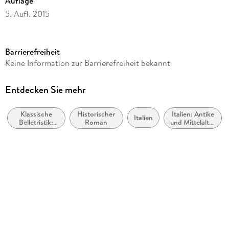
Auflage
5. Aufl. 2015
Seitenanzahl
832
Barrierefreiheit
Reihe
Keine Information zur Barrierefreiheit bekannt
Bastei Lübbe Taschenbücher
Autor/Autorin
Entdecken Sie mehr
Luca Di Fulvio
Klassische
Historischer
Italien: Antike
Übersetzung
Italien
Belletristik:
Roman
und Mittelalter
Katharina Schmidt, Barbara Neeb
allgemein und
(ca. 500 v.
literarisch
Chr. bis ca.
Verlag/Hersteller
1500 n. Chr.)
Lübbe
Originalsprache
italienisch
Produktart
kartoniert