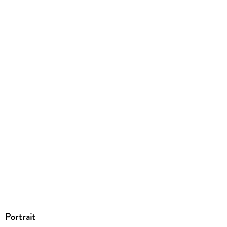
9783962020163
Portrait