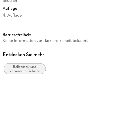
deutsch
Auflage
4. Auflage
Seitenanzahl
172
Barrierefreiheit
Autor/Autorin
Keine Information zur Barrierefreiheit bekannt
Mahmood Falaki
Verlag/Hersteller
Entdecken Sie mehr
Sujet Verlag
Belletristik und
Produktart
verwandte Gebiete
kartoniert
Gewicht
211 g
Größe (L/B/H)
190/121/20 mm
ISBN