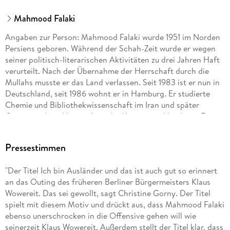
Mahmood Falaki
Angaben zur Person: Mahmood Falaki wurde 1951 im Norden
Persiens geboren. Während der Schah-Zeit wurde er wegen
seiner politisch-literarischen Aktivitäten zu drei Jahren Haft
verurteilt. Nach der Übernahme der Herrschaft durch die
Mullahs musste er das Land verlassen. Seit 1983 ist er nun in
Deutschland, seit 1986 wohnt er in Hamburg. Er studierte
Chemie und Bibliothekwissenschaft im Iran und später
Germanistik und Iranistik an der Universität Hamburg. Er
wurde über "Goethe-Hafis zum Doktor phil. promoviert. Seine
literarische Arbeit umfasst Lyrik, Erzählungen, Romane und
Pressestimmen
Literaturkritik, wovon bisher 22 Bücher vorliegen.
"Der Titel Ich bin Ausländer und das ist auch gut so erinnert
an das Outing des früheren Berliner Bürgermeisters Klaus
Wowereit. Das sei gewollt, sagt Christine Gorny. Der Titel
spielt mit diesem Motiv und drückt aus, dass Mahmood Falaki
ebenso unerschrocken in die Offensive gehen will wie
seinerzeit Klaus Wowereit. Außerdem stellt der Titel klar, dass