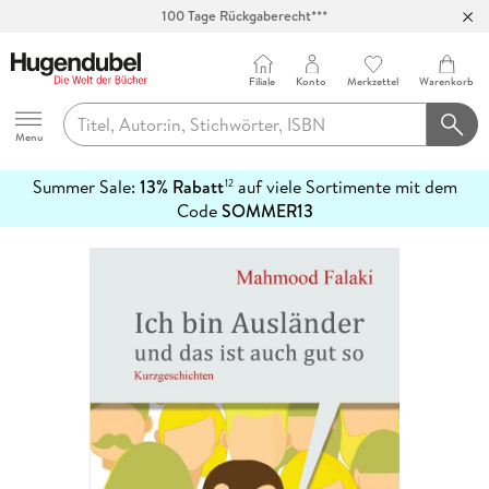
100 Tage Rückgaberecht***
Abholung in über 100 Filialen
Filiale
Konto
Merkzettel
Warenkorb
Hugendubel
Menu
Summer Sale:
13% Rabatt
auf viele Sortimente mit dem
12
mehr
Code
SOMMER13
erfahren