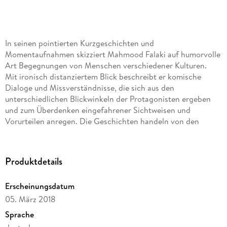
In seinen pointierten Kurzgeschichten und
Momentaufnahmen skizziert Mahmood Falaki auf humorvolle
Art Begegnungen von Menschen verschiedener Kulturen.
Mit ironisch distanziertem Blick beschreibt er komische
Dialoge und Missverständnisse, die sich aus den
unterschiedlichen Blickwinkeln der Protagonisten ergeben
und zum Überdenken eingefahrener Sichtweisen und
Vorurteilen anregen. Die Geschichten handeln von den
Banalitäten und Absurditäten des alltäglichen Lebens
Fremder in Deutschland. Bei aller Komik geht es jedoch auch
ans Eingemachte: während der Lektüre der poetisch und klug
Produktdetails
erzählten Storys kann einem das Lachen manchmal im Halse
stecken bleiben.
Erscheinungsdatum
05. März 2018
Sprache