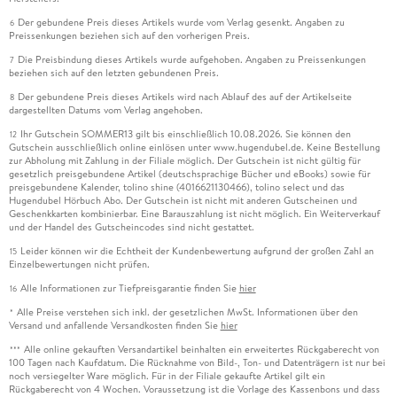
Der gebundene Preis dieses Artikels wurde vom Verlag gesenkt. Angaben zu
6
Preissenkungen beziehen sich auf den vorherigen Preis.
Die Preisbindung dieses Artikels wurde aufgehoben. Angaben zu Preissenkungen
7
beziehen sich auf den letzten gebundenen Preis.
Der gebundene Preis dieses Artikels wird nach Ablauf des auf der Artikelseite
8
dargestellten Datums vom Verlag angehoben.
Ihr Gutschein SOMMER13 gilt bis einschließlich 10.08.2026. Sie können den
12
Gutschein ausschließlich online einlösen unter www.hugendubel.de. Keine Bestellung
zur Abholung mit Zahlung in der Filiale möglich. Der Gutschein ist nicht gültig für
gesetzlich preisgebundene Artikel (deutschsprachige Bücher und eBooks) sowie für
preisgebundene Kalender, tolino shine (4016621130466), tolino select und das
Hugendubel Hörbuch Abo. Der Gutschein ist nicht mit anderen Gutscheinen und
Geschenkkarten kombinierbar. Eine Barauszahlung ist nicht möglich. Ein Weiterverkauf
und der Handel des Gutscheincodes sind nicht gestattet.
Leider können wir die Echtheit der Kundenbewertung aufgrund der großen Zahl an
15
Einzelbewertungen nicht prüfen.
Alle Informationen zur Tiefpreisgarantie finden Sie
hier
16
Alle Preise verstehen sich inkl. der gesetzlichen MwSt. Informationen über den
*
Versand und anfallende Versandkosten finden Sie
hier
Alle online gekauften Versandartikel beinhalten ein erweitertes Rückgaberecht von
***
100 Tagen nach Kaufdatum. Die Rücknahme von Bild-, Ton- und Datenträgern ist nur bei
noch versiegelter Ware möglich. Für in der Filiale gekaufte Artikel gilt ein
Rückgaberecht von 4 Wochen. Voraussetzung ist die Vorlage des Kassenbons und dass