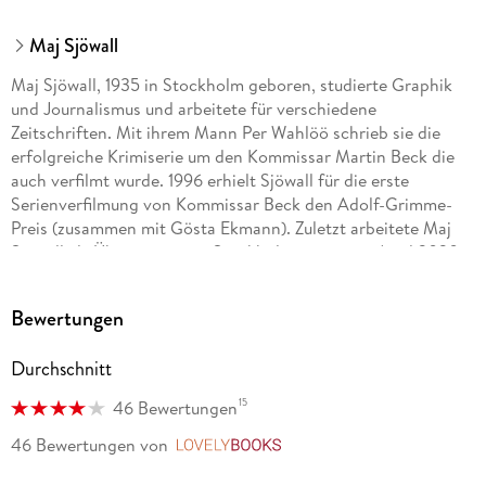
Maj Sjöwall
Maj Sjöwall, 1935 in Stockholm geboren, studierte Graphik
und Journalismus und arbeitete für verschiedene
Zeitschriften. Mit ihrem Mann Per Wahlöö schrieb sie die
erfolgreiche Krimiserie um den Kommissar Martin Beck die
auch verfilmt wurde. 1996 erhielt Sjöwall für die erste
Serienverfilmung von Kommissar Beck den Adolf-Grimme-
Preis (zusammen mit Gösta Ekmann). Zuletzt arbeitete Maj
Sjöwall als Übersetzerin in Stockholm, wo sie im April 2020
verstarb.
Bewertungen
Per Wahlöö, 1926 im schwedischen Lund geboren, machte
Durchschnitt
nach dem Studium der Geschichte als Journalist Karriere. In
den fünfziger Jahren ging er nach Spanien und wurde 1956
15
46 Bewertungen
vom Franco-Regime ausgewiesen. Nach verschiedenen
Reisen um die halbe Welt ließ er sich wieder in Schweden
46 Bewertungen
von
LovelyBooks
nieder und arbeitete dort als Schriftsteller. Per Wahlöö starb