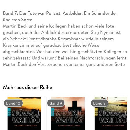
Band 7: Der Tote war Polizist. Ausbilder. Ein Schinder der
übelsten Sorte
Martin Beck und seine Kollegen haben schon viele Tote
gesehen, doch der Anblick des ermordeten Stig Nyman ist
ein Schock: Der todkranke Kommissar wurde in seinem
Krankenzimmer auf geradezu bestialische Weise
abgeschlachtet. Wer hat den weithin geschätzten Kollegen so
sehr gehasst? Und warum? Bei seinen Nachforschungen lernt
Martin Beck den Verstorbenen von einer ganz anderen Seite
kennen. . .
Dies ist der siebte Band der weltberühmten Serie um den
schwedischen Kommissar Martin Beck. In neuer Übersetzung
Mehr aus dieser Reihe
und mit einem Vorwort von Unni Lindell.
Band 10
Band 9
Band 8