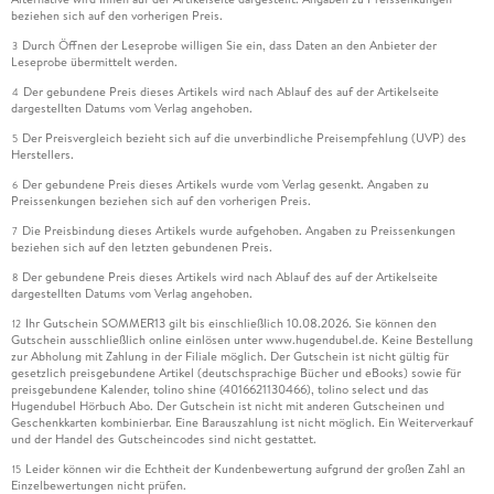
beziehen sich auf den vorherigen Preis.
Durch Öffnen der Leseprobe willigen Sie ein, dass Daten an den Anbieter der
3
Leseprobe übermittelt werden.
Der gebundene Preis dieses Artikels wird nach Ablauf des auf der Artikelseite
4
dargestellten Datums vom Verlag angehoben.
Der Preisvergleich bezieht sich auf die unverbindliche Preisempfehlung (UVP) des
5
Herstellers.
Der gebundene Preis dieses Artikels wurde vom Verlag gesenkt. Angaben zu
6
Preissenkungen beziehen sich auf den vorherigen Preis.
Die Preisbindung dieses Artikels wurde aufgehoben. Angaben zu Preissenkungen
7
beziehen sich auf den letzten gebundenen Preis.
Der gebundene Preis dieses Artikels wird nach Ablauf des auf der Artikelseite
8
dargestellten Datums vom Verlag angehoben.
Ihr Gutschein SOMMER13 gilt bis einschließlich 10.08.2026. Sie können den
12
Gutschein ausschließlich online einlösen unter www.hugendubel.de. Keine Bestellung
zur Abholung mit Zahlung in der Filiale möglich. Der Gutschein ist nicht gültig für
gesetzlich preisgebundene Artikel (deutschsprachige Bücher und eBooks) sowie für
preisgebundene Kalender, tolino shine (4016621130466), tolino select und das
Hugendubel Hörbuch Abo. Der Gutschein ist nicht mit anderen Gutscheinen und
Geschenkkarten kombinierbar. Eine Barauszahlung ist nicht möglich. Ein Weiterverkauf
und der Handel des Gutscheincodes sind nicht gestattet.
Leider können wir die Echtheit der Kundenbewertung aufgrund der großen Zahl an
15
Einzelbewertungen nicht prüfen.