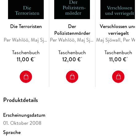
Die Terroristen
Der
Verschlossen und
Polizistenmörder
verriegelt
Per Wahlöö, Maj Sjöwall
Per Wahlöö, Maj Sjöwall
Maj Sjöwall, Per W
Taschenbuch
Taschenbuch
Taschenbuch
11,00 €
12,00 €
11,00 €
*
*
*
Produktdetails
Erscheinungsdatum
01. Oktober 2008
Sprache