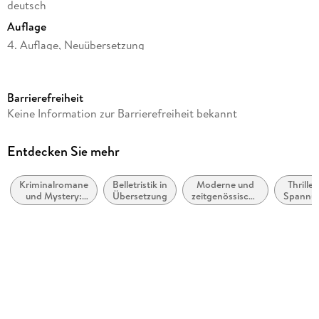
deutsch
Auflage
4. Auflage, Neuübersetzung
Seitenanzahl
240
Barrierefreiheit
Reihe
Keine Information zur Barrierefreiheit bekannt
Martin Beck ermittelt, 7
Autor/Autorin
Entdecken Sie mehr
Maj Sjöwall, Per Wahlöö
Kriminalromane
Belletristik in
Moderne und
Thriller
Übersetzung
und Mystery:
Übersetzung
zeitgenössische
Spannu
Susanne Dahmann
Polizeiarbeit &
Belletristik:
Forensik
allgemein und
Vorwort
literarisch
Unni Lindell
Verlag/Hersteller
Rowohlt Taschenbuch
Originaltitel