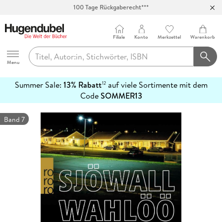
100 Tage Rückgaberecht***
Abholung in über 100 Filialen
Filiale
Konto
Merkzettel
Warenkorb
Hugendubel
Menu
Summer Sale:
13% Rabatt
auf viele Sortimente mit dem
12
mehr
Code
SOMMER13
erfahren
Band 7