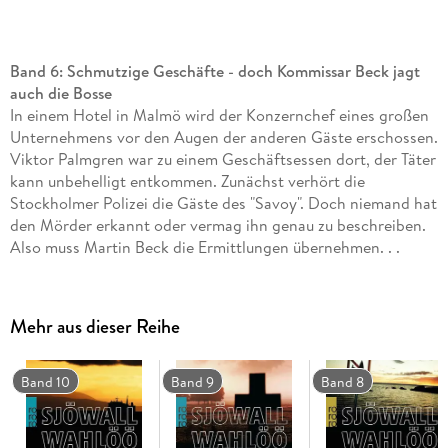
Band 6: Schmutzige Geschäfte - doch Kommissar Beck jagt
auch die Bosse
In einem Hotel in Malmö wird der Konzernchef eines großen
Unternehmens vor den Augen der anderen Gäste erschossen.
Viktor Palmgren war zu einem Geschäftsessen dort, der Täter
kann unbehelligt entkommen. Zunächst verhört die
Stockholmer Polizei die Gäste des "Savoy". Doch niemand hat
den Mörder erkannt oder vermag ihn genau zu beschreiben.
Also muss Martin Beck die Ermittlungen übernehmen. . .
Dies ist der sechste Band der weltberühmten Serie um den
schwedischen Kommissar Martin Beck. In neuer Übersetzung
und mit einem Vorwort von Arne Dahl.
Mehr aus dieser Reihe
Band 10
Band 9
Band 8