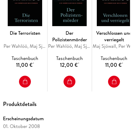
Die Terroristen
Der
Verschlossen und
Polizistenmörder
verriegelt
Per Wahlöö, Maj Sjöwall
Per Wahlöö, Maj Sjöwall
Maj Sjöwall, Per W
Taschenbuch
Taschenbuch
Taschenbuch
11,00 €
12,00 €
11,00 €
*
*
*
Produktdetails
Erscheinungsdatum
01. Oktober 2008