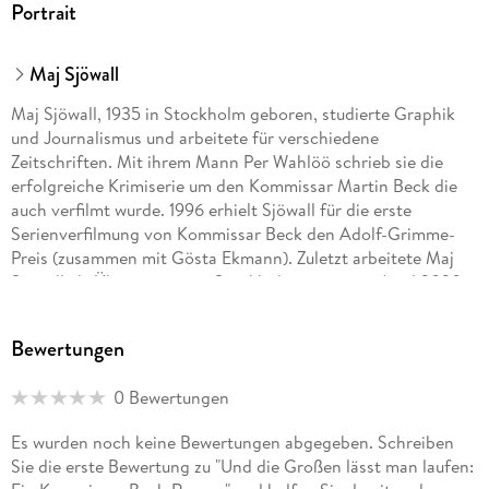
Portrait
Maj Sjöwall
Maj Sjöwall, 1935 in Stockholm geboren, studierte Graphik
und Journalismus und arbeitete für verschiedene
Zeitschriften. Mit ihrem Mann Per Wahlöö schrieb sie die
erfolgreiche Krimiserie um den Kommissar Martin Beck die
auch verfilmt wurde. 1996 erhielt Sjöwall für die erste
Serienverfilmung von Kommissar Beck den Adolf-Grimme-
Preis (zusammen mit Gösta Ekmann). Zuletzt arbeitete Maj
Sjöwall als Übersetzerin in Stockholm, wo sie im April 2020
verstarb.
Bewertungen
Per Wahlöö, 1926 im schwedischen Lund geboren, machte
0 Bewertungen
nach dem Studium der Geschichte als Journalist Karriere. In
den fünfziger Jahren ging er nach Spanien und wurde 1956
Es wurden noch keine Bewertungen abgegeben. Schreiben
vom Franco-Regime ausgewiesen. Nach verschiedenen
Sie die erste Bewertung zu "Und die Großen lässt man laufen:
Reisen um die halbe Welt ließ er sich wieder in Schweden