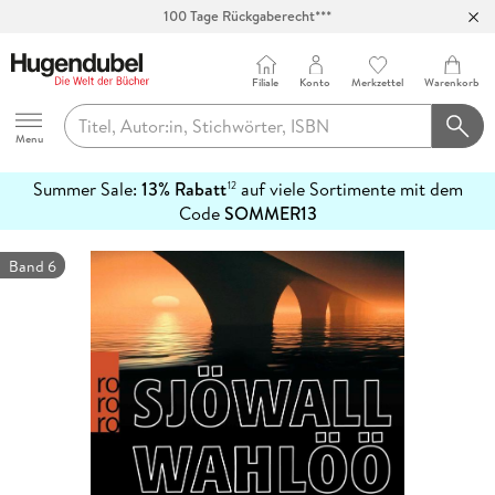
100 Tage Rückgaberecht***
Abholung in über 100 Filialen
Filiale
Konto
Merkzettel
Warenkorb
Hugendubel
Menu
Summer Sale:
13% Rabatt
auf viele Sortimente mit dem
12
mehr
Code
SOMMER13
erfahren
Band 6