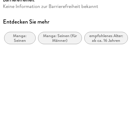
Reihe
Keine Information zur Barrierefreiheit bekannt
BLADE & BASTARD, 5
Autor/Autorin
Entdecken Sie mehr
Makoto Fuugetsu, Kumo Kagyu, so-bin
Manga:
Manga: Seinen (für
empfohlenes Alter:
Übersetzung
Seinen
Männer)
ab ca. 16 Jahren
Benjamin Leimser
Verlag/Hersteller
Altraverse GmbH
Originaltitel
Blade & Bastard 05
Originalsprache
japanisch
Produktart
kartoniert
Abbildungen
Inklusive Farbseiten