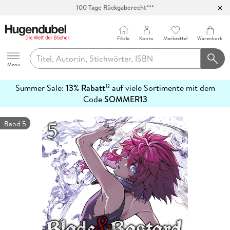
100 Tage Rückgaberecht***
Abholung in über 100 Filialen
Filiale
Konto
Merkzettel
Warenkorb
Hugendubel
Menu
Summer Sale:
13% Rabatt
auf viele Sortimente mit dem
12
mehr
Code
SOMMER13
erfahren
Band 5