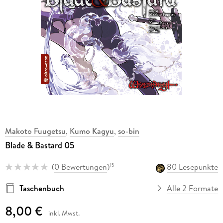
Makoto Fuugetsu
,
Kumo Kagyu
,
so-bin
Blade & Bastard 05
(
0 Bewertungen
)
80 Lesepunkte
15
Taschenbuch
Alle 2 Formate
8,00 €
inkl. Mwst.