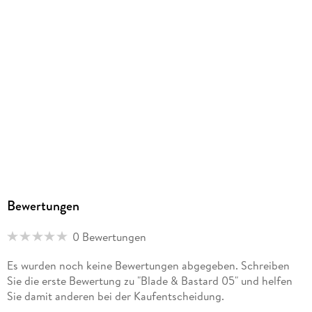
Gewicht
145 g
Größe (L/B/H)
180/129/17 mm
ISBN
9783753944357
Herstelleradresse
Altraverse GmbH, Ruhrstr. 11 a, 22761 Hamburg,
kontakt@altraverse.de
Bewertungen
0 Bewertungen
Es wurden noch keine Bewertungen abgegeben. Schreiben
Sie die erste Bewertung zu "Blade & Bastard 05" und helfen
Sie damit anderen bei der Kaufentscheidung.