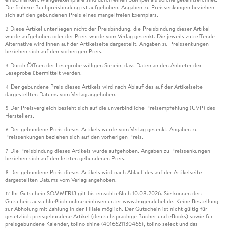
Die frühere Buchpreisbindung ist aufgehoben. Angaben zu Preissenkungen beziehen
sich auf den gebundenen Preis eines mangelfreien Exemplars.
Diese Artikel unterliegen nicht der Preisbindung, die Preisbindung dieser Artikel
2
wurde aufgehoben oder der Preis wurde vom Verlag gesenkt. Die jeweils zutreffende
Alternative wird Ihnen auf der Artikelseite dargestellt. Angaben zu Preissenkungen
beziehen sich auf den vorherigen Preis.
Durch Öffnen der Leseprobe willigen Sie ein, dass Daten an den Anbieter der
3
Leseprobe übermittelt werden.
Der gebundene Preis dieses Artikels wird nach Ablauf des auf der Artikelseite
4
dargestellten Datums vom Verlag angehoben.
Der Preisvergleich bezieht sich auf die unverbindliche Preisempfehlung (UVP) des
5
Herstellers.
Der gebundene Preis dieses Artikels wurde vom Verlag gesenkt. Angaben zu
6
Preissenkungen beziehen sich auf den vorherigen Preis.
Die Preisbindung dieses Artikels wurde aufgehoben. Angaben zu Preissenkungen
7
beziehen sich auf den letzten gebundenen Preis.
Der gebundene Preis dieses Artikels wird nach Ablauf des auf der Artikelseite
8
dargestellten Datums vom Verlag angehoben.
Ihr Gutschein SOMMER13 gilt bis einschließlich 10.08.2026. Sie können den
12
Gutschein ausschließlich online einlösen unter www.hugendubel.de. Keine Bestellung
zur Abholung mit Zahlung in der Filiale möglich. Der Gutschein ist nicht gültig für
gesetzlich preisgebundene Artikel (deutschsprachige Bücher und eBooks) sowie für
preisgebundene Kalender, tolino shine (4016621130466), tolino select und das