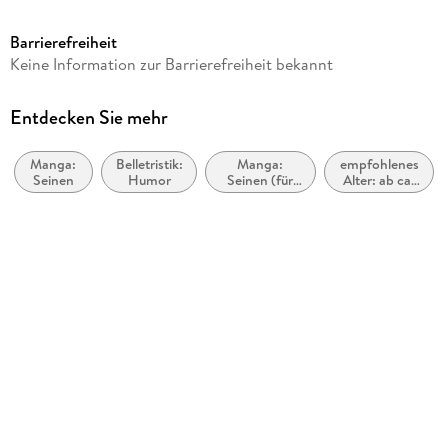
ab 16 Jahre
Barrierefreiheit
Reihe
Keine Information zur Barrierefreiheit bekannt
BLADE & BASTARD, 2
Autor/Autorin
Entdecken Sie mehr
Makoto Fuugetsu, Kumo Kagyu, so-bin, Makoto Fugetsu
Manga:
Belletristik:
Manga:
empfohlenes
Übersetzung
Seinen
Humor
Seinen (für
Alter: ab ca.
Benjamin Leimser
Männer)
16 Jahren
Verlag/Hersteller
Altraverse GmbH
Originaltitel
Blade & Bastard 02
Originalsprache
japanisch
Produktart
kartoniert
Abbildungen