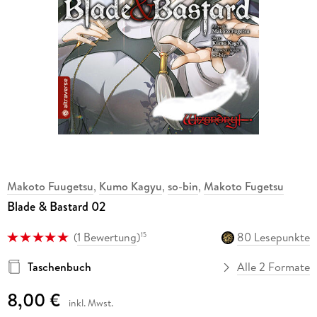
Makoto Fuugetsu
,
Kumo Kagyu
,
so-bin
,
Makoto Fugetsu
Blade & Bastard 02
(
1 Bewertung
)
80 Lesepunkte
15
Taschenbuch
Alle 2 Formate
8,00 €
inkl. Mwst.