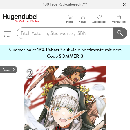
100 Tage Rückgaberecht***
Abholung in über 100 Filialen
Filiale
Konto
Merkzettel
Warenkorb
Hugendubel
Menu
Summer Sale:
13% Rabatt
auf viele Sortimente mit dem
12
mehr
Code
SOMMER13
erfahren
Band 2