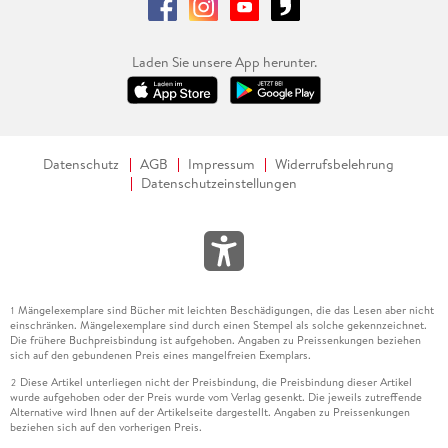
Laden Sie unsere App herunter.
Datenschutz
AGB
Impressum
Widerrufsbelehrung
Datenschutzeinstellungen
Mängelexemplare sind Bücher mit leichten Beschädigungen, die das Lesen aber nicht
1
einschränken. Mängelexemplare sind durch einen Stempel als solche gekennzeichnet.
Die frühere Buchpreisbindung ist aufgehoben. Angaben zu Preissenkungen beziehen
sich auf den gebundenen Preis eines mangelfreien Exemplars.
Diese Artikel unterliegen nicht der Preisbindung, die Preisbindung dieser Artikel
2
wurde aufgehoben oder der Preis wurde vom Verlag gesenkt. Die jeweils zutreffende
Alternative wird Ihnen auf der Artikelseite dargestellt. Angaben zu Preissenkungen
beziehen sich auf den vorherigen Preis.