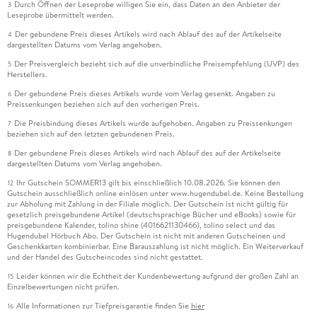
Durch Öffnen der Leseprobe willigen Sie ein, dass Daten an den Anbieter der
3
Leseprobe übermittelt werden.
Der gebundene Preis dieses Artikels wird nach Ablauf des auf der Artikelseite
4
dargestellten Datums vom Verlag angehoben.
Der Preisvergleich bezieht sich auf die unverbindliche Preisempfehlung (UVP) des
5
Herstellers.
Der gebundene Preis dieses Artikels wurde vom Verlag gesenkt. Angaben zu
6
Preissenkungen beziehen sich auf den vorherigen Preis.
Die Preisbindung dieses Artikels wurde aufgehoben. Angaben zu Preissenkungen
7
beziehen sich auf den letzten gebundenen Preis.
Der gebundene Preis dieses Artikels wird nach Ablauf des auf der Artikelseite
8
dargestellten Datums vom Verlag angehoben.
Ihr Gutschein SOMMER13 gilt bis einschließlich 10.08.2026. Sie können den
12
Gutschein ausschließlich online einlösen unter www.hugendubel.de. Keine Bestellung
zur Abholung mit Zahlung in der Filiale möglich. Der Gutschein ist nicht gültig für
gesetzlich preisgebundene Artikel (deutschsprachige Bücher und eBooks) sowie für
preisgebundene Kalender, tolino shine (4016621130466), tolino select und das
Hugendubel Hörbuch Abo. Der Gutschein ist nicht mit anderen Gutscheinen und
Geschenkkarten kombinierbar. Eine Barauszahlung ist nicht möglich. Ein Weiterverkauf
und der Handel des Gutscheincodes sind nicht gestattet.
Leider können wir die Echtheit der Kundenbewertung aufgrund der großen Zahl an
15
Einzelbewertungen nicht prüfen.
Alle Informationen zur Tiefpreisgarantie finden Sie
hier
16