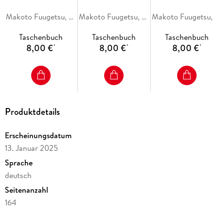
Makoto Fuugetsu, Kumo Kagyu, so-bin
Makoto Fuugetsu, Kumo Kagyu, so-bin
Makoto Fuugetsu, Kumo Ka
Taschenbuch
Taschenbuch
Taschenbuch
8,00 €
8,00 €
8,00 €
*
*
*
Produktdetails
Erscheinungsdatum
13. Januar 2025
Sprache
deutsch
Seitenanzahl
164
Altersempfehlung