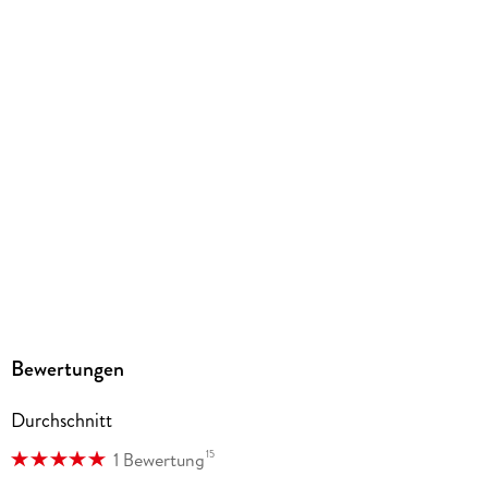
Inklusive Farbseiten
Gewicht
146 g
Größe (L/B/H)
182/125/12 mm
ISBN
9783753927671
Herstelleradresse
Altraverse GmbH, Ruhrstr. 11 a, 22761 Hamburg,
kontakt@altraverse.de
Bewertungen
Durchschnitt
15
1 Bewertung