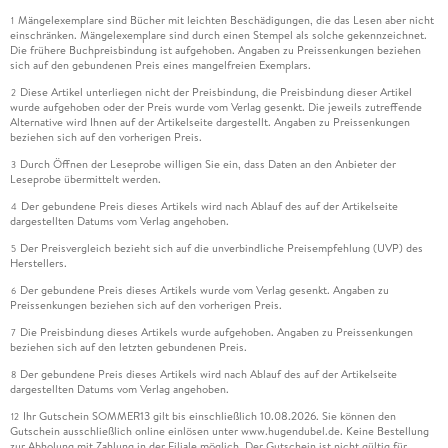
Mängelexemplare sind Bücher mit leichten Beschädigungen, die das Lesen aber nicht
1
einschränken. Mängelexemplare sind durch einen Stempel als solche gekennzeichnet.
Die frühere Buchpreisbindung ist aufgehoben. Angaben zu Preissenkungen beziehen
sich auf den gebundenen Preis eines mangelfreien Exemplars.
Diese Artikel unterliegen nicht der Preisbindung, die Preisbindung dieser Artikel
2
wurde aufgehoben oder der Preis wurde vom Verlag gesenkt. Die jeweils zutreffende
Alternative wird Ihnen auf der Artikelseite dargestellt. Angaben zu Preissenkungen
beziehen sich auf den vorherigen Preis.
Durch Öffnen der Leseprobe willigen Sie ein, dass Daten an den Anbieter der
3
Leseprobe übermittelt werden.
Der gebundene Preis dieses Artikels wird nach Ablauf des auf der Artikelseite
4
dargestellten Datums vom Verlag angehoben.
Der Preisvergleich bezieht sich auf die unverbindliche Preisempfehlung (UVP) des
5
Herstellers.
Der gebundene Preis dieses Artikels wurde vom Verlag gesenkt. Angaben zu
6
Preissenkungen beziehen sich auf den vorherigen Preis.
Die Preisbindung dieses Artikels wurde aufgehoben. Angaben zu Preissenkungen
7
beziehen sich auf den letzten gebundenen Preis.
Der gebundene Preis dieses Artikels wird nach Ablauf des auf der Artikelseite
8
dargestellten Datums vom Verlag angehoben.
Ihr Gutschein SOMMER13 gilt bis einschließlich 10.08.2026. Sie können den
12
Gutschein ausschließlich online einlösen unter www.hugendubel.de. Keine Bestellung
zur Abholung mit Zahlung in der Filiale möglich. Der Gutschein ist nicht gültig für