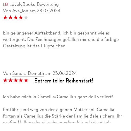
LovelyBooks-Bewertung
Von Ava_lon
am
23.07.2024
Ein gelungener Auftaktband, ich bin gespannt wie es
weitergeht. Die Zeichnungen gefallen mir und die farbige
Gestaltung ist das I Tüpfelchen
Von
Sandra Demuth
am
25.06.2024
Extrem toller Reihenstart!
Ich habe mich in Camellia/Camellius ganz doll verliert!
Entführt und weg von der eigenen Mutter soll Camellia
fortan als Camellius die Stärke der Familie Bale sichern. Ihr
großer Halbbruder ist schwer erkrankt und sie soll als
zusätzlicher Erbe dafür sorgen, dass die Stellung der Familie