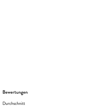
koreanisch
Produktart
kartoniert
Abbildungen
Durchgehend vollfarbig illustriert
Gewicht
480 g
Größe (L/B/H)
209/149/17 mm
ISBN
9783753925295
Herstelleradresse
Altraverse GmbH, Ruhrstr. 11 a, 22761 Hamburg,
kontakt@altraverse.de
Bewertungen
Durchschnitt