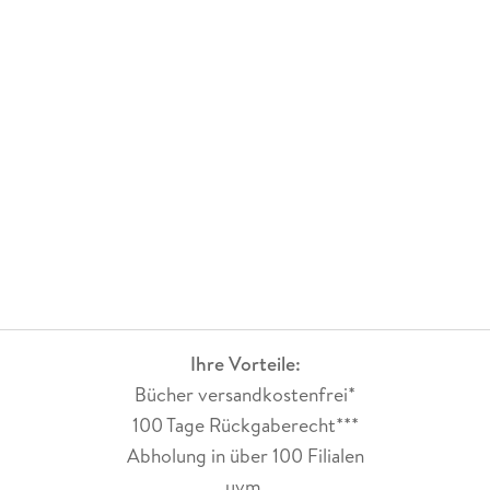
2 und kann euch die Reihe wirklich doll ans Herz legen.
Instagram: @sandrasmangas
Ihre Vorteile:
Bücher versandkostenfrei*
100 Tage Rückgaberecht***
Abholung in über 100 Filialen
uvm.