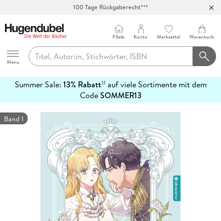
100 Tage Rückgaberecht***
Abholung in über 100 Filialen
Filiale
Konto
Merkzettel
Warenkorb
Hugendubel
Menu
Summer Sale:
13% Rabatt
auf viele Sortimente mit dem
12
mehr
Code
SOMMER13
erfahren
Band 1