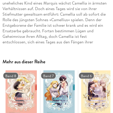
uneheliches Kind eines Marquis wächst Camellia in ärmsten
Verhältnissen auf. Doch eines Tages wird sie von ihrer
Stiefmutter gewaltsam entführt: Camellia soll ab sofort die
Rolle des jüngsten Sohnes »Camellius« spielen. Denn der
Erstgeborene der Familie ist schwer krank und es wird ein
Ersatzerbe gebraucht. Fortan bestimmen Lügen und
Geheimnisse ihren Alltag, doch Camellia ist fest
entschlossen, sich eines Tages aus den Fängen ihrer
Stiefmutter zu befreien. Könnte vielleicht der gut aussehende
Lord Claude auf ihrem Weg in die Freiheit zu einem
Unterstützer werden?
Mehr aus dieser Reihe
Band 8
Band 7
Band 6