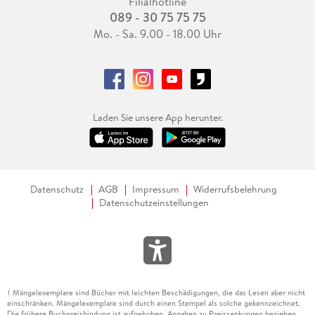
Filialhotline
089 - 30 75 75 75
Mo. - Sa. 9.00 - 18.00 Uhr
Laden Sie unsere App herunter.
Datenschutz
AGB
Impressum
Widerrufsbelehrung
Datenschutzeinstellungen
Mängelexemplare sind Bücher mit leichten Beschädigungen, die das Lesen aber nicht
1
einschränken. Mängelexemplare sind durch einen Stempel als solche gekennzeichnet.
Die frühere Buchpreisbindung ist aufgehoben. Angaben zu Preissenkungen beziehen