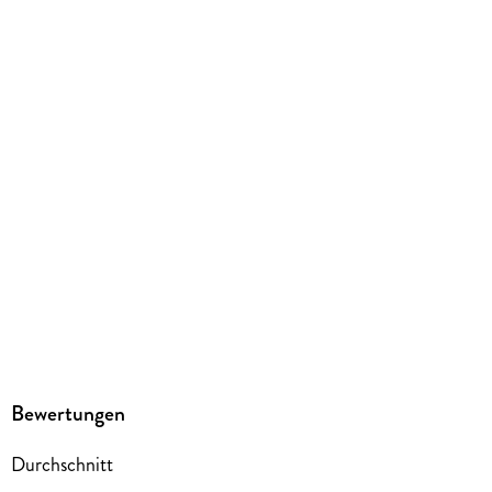
kartoniert
Abbildungen
Durchgehend vollfarbig illustriert
Gewicht
450 g
Größe (L/B/H)
208/149/19 mm
ISBN
9783753925325
Herstelleradresse
Altraverse GmbH, Ruhrstr. 11 a, 22761 Hamburg,
kontakt@altraverse.de
Bewertungen
Durchschnitt