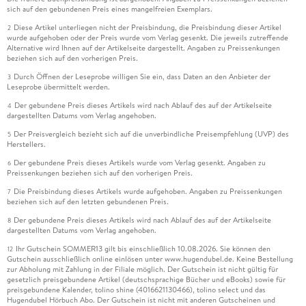
sich auf den gebundenen Preis eines mangelfreien Exemplars.
Diese Artikel unterliegen nicht der Preisbindung, die Preisbindung dieser Artikel
2
wurde aufgehoben oder der Preis wurde vom Verlag gesenkt. Die jeweils zutreffende
Alternative wird Ihnen auf der Artikelseite dargestellt. Angaben zu Preissenkungen
beziehen sich auf den vorherigen Preis.
Durch Öffnen der Leseprobe willigen Sie ein, dass Daten an den Anbieter der
3
Leseprobe übermittelt werden.
Der gebundene Preis dieses Artikels wird nach Ablauf des auf der Artikelseite
4
dargestellten Datums vom Verlag angehoben.
Der Preisvergleich bezieht sich auf die unverbindliche Preisempfehlung (UVP) des
5
Herstellers.
Der gebundene Preis dieses Artikels wurde vom Verlag gesenkt. Angaben zu
6
Preissenkungen beziehen sich auf den vorherigen Preis.
Die Preisbindung dieses Artikels wurde aufgehoben. Angaben zu Preissenkungen
7
beziehen sich auf den letzten gebundenen Preis.
Der gebundene Preis dieses Artikels wird nach Ablauf des auf der Artikelseite
8
dargestellten Datums vom Verlag angehoben.
Ihr Gutschein SOMMER13 gilt bis einschließlich 10.08.2026. Sie können den
12
Gutschein ausschließlich online einlösen unter www.hugendubel.de. Keine Bestellung
zur Abholung mit Zahlung in der Filiale möglich. Der Gutschein ist nicht gültig für
gesetzlich preisgebundene Artikel (deutschsprachige Bücher und eBooks) sowie für
preisgebundene Kalender, tolino shine (4016621130466), tolino select und das
Hugendubel Hörbuch Abo. Der Gutschein ist nicht mit anderen Gutscheinen und