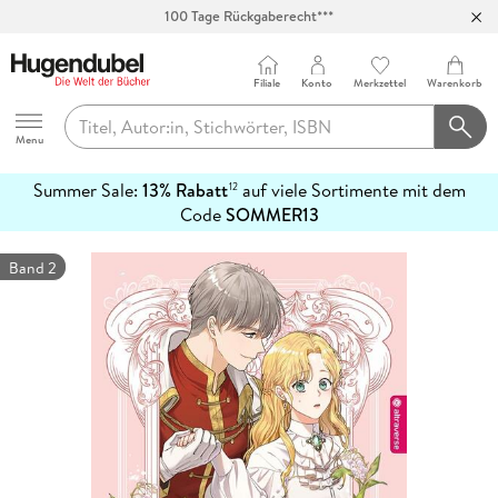
Abholung in über 100 Filialen
Filiale
Konto
Merkzettel
Warenkorb
Hugendubel
Menu
Summer Sale:
13% Rabatt
auf viele Sortimente mit dem
12
mehr
Code
SOMMER13
erfahren
Band 2