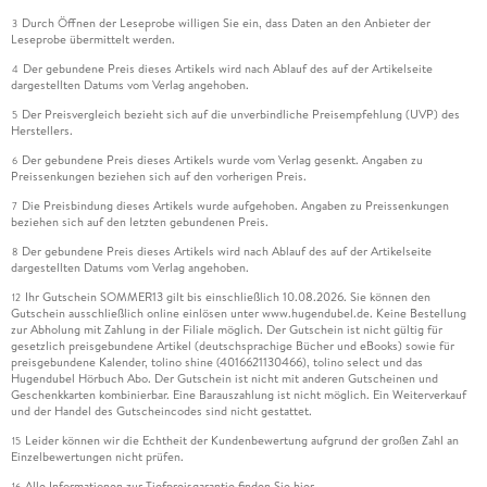
Durch Öffnen der Leseprobe willigen Sie ein, dass Daten an den Anbieter der
3
Leseprobe übermittelt werden.
Der gebundene Preis dieses Artikels wird nach Ablauf des auf der Artikelseite
4
dargestellten Datums vom Verlag angehoben.
Der Preisvergleich bezieht sich auf die unverbindliche Preisempfehlung (UVP) des
5
Herstellers.
Der gebundene Preis dieses Artikels wurde vom Verlag gesenkt. Angaben zu
6
Preissenkungen beziehen sich auf den vorherigen Preis.
Die Preisbindung dieses Artikels wurde aufgehoben. Angaben zu Preissenkungen
7
beziehen sich auf den letzten gebundenen Preis.
Der gebundene Preis dieses Artikels wird nach Ablauf des auf der Artikelseite
8
dargestellten Datums vom Verlag angehoben.
Ihr Gutschein SOMMER13 gilt bis einschließlich 10.08.2026. Sie können den
12
Gutschein ausschließlich online einlösen unter www.hugendubel.de. Keine Bestellung
zur Abholung mit Zahlung in der Filiale möglich. Der Gutschein ist nicht gültig für
gesetzlich preisgebundene Artikel (deutschsprachige Bücher und eBooks) sowie für
preisgebundene Kalender, tolino shine (4016621130466), tolino select und das
Hugendubel Hörbuch Abo. Der Gutschein ist nicht mit anderen Gutscheinen und
Geschenkkarten kombinierbar. Eine Barauszahlung ist nicht möglich. Ein Weiterverkauf
und der Handel des Gutscheincodes sind nicht gestattet.
Leider können wir die Echtheit der Kundenbewertung aufgrund der großen Zahl an
15
Einzelbewertungen nicht prüfen.
Alle Informationen zur Tiefpreisgarantie finden Sie
hier
16