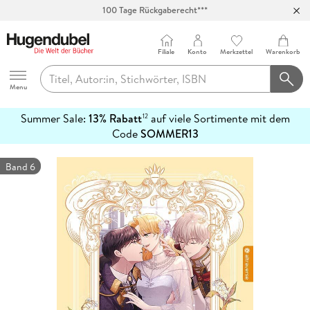
100 Tage Rückgaberecht***
Abholung in über 100 Filialen
Filiale
Konto
Merkzettel
Warenkorb
Hugendubel
Menu
Summer Sale:
13% Rabatt
auf viele Sortimente mit dem
12
mehr
Code
SOMMER13
erfahren
Band 6