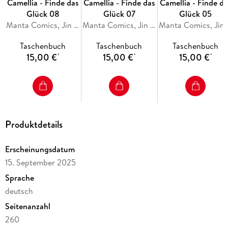
Camellia - Finde das
Camellia - Finde das
Camellia - Finde da
Glück 08
Glück 07
Glück 05
Manta Comics, Jin Soye
Manta Comics, Jin Soye
Manta 
Taschenbuch
Taschenbuch
Taschenbuch
15,00 €
15,00 €
15,00 €
*
*
*
Produktdetails
Erscheinungsdatum
15. September 2025
Sprache
deutsch
Seitenanzahl
260