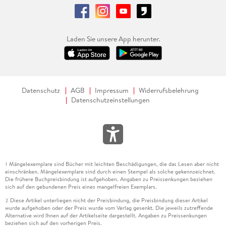
Laden Sie unsere App herunter.
Datenschutz
AGB
Impressum
Widerrufsbelehrung
Datenschutzeinstellungen
Mängelexemplare sind Bücher mit leichten Beschädigungen, die das Lesen aber nicht
1
einschränken. Mängelexemplare sind durch einen Stempel als solche gekennzeichnet.
Die frühere Buchpreisbindung ist aufgehoben. Angaben zu Preissenkungen beziehen
sich auf den gebundenen Preis eines mangelfreien Exemplars.
Diese Artikel unterliegen nicht der Preisbindung, die Preisbindung dieser Artikel
2
wurde aufgehoben oder der Preis wurde vom Verlag gesenkt. Die jeweils zutreffende
Alternative wird Ihnen auf der Artikelseite dargestellt. Angaben zu Preissenkungen
beziehen sich auf den vorherigen Preis.