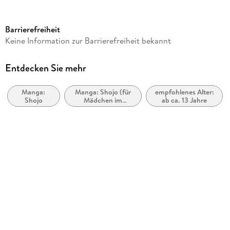
Altersempfehlung
ab 13 Jahre
Barrierefreiheit
Reihe
Keine Information zur Barrierefreiheit bekannt
Camellia - Finde das Glück, 6
Autor/Autorin
Entdecken Sie mehr
Manta Comics, Jin Soye
Manga:
Manga: Shojo (für
empfohlenes Alter:
Übersetzung
Shojo
Mädchen im
ab ca. 13 Jahre
Charlotte Fest
Teeangeraalter)
Verlag/Hersteller
Altraverse GmbH
Originaltitel
Finding Camellia 06
Originalsprache
koreanisch
Produktart
kartoniert