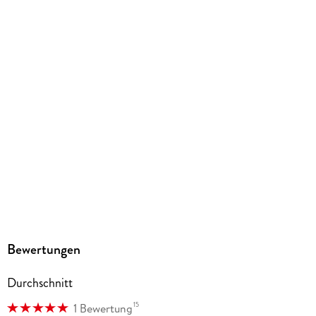
Abbildungen
Durchgehend vollfarbig illustriert
Gewicht
440 g
Größe (L/B/H)
209/147/14 mm
ISBN
9783753935409
Herstelleradresse
Altraverse GmbH, Ruhrstr. 11 a, 22761 Hamburg,
kontakt@altraverse.de
Bewertungen
Durchschnitt
15
1 Bewertung