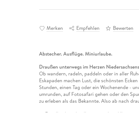
Merken
Empfehlen
Bewerten
Abstecher. Ausflüge. Miniurlaube.
Draußen unterwegs im Herzen Niedersachsen
Ob wandern, radeln, paddeln oder in aller Ruh
Eskapaden machen Lust, die schönsten Ecken 
Stunden, einen Tag oder ein Wochenende - unw
umrunden, auf Fotosafari gehen oder den Spure
zu erleben als das Bekannte. Also ab nach dra
Für alle, die schnell raus aus dem Alltagstr
52 Erlebnisberichte und über 200 stimmun
Selbstlosziehen einladen