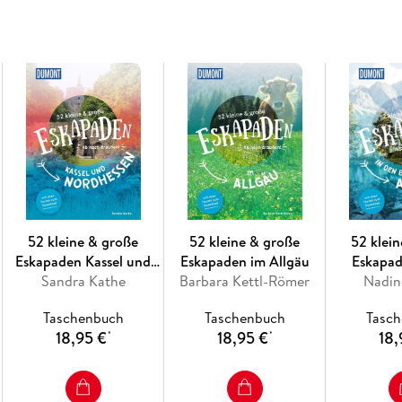
Für die ganze Familie, jedes Zeitbudget, oh
Mit Orientierungs- und Übersichtskarten
52 kleine & große
52 kleine & große
52 klei
Eskapaden Kassel und
Eskapaden im Allgäu
Eskapad
Sandra Kathe
Nordhessen
Barbara Kettl-Römer
Bayeris
Nadi
Taschenbuch
Taschenbuch
Tasc
18,95 €
18,95 €
18,
*
*