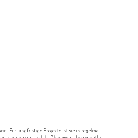
in. Für langfristige Projekte ist sie in regelmä
gs, daraus entstand ihr Blog www. threemonths.