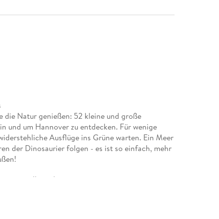
s
e die Natur genießen: 52 kleine und große
in und um Hannover zu entdecken. Für wenige
iderstehliche Ausflüge ins Grüne warten. Ein Meer
n der Dinosaurier folgen - es ist so einfach, mehr
ußen!
ott raus wollen, ohne weit reisen zu müssen
gsvolle Fotos, die zum Schmökern und