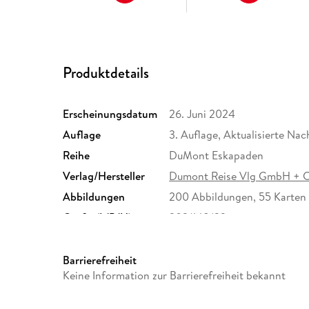
Produktdetails
Erscheinungsdatum
26. Juni 2024
Auflage
3. Auflage, Aktualisierte Na
Reihe
DuMont Eskapaden
Verlag/Hersteller
Dumont Reise Vlg GmbH + 
Abbildungen
200 Abbildungen, 55 Karten
Größe (L/B/H)
203/148/22 mm
Herstelleradresse
MAIRDUMONT GmbH und Co.K
Ostfildern, info@dumontreis
Barrierefreiheit
Keine Information zur Barrierefreiheit bekannt