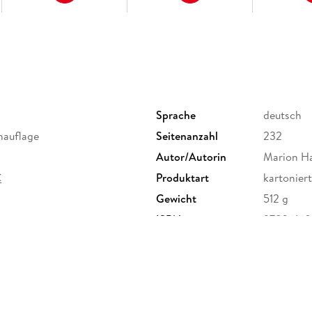
Sprache
deutsch
chauflage
Seitenanzahl
232
Autor/Autorin
Marion H
C
Produktart
kartoniert
Gewicht
512 g
ISBN
97836160
G, Marco Polo Str. 1, 73760
e.de