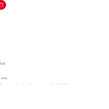
bel
4 mm
 Demand GmbH, Überseering 33, 22297 Hamburg,
.de