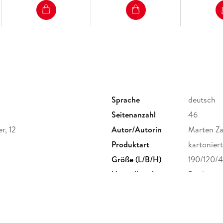
Sprache
deutsch
Seitenanzahl
46
r, 12
Autor/Autorin
Marten Za
Produktart
kartoniert
Größe (L/B/H)
190/120/
Herstelleradresse
Books on
bod@bod