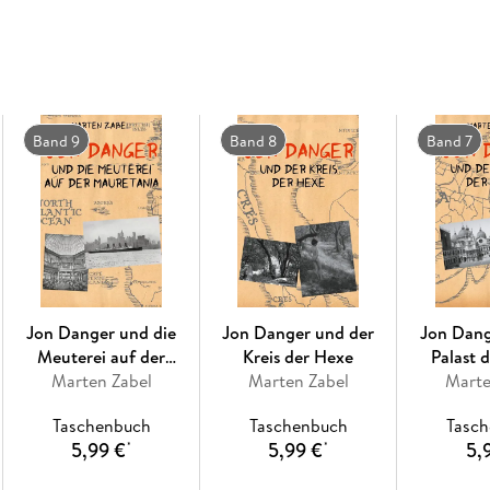
Band 9
Band 8
Band 7
Jon Danger und die
Jon Danger und der
Jon Dang
Meuterei auf der
Kreis der Hexe
Palast 
Marten Zabel
Mauretania
Marten Zabel
Marte
Taschenbuch
Taschenbuch
Tasc
5,99 €
5,99 €
5,
*
*