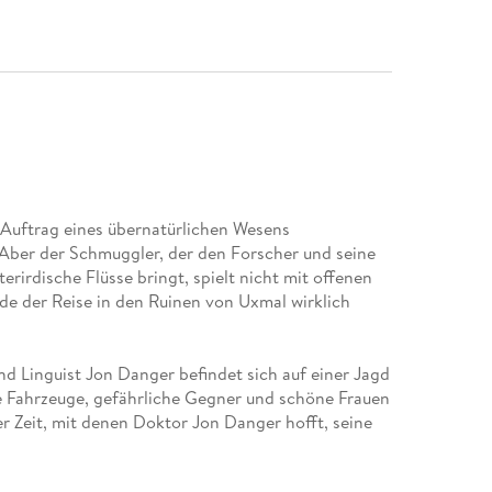
Auftrag eines übernatürlichen Wesens
 Aber der Schmuggler, der den Forscher und seine
rirdische Flüsse bringt, spielt nicht mit offenen
de der Reise in den Ruinen von Uxmal wirklich
nd Linguist Jon Danger befindet sich auf einer Jagd
e Fahrzeuge, gefährliche Gegner und schöne Frauen
 Zeit, mit denen Doktor Jon Danger hofft, seine
en zu können.