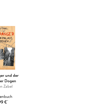
er und der
der Dogen
n Zabel
henbuch
99 €
*