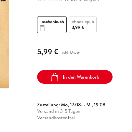
Fremdsprachige Bücher
n Lernhilfen
 Jugendbücher
eiber
Hörbuch Downloads im Bundle
cher
 Vergleich
 Puzzlezubehör
Lernen
New Adult
STABILO
Taschenbücher
hilfen
hriller
 Backen
er
lender
Ratgeber
Taschenbuch
eBook epub
op
hriller
Romance
3,99 €
Sachbücher
precher:innen
Science Fiction
5,99 €
inkl. Mwst.
Fremdsprachige Bücher
In den Warenkorb
Zustellung:
Mo, 17.08. - Mi, 19.08.
Versand in 3-5 Tagen
Versandkostenfrei