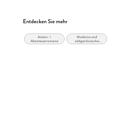
Entdecken Sie mehr
Action- /
Moderne und
Abenteuerromane
zeitgenössische
Belletristik: allgemein
und literarisch