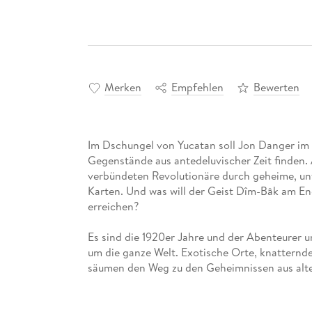
Merken
Empfehlen
Bewerten
Im Dschungel von Yucatan soll Jon Danger im 
Gegenstände aus antedeluvischer Zeit finden.
verbündeten Revolutionäre durch geheime, unte
Karten. Und was will der Geist Dîm-Bâk am En
erreichen?
Es sind die 1920er Jahre und der Abenteurer u
um die ganze Welt. Exotische Orte, knatternd
säumen den Weg zu den Geheimnissen aus alter
Thesen um einen verlorenen Kontinent beweis