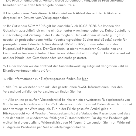
Die Preisbindung dieses Artikels wurde aufgehoben. Angaben zu Preissenkungen
7
beziehen sich auf den letzten gebundenen Preis.
Der gebundene Preis dieses Artikels wird nach Ablauf des auf der Artikelseite
8
dargestellten Datums vom Verlag angehoben.
Ihr Gutschein SOMMER13 gilt bis einschließlich 10.08.2026. Sie können den
12
Gutschein ausschließlich online einlösen unter www.hugendubel.de. Keine Bestellung
zur Abholung mit Zahlung in der Filiale möglich. Der Gutschein ist nicht gültig für
gesetzlich preisgebundene Artikel (deutschsprachige Bücher und eBooks) sowie für
preisgebundene Kalender, tolino shine (4016621130466), tolino select und das
Hugendubel Hörbuch Abo. Der Gutschein ist nicht mit anderen Gutscheinen und
Geschenkkarten kombinierbar. Eine Barauszahlung ist nicht möglich. Ein Weiterverkauf
und der Handel des Gutscheincodes sind nicht gestattet.
Leider können wir die Echtheit der Kundenbewertung aufgrund der großen Zahl an
15
Einzelbewertungen nicht prüfen.
Alle Informationen zur Tiefpreisgarantie finden Sie
hier
16
Alle Preise verstehen sich inkl. der gesetzlichen MwSt. Informationen über den
*
Versand und anfallende Versandkosten finden Sie
hier
Alle online gekauften Versandartikel beinhalten ein erweitertes Rückgaberecht von
***
100 Tagen nach Kaufdatum. Die Rücknahme von Bild-, Ton- und Datenträgern ist nur bei
noch versiegelter Ware möglich. Für in der Filiale gekaufte Artikel gilt ein
Rückgaberecht von 4 Wochen. Voraussetzung ist die Vorlage des Kassenbons und dass
sich der Artikel in wiederverkaufsfähigem Zustand befindet. Für digitale Produkte gilt
weiterhin die gesetzliche Widerrufsfrist von 14 Tagen. Bitte senden Sie Ihren Widerruf
zu digitalen Produkten per Mail an info@hugendubel.de.