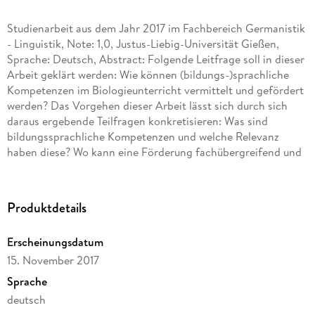
Studienarbeit aus dem Jahr 2017 im Fachbereich Germanistik
- Linguistik, Note: 1,0, Justus-Liebig-Universität Gießen,
Sprache: Deutsch, Abstract: Folgende Leitfrage soll in dieser
Arbeit geklärt werden: Wie können (bildungs-)sprachliche
Kompetenzen im Biologieunterricht vermittelt und gefördert
werden? Das Vorgehen dieser Arbeit lässt sich durch sich
daraus ergebende Teilfragen konkretisieren: Was sind
bildungssprachliche Kompetenzen und welche Relevanz
haben diese? Wo kann eine Förderung fachübergreifend und
im Biologieunterricht ansetzen? Wie kann eine Förderung
fachübergreifend und im Biologieunterricht konkret
aussehen? Welche Bedeutung haben diese Erkenntnisse für
Produktdetails
die sprachdidaktische Forschung und für die zukünftige
(Biologie-)Lehramtsausbildung?
Erscheinungsdatum
15. November 2017
Die Arbeit gliedert sich in Definition, Verortung und Relevanz
von Bildungssprache, Bildungssprache und
Sprache
fachübergreifendes Sprachenlernen sowie konkretisiert das
deutsch
Sprachenlernen im Biologieunterricht und dessen