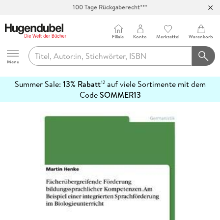
100 Tage Rückgaberecht***
Abholung in über 100 Filialen
Filiale
Konto
Merkzettel
Warenkorb
Hugendubel
Menu
Summer Sale:
13% Rabatt
auf viele Sortimente mit dem
12
mehr
Code
SOMMER13
erfahren