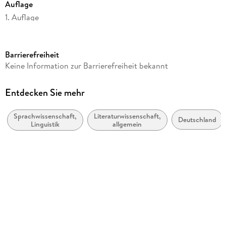
Auflage
Möglichkeiten und Schwierigkeiten.
1. Auflage
Seitenanzahl
24
Barrierefreiheit
Autor/Autorin
Keine Information zur Barrierefreiheit bekannt
Martin Henke
Verlag/Hersteller
Entdecken Sie mehr
GRIN Verlag
Sprachwissenschaft,
Literaturwissenschaft,
Produktart
Deutschland
Linguistik
allgemein
kartoniert
Gewicht
51 g
Größe (L/B/H)
210/148/3 mm
ISBN
9783668565906