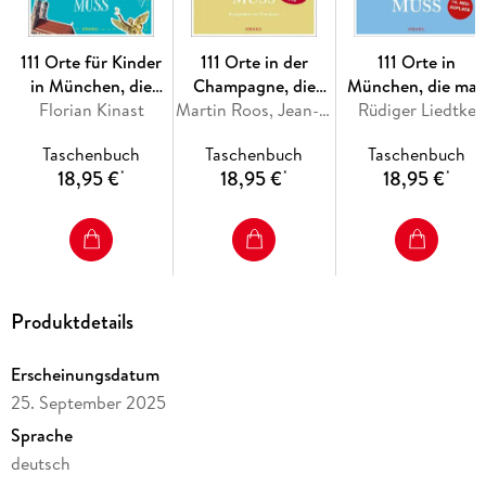
111 Orte für Kinder
111 Orte in der
111 Orte in
in München, die
Champagne, die
München, die ma
man gesehen haben
Florian Kinast
man gesehen haben
Martin Roos, Jean-Claude Bourgueil
Rüdiger Liedtke
gesehen haben
muss
muss
muss, Band 1
Taschenbuch
Taschenbuch
Taschenbuch
18,95 €
18,95 €
18,95 €
*
*
*
Produktdetails
Erscheinungsdatum
25. September 2025
Sprache
deutsch