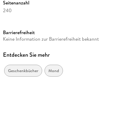
Seitenanzahl
240
Reihe
111 Orte ...
Barrierefreiheit
Autor/Autorin
Keine Information zur Barrierefreiheit bekannt
Martin Nusch
Verlag/Hersteller
Entdecken Sie mehr
Emons Verlag
Produktart
Geschenkbücher
Mond
kartoniert
Gewicht
450 g
Größe (L/B/H)
206/135/17 mm
ISBN
9783740824976