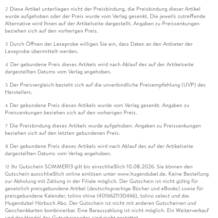
Diese Artikel unterliegen nicht der Preisbindung, die Preisbindung dieser Artikel
2
wurde aufgehoben oder der Preis wurde vom Verlag gesenkt. Die jeweils zutreffende
Alternative wird Ihnen auf der Artikelseite dargestellt. Angaben zu Preissenkungen
beziehen sich auf den vorherigen Preis.
Durch Öffnen der Leseprobe willigen Sie ein, dass Daten an den Anbieter der
3
Leseprobe übermittelt werden.
Der gebundene Preis dieses Artikels wird nach Ablauf des auf der Artikelseite
4
dargestellten Datums vom Verlag angehoben.
Der Preisvergleich bezieht sich auf die unverbindliche Preisempfehlung (UVP) des
5
Herstellers.
Der gebundene Preis dieses Artikels wurde vom Verlag gesenkt. Angaben zu
6
Preissenkungen beziehen sich auf den vorherigen Preis.
Die Preisbindung dieses Artikels wurde aufgehoben. Angaben zu Preissenkungen
7
beziehen sich auf den letzten gebundenen Preis.
Der gebundene Preis dieses Artikels wird nach Ablauf des auf der Artikelseite
8
dargestellten Datums vom Verlag angehoben.
Ihr Gutschein SOMMER13 gilt bis einschließlich 10.08.2026. Sie können den
12
Gutschein ausschließlich online einlösen unter www.hugendubel.de. Keine Bestellung
zur Abholung mit Zahlung in der Filiale möglich. Der Gutschein ist nicht gültig für
gesetzlich preisgebundene Artikel (deutschsprachige Bücher und eBooks) sowie für
preisgebundene Kalender, tolino shine (4016621130466), tolino select und das
Hugendubel Hörbuch Abo. Der Gutschein ist nicht mit anderen Gutscheinen und
Geschenkkarten kombinierbar. Eine Barauszahlung ist nicht möglich. Ein Weiterverkauf
und der Handel des Gutscheincodes sind nicht gestattet.