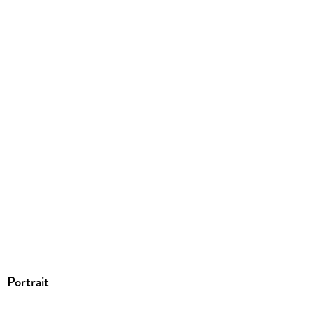
Herstelleradresse
Emons, Cäcilienstr. 48 48, 50667 Köln, Mike Jauss,
info@emons-verlag.de
Portrait