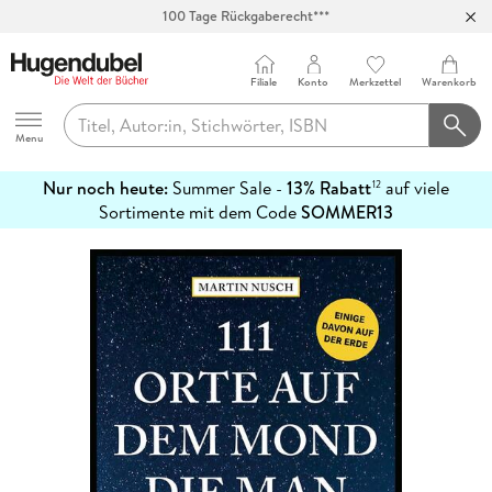
100 Tage Rückgaberecht***
Abholung in über 100 Filialen
Filiale
Konto
Merkzettel
Warenkorb
Hugendubel
Menu
Nur noch heute:
Summer Sale -
13% Rabatt
auf viele
12
mehr
Sortimente mit dem Code
SOMMER13
erfahren