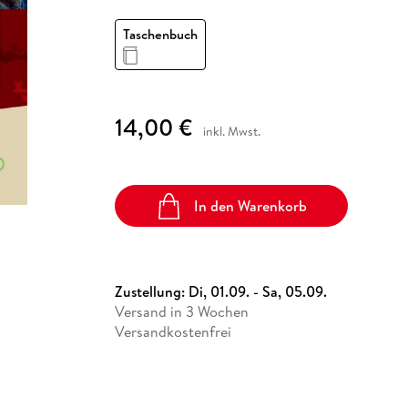
Fremdsprachige Bücher
n Lernhilfen
 Jugendbücher
eiber
Hörbuch Downloads im Bundle
cher
 Vergleich
 Puzzlezubehör
Lernen
New Adult
STABILO
Taschenbücher
Taschenbuch
hilfen
hriller
 Backen
er
lender
Ratgeber
op
hriller
Romance
Sachbücher
14,00 €
precher:innen
inkl. Mwst.
Science Fiction
Fremdsprachige Bücher
In den Warenkorb
Zustellung:
Di, 01.09. - Sa, 05.09.
Versand in 3 Wochen
Versandkostenfrei