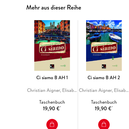
Mehr aus dieser Reihe
Ci siamo B AH 1
Ci siamo B AH 2
Christian Aigner, Elisabeth Aigner, Alessandra Bianchi, Donatella Brogelli-Hafer, Maria-Lucia Di Miceli
Christian Aigner, Elisabeth Aigner, Paola Bernabei, Alessandra Bianchi, Maria-Lucia Di Miceli
Taschenbuch
Taschenbuch
19,90 €
19,90 €
*
*