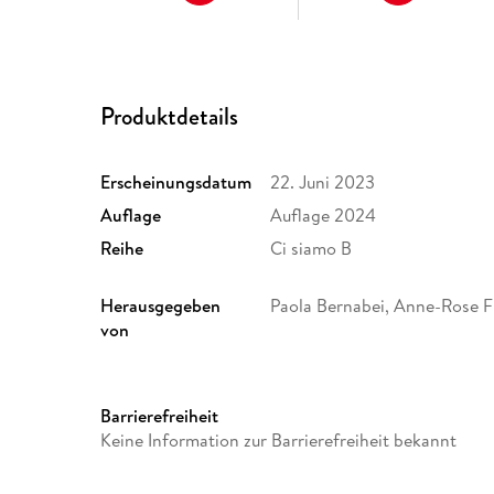
Produktdetails
Erscheinungsdatum
22. Juni 2023
Auflage
Auflage 2024
Reihe
Ci siamo B
Herausgegeben
Paola Bernabei, Anne-Rose F
von
Schulbuch-Region
Bayern
Gewicht
191 g
Barrierefreiheit
ISBN
9783661393216
Keine Information zur Barrierefreiheit bekannt