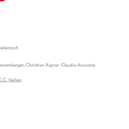
talienisch
jeweils zwei bis drei Abschnitte ermöglicht einen
enzenberger, Christian Aigner, Claudia Asssunta
n.
C.C. Verlag
tufe II, Gesamtschule, Gymnasium
7 mm
er jeweils zu schulenden
er Verlag GmbH & Co. KG, Laubanger 8, 96052
Lisa Bielawski, service@ccbuchner.de