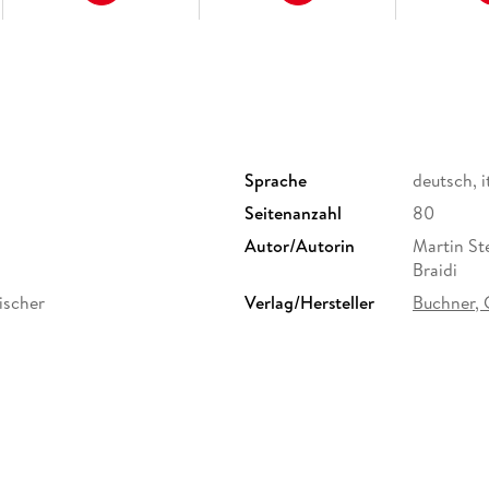
Redeanlässe
.
Die einzelnen Lektionen sind
systematisch
in einen
A- und B-Teil
Sprache
deutsch, i
gegliedert. Die weitere Untergliederung in 
Seitenanzahl
80
multiperspektivischen
Autor/Autorin
Martin St
und
Braidi
abwechslungsreichen
Zugang zu den thematischen Schwerpunkte
ischer
Verlag/Hersteller
Buchner, 
Die vielfältigen
Schulform
Sekundars
kontextualisierten Aufgaben
Größe (L/B/H)
260/198/
des Übungsapparats sind durchgängig mit d
Herstelleradresse
C.C.Buchn
Kompetenz
Bamberg, 
markiert, so dass eine
schnelle Orientierung