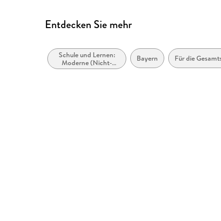
Entdecken Sie mehr
Schule und Lernen:
Bayern
Für die Gesamt
Moderne (Nicht-
Mutter- oder Zweit-)
Sprachen:
Fremdsprachenerwerb