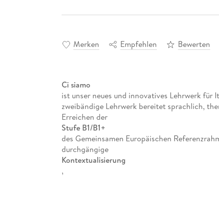
Merken
Empfehlen
Bewerten
Ci siamo
ist unser neues und innovatives Lehrwerk für 
zweibändige Lehrwerk bereitet sprachlich, th
Erreichen der
Stufe B1/B1+
des Gemeinsamen Europäischen Referenzrahme
durchgängige
Kontextualisierung
,
Kompetenzorientierung
und
Binnendifferenzierung
gesichert.