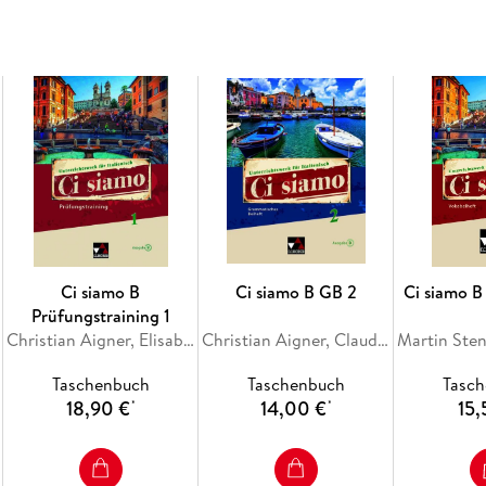
Durch die sympathischen Lehrbuchfiguren ler
italienischen Alltag
mit all seinen Facetten kennen und erweitern s
interkulturelle Kompetenz
. Dabei stehen Themen wie Familie, Wohnen, Es
sowie mit steigender Progression auch soziale 
Geschichte und Literatur im Mittelpunkt.
Der
Ci siamo B
Ci siamo B GB 2
Ci siamo B
Schülerband
Prüfungstraining 1
zeichnet sich durch folgende Merkmale aus:
Christian Aigner, Elisabeth Aigner, Cornelia Favaro, Donatella Brogelli-Hafer, Cora Gengaroli-Bauer
Christian Aigner, Claudia Assunta Braidi, Martin Stenzenberger
Taschenbuch
Taschenbuch
Tasc
Ein doppelseitiger
18,90 €
14,00 €
15,
*
*
Ingresso
bietet einen motivierenden Einstieg in die 
lexikalischen Vorentlastung
und schafft vielfältige