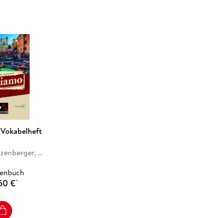
nen die Schülerinnen und Schüler den
tetig ihre
sen, Einkaufen, Freizeitaktivitäten und Reisen
Fragestellungen, Medien, Berufswelt, Politik,
 Vokabelheft
Martin Stenzenberger, Michaela Banzhaf, Paola Bernabei
henbuch
50 €
*
Thematik der einzelnen Lektionen, dient der