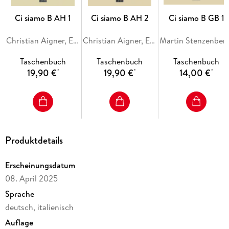
Ci siamo B AH 1
Ci siamo B AH 2
Ci siamo B GB 1
Christian Aigner, Elisabeth Aigner, Alessandra Bianchi, Donatella Brogelli-Hafer, Maria-Lucia Di Miceli
Christian Aigner, Elisabeth Aigner, Paola Bernabei, Alessandra Bianchi, Maria-Lucia Di Miceli
Martin Stenzenberger, Christian Aigne
Taschenbuch
Taschenbuch
Taschenbuch
19,90 €
19,90 €
14,00 €
*
*
*
Produktdetails
Erscheinungsdatum
08. April 2025
Sprache
deutsch, italienisch
Auflage