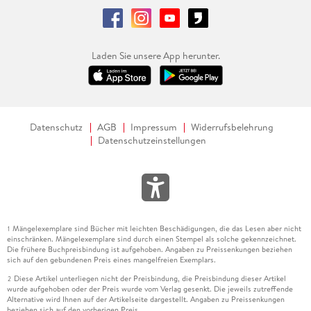
Laden Sie unsere App herunter.
Datenschutz
AGB
Impressum
Widerrufsbelehrung
Datenschutzeinstellungen
Mängelexemplare sind Bücher mit leichten Beschädigungen, die das Lesen aber nicht
1
einschränken. Mängelexemplare sind durch einen Stempel als solche gekennzeichnet.
Die frühere Buchpreisbindung ist aufgehoben. Angaben zu Preissenkungen beziehen
sich auf den gebundenen Preis eines mangelfreien Exemplars.
Diese Artikel unterliegen nicht der Preisbindung, die Preisbindung dieser Artikel
2
wurde aufgehoben oder der Preis wurde vom Verlag gesenkt. Die jeweils zutreffende
Alternative wird Ihnen auf der Artikelseite dargestellt. Angaben zu Preissenkungen
beziehen sich auf den vorherigen Preis.