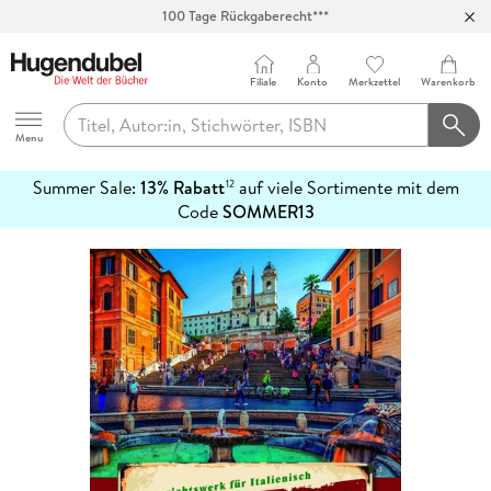
100 Tage Rückgaberecht***
Abholung in über 100 Filialen
Filiale
Konto
Merkzettel
Warenkorb
Hugendubel
Menu
Summer Sale:
13% Rabatt
auf viele Sortimente mit dem
12
mehr
Code
SOMMER13
erfahren