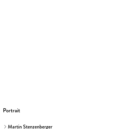
185/116/12 mm
ISBN
9783661393131
Herstelleradresse
C.C.Buchner Verlag GmbH & Co. KG, Laubanger 8, 96052
Bamberg, Lisa Bielawski, service@ccbuchner.de
Portrait
Martin Stenzenberger