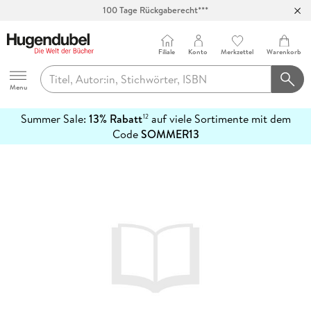
100 Tage Rückgaberecht***
Abholung in über 100 Filialen
Filiale
Konto
Merkzettel
Warenkorb
Hugendubel
Menu
Summer Sale:
13% Rabatt
auf viele Sortimente mit dem
12
mehr
Code
SOMMER13
erfahren