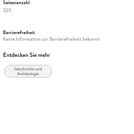
Seitenanzahl
320
Reihe
Études grecques
Barrierefreiheit
Autor/Autorin
Keine Information zur Barrierefreiheit bekannt
Martine Breuillot
Verlag/Hersteller
Entdecken Sie mehr
Editions L'Harmattan
Geschichte und
Produktart
Archäologie
kartoniert
Gewicht
557 g
Größe (L/B/H)
240/155/20 mm
ISBN
9782747588416