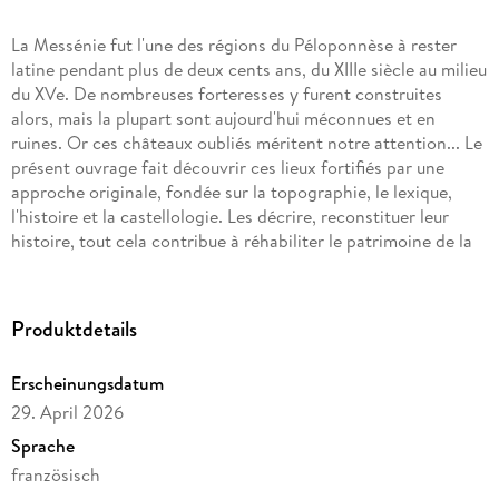
La Messénie fut l'une des régions du Péloponnèse à rester
latine pendant plus de deux cents ans, du XIIIe siècle au milieu
du XVe. De nombreuses forteresses y furent construites
alors, mais la plupart sont aujourd'hui méconnues et en
ruines. Or ces châteaux oubliés méritent notre attention... Le
présent ouvrage fait découvrir ces lieux fortifiés par une
approche originale, fondée sur la topographie, le lexique,
l'histoire et la castellologie. Les décrire, reconstituer leur
histoire, tout cela contribue à réhabiliter le patrimoine de la
Messénie médiévale.
Produktdetails
Erscheinungsdatum
29. April 2026
Sprache
französisch