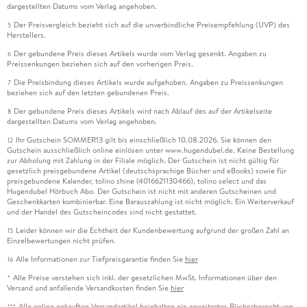
dargestellten Datums vom Verlag angehoben.
Der Preisvergleich bezieht sich auf die unverbindliche Preisempfehlung (UVP) des
5
Herstellers.
Der gebundene Preis dieses Artikels wurde vom Verlag gesenkt. Angaben zu
6
Preissenkungen beziehen sich auf den vorherigen Preis.
Die Preisbindung dieses Artikels wurde aufgehoben. Angaben zu Preissenkungen
7
beziehen sich auf den letzten gebundenen Preis.
Der gebundene Preis dieses Artikels wird nach Ablauf des auf der Artikelseite
8
dargestellten Datums vom Verlag angehoben.
Ihr Gutschein SOMMER13 gilt bis einschließlich 10.08.2026. Sie können den
12
Gutschein ausschließlich online einlösen unter www.hugendubel.de. Keine Bestellung
zur Abholung mit Zahlung in der Filiale möglich. Der Gutschein ist nicht gültig für
gesetzlich preisgebundene Artikel (deutschsprachige Bücher und eBooks) sowie für
preisgebundene Kalender, tolino shine (4016621130466), tolino select und das
Hugendubel Hörbuch Abo. Der Gutschein ist nicht mit anderen Gutscheinen und
Geschenkkarten kombinierbar. Eine Barauszahlung ist nicht möglich. Ein Weiterverkauf
und der Handel des Gutscheincodes sind nicht gestattet.
Leider können wir die Echtheit der Kundenbewertung aufgrund der großen Zahl an
15
Einzelbewertungen nicht prüfen.
Alle Informationen zur Tiefpreisgarantie finden Sie
hier
16
Alle Preise verstehen sich inkl. der gesetzlichen MwSt. Informationen über den
*
Versand und anfallende Versandkosten finden Sie
hier
Alle online gekauften Versandartikel beinhalten ein erweitertes Rückgaberecht von
***