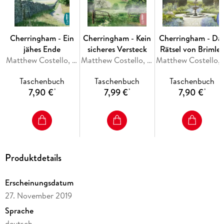
Cherringham - Ein
Cherringham - Kein
Cherringham - Da
jähes Ende
sicheres Versteck
Rätsel von Brimle
Matthew Costello, Neil Richards
Matthew Costello, Neil Richards
Manor
Matthew Cost
Taschenbuch
Taschenbuch
Taschenbuch
7,90 €
7,99 €
7,90 €
*
*
*
Produktdetails
Erscheinungsdatum
27. November 2019
Sprache
deutsch