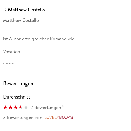
Matthew Costello
Matthew Costello
ist Autor erfolgreicher Romane wie
Vacation
(2011),
Home
Bewertungen
(2014) und
Durchschnitt
Beneath Still Waters
15
2 Bewertungen
(1989), der sogar verfilmt wurde. Er schrieb für verschiedene
2 Bewertungen
von
LovelyBooks
Fernsehsender wie die BBC und hat dutzende Computer- und
Videospiele gestaltet, von denen