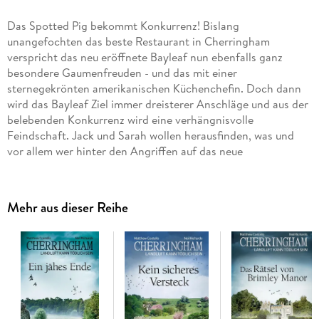
Das Spotted Pig bekommt Konkurrenz! Bislang
unangefochten das beste Restaurant in Cherringham
verspricht das neu eröffnete Bayleaf nun ebenfalls ganz
besondere Gaumenfreuden - und das mit einer
sternegekrönten amerikanischen Küchenchefin. Doch dann
wird das Bayleaf Ziel immer dreisterer Anschläge und aus der
belebenden Konkurrenz wird eine verhängnisvolle
Feindschaft. Jack und Sarah wollen herausfinden, was und
vor allem wer hinter den Angriffen auf das neue
Spitzenrestaurant steckt. Und entdecken, dass Küchenchefin
Anna ein dunkles Geheimnis mit nach Cherringham gebracht
hat, das nicht nur sie in Gefahr bringt . . .
Mehr aus dieser Reihe