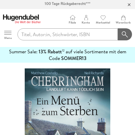
Abholung in über 100 Filialen
Filiale
Konto
Merkzettel
Warenkorb
Hugendubel
Menu
Summer Sale:
13% Rabatt
auf viele Sortimente mit dem
12
mehr
Code
SOMMER13
erfahren