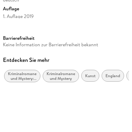
Auflage
1. Auflage 2019
Seitenanzahl
150
Barrierefreiheit
Altersempfehlung
Keine Information zur Barrierefreiheit bekannt
ab 16 Jahre
Reihe
Entdecken Sie mehr
Cherringham
Kriminalromane
Kriminalromane
Autor/Autorin
Kunst
England
und Mystery:
und Mystery
Matthew Costello, Neil Richards
Cosy Mystery
Übersetzung
Sabine Schilasky
Verlag/Hersteller
beTHRILLED
Originalsprache
englisch