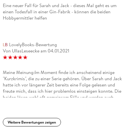
Eine neuer Fall für Sarah und Jack - dieses Mal geht es um
einen Todesfall in einer Gin-Fabrik - können die beiden
Hobbyermittler helfen
LovelyBooks-Bewertung
Von UllasLeseecke
am
04.01.2021
Meine Meinung:Im Moment finde ich anscheinend einige
"Kurzkrimis", die zu einer Serie gehören. Über Sarah und Jack
hatte ich vor längerer Zeit bereits eine Folge gelesen und
freute mich, dass ich hier problemlos einsteigen konnte. Die
beiden lösen wohl oft gemeinsam Fälle und werden auch
diesmal gebeten, sich um einen Todesfall zu kümmern.
Geschickt werden uns allen Rätsel gestellt und ich hatte das
Gefühl einer ganz falschen Fährte zu folgen. Aber die beiden
haben sich nicht beeinflussen lassen und konnten den Fall
Weitere Bewertungen zeigen