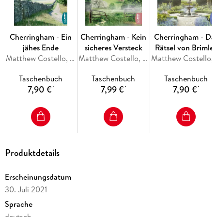
Cherringham - Ein
Cherringham - Kein
Cherringham - Da
jähes Ende
sicheres Versteck
Rätsel von Brimle
Matthew Costello, Neil Richards
Matthew Costello, Neil Richards
Manor
Matthew Cost
Taschenbuch
Taschenbuch
Taschenbuch
7,90 €
7,99 €
7,90 €
*
*
*
Produktdetails
Erscheinungsdatum
30. Juli 2021
Sprache
deutsch