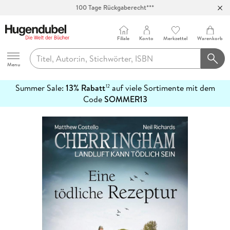
100 Tage Rückgaberecht***
Abholung in über 100 Filialen
Filiale
Konto
Merkzettel
Warenkorb
Hugendubel
Menu
Summer Sale:
13% Rabatt
auf viele Sortimente mit dem
12
mehr
Code
SOMMER13
erfahren