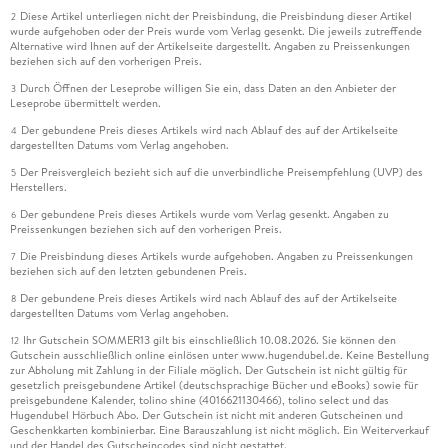
Diese Artikel unterliegen nicht der Preisbindung, die Preisbindung dieser Artikel
2
wurde aufgehoben oder der Preis wurde vom Verlag gesenkt. Die jeweils zutreffende
Alternative wird Ihnen auf der Artikelseite dargestellt. Angaben zu Preissenkungen
beziehen sich auf den vorherigen Preis.
Durch Öffnen der Leseprobe willigen Sie ein, dass Daten an den Anbieter der
3
Leseprobe übermittelt werden.
Der gebundene Preis dieses Artikels wird nach Ablauf des auf der Artikelseite
4
dargestellten Datums vom Verlag angehoben.
Der Preisvergleich bezieht sich auf die unverbindliche Preisempfehlung (UVP) des
5
Herstellers.
Der gebundene Preis dieses Artikels wurde vom Verlag gesenkt. Angaben zu
6
Preissenkungen beziehen sich auf den vorherigen Preis.
Die Preisbindung dieses Artikels wurde aufgehoben. Angaben zu Preissenkungen
7
beziehen sich auf den letzten gebundenen Preis.
Der gebundene Preis dieses Artikels wird nach Ablauf des auf der Artikelseite
8
dargestellten Datums vom Verlag angehoben.
Ihr Gutschein SOMMER13 gilt bis einschließlich 10.08.2026. Sie können den
12
Gutschein ausschließlich online einlösen unter www.hugendubel.de. Keine Bestellung
zur Abholung mit Zahlung in der Filiale möglich. Der Gutschein ist nicht gültig für
gesetzlich preisgebundene Artikel (deutschsprachige Bücher und eBooks) sowie für
preisgebundene Kalender, tolino shine (4016621130466), tolino select und das
Hugendubel Hörbuch Abo. Der Gutschein ist nicht mit anderen Gutscheinen und
Geschenkkarten kombinierbar. Eine Barauszahlung ist nicht möglich. Ein Weiterverkauf
und der Handel des Gutscheincodes sind nicht gestattet.