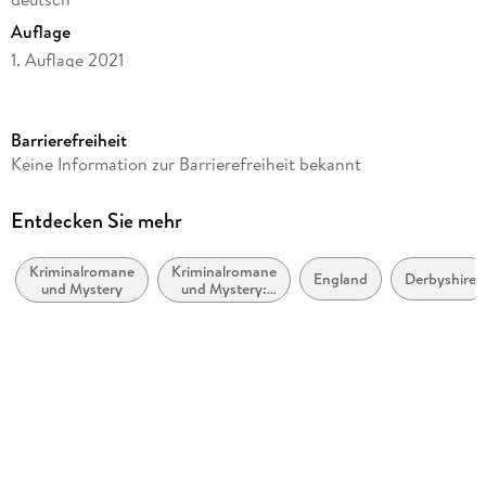
Auflage
1. Auflage 2021
Seitenanzahl
150
Barrierefreiheit
Altersempfehlung
Keine Information zur Barrierefreiheit bekannt
ab 16 Jahre
Reihe
Entdecken Sie mehr
Cherringham
Kriminalromane
Kriminalromane
Autor/Autorin
England
Derbyshire
und Mystery
und Mystery:
Matthew Costello, Neil Richards
Cosy Mystery
Übersetzung
Sabine Schilasky
Verlag/Hersteller
beTHRILLED
Originalsprache
englisch