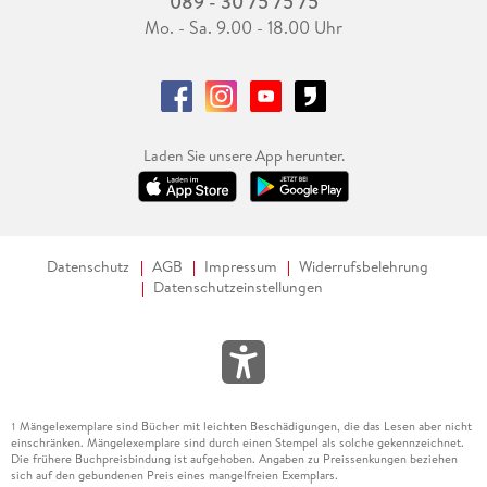
089 - 30 75 75 75
Mo. - Sa. 9.00 - 18.00 Uhr
Laden Sie unsere App herunter.
Datenschutz
AGB
Impressum
Widerrufsbelehrung
Datenschutzeinstellungen
Mängelexemplare sind Bücher mit leichten Beschädigungen, die das Lesen aber nicht
1
einschränken. Mängelexemplare sind durch einen Stempel als solche gekennzeichnet.
Die frühere Buchpreisbindung ist aufgehoben. Angaben zu Preissenkungen beziehen
sich auf den gebundenen Preis eines mangelfreien Exemplars.