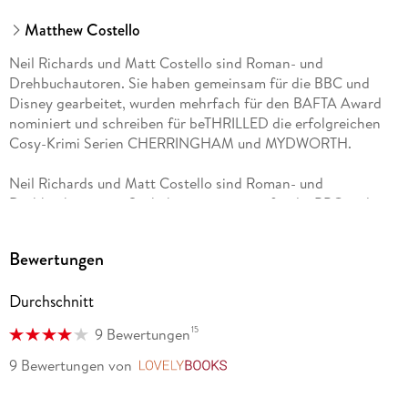
Matthew Costello
Neil Richards und Matt Costello sind Roman- und
Drehbuchautoren. Sie haben gemeinsam für die BBC und
Disney gearbeitet, wurden mehrfach für den BAFTA Award
nominiert und schreiben für beTHRILLED die erfolgreichen
Cosy-Krimi Serien CHERRINGHAM und MYDWORTH.
Neil Richards und Matt Costello sind Roman- und
Drehbuchautoren. Sie haben gemeinsam für die BBC und
Disney gearbeitet, wurden mehrfach für den BAFTA Award
nominiert und schreiben für beTHRILLED die erfolgreichen
Bewertungen
Cosy-Krimi Serien CHERRINGHAM und MYDWORTH.
Durchschnitt
15
9 Bewertungen
9 Bewertungen
von
LovelyBooks