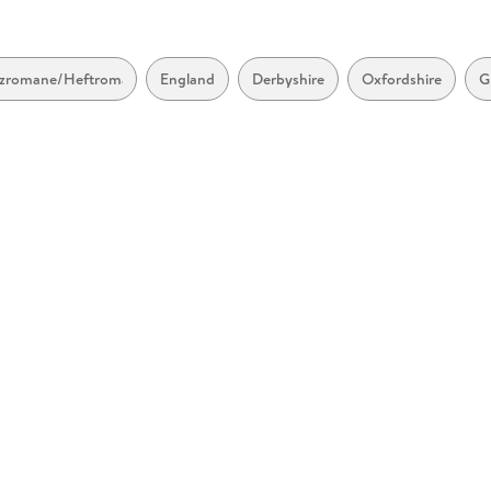
rzromane/Heftromane
England
Derbyshire
Oxfordshire
G