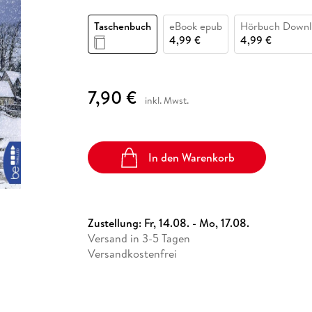
Fremdsprachige Bücher
n Lernhilfen
 Jugendbücher
eiber
Hörbuch Downloads im Bundle
cher
 Vergleich
 Puzzlezubehör
Lernen
New Adult
STABILO
Taschenbücher
Taschenbuch
eBook epub
Hörbuch Downl
hilfen
hriller
 Backen
er
lender
Ratgeber
4,99 €
4,99 €
op
hriller
Romance
Sachbücher
7,90 €
precher:innen
inkl. Mwst.
Science Fiction
Fremdsprachige Bücher
In den Warenkorb
Zustellung:
Fr, 14.08. - Mo, 17.08.
Versand in 3-5 Tagen
Versandkostenfrei