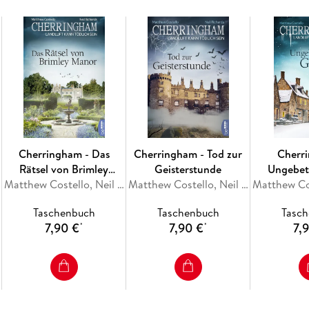
Cherringham - Das
Cherringham - Tod zur
Cherr
Rätsel von Brimley
Geisterstunde
Ungebet
Manor
Matthew Costello, Neil Richards
Matthew Costello, Neil Richards
Taschenbuch
Taschenbuch
Tasc
7,90 €
7,90 €
7,
*
*