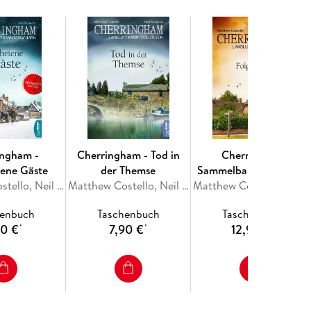
ingham -
Cherringham - Tod in
Cherringham
ene Gäste
der Themse
Sammelband III - Folge
Matthew Costello, Neil Richards
Matthew Costello, Neil Richards
7-9
Matthew Costello, N
henbuch
Taschenbuch
Taschenbuch
90 €
7,90 €
12,90 €
*
*
*