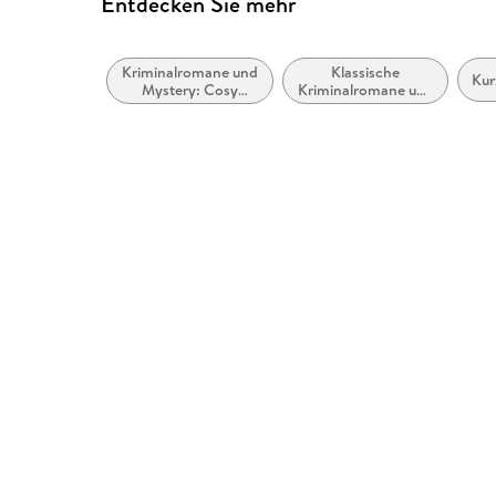
Entdecken Sie mehr
Kriminalromane und
Klassische
Ku
Mystery: Cosy
Kriminalromane und
Mystery
Mystery