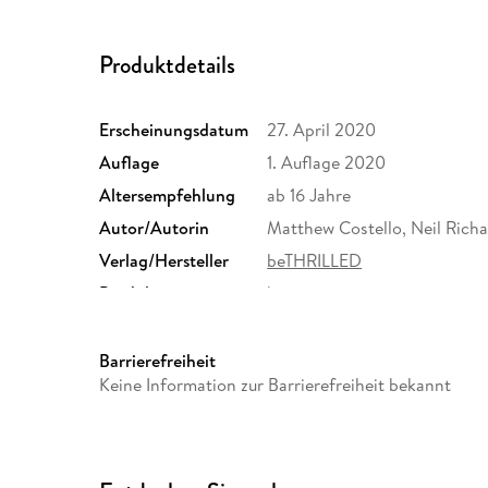
Produktdetails
Erscheinungsdatum
27. April 2020
Auflage
1. Auflage 2020
Altersempfehlung
ab 16 Jahre
Autor/Autorin
Matthew Costello, Neil Rich
Verlag/Hersteller
beTHRILLED
Produktart
kartoniert
Größe (L/B/H)
186/125/11 mm
Herstelleradresse
Bastei Lübbe AG, Schanzenst
Barrierefreiheit
produktsicherheit@bastei-lu
Keine Information zur Barrierefreiheit bekannt