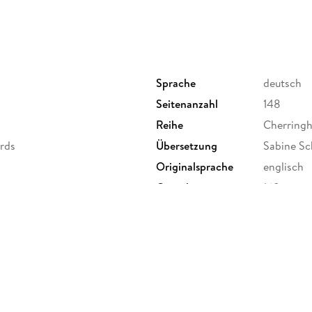
Sprache
deutsch
Seitenanzahl
148
Reihe
Cherring
ards
Übersetzung
Sabine Sc
Originalsprache
englisch
Gewicht
168 g
ISBN
97837413
r. 6-20, 51063 Köln,
ebbe.de