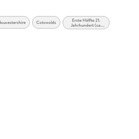
Erste Hälfte 21.
loucestershire
Cotswolds
Jahrhundert (ca.
2000 bis ca. 2050)