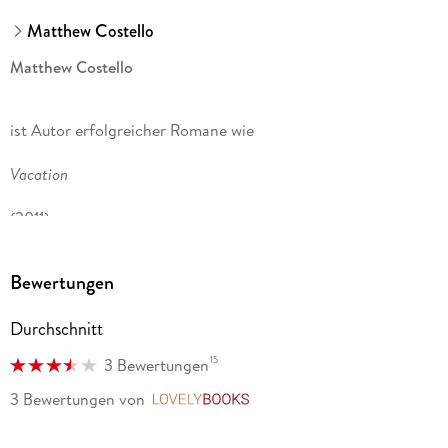
Matthew Costello
Matthew Costello
ist Autor erfolgreicher Romane wie
Vacation
(2011),
Home
Bewertungen
(2014) und
Durchschnitt
Beneath Still Waters
15
3 Bewertungen
(1989), der sogar verfilmt wurde. Er schrieb für verschiedene
3 Bewertungen
von
LovelyBooks
Fernsehsender wie die BBC und hat dutzende Computer- und
Videospiele gestaltet, von denen