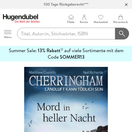
100 Tage Rückgaberecht***
Abholung in über 100 Filialen
Filiale
Konto
Merkzettel
Warenkorb
Hugendubel
Menu
Summer Sale:
13% Rabatt
auf viele Sortimente mit dem
12
mehr
Code
SOMMER13
erfahren