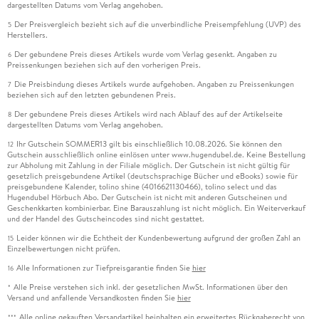
dargestellten Datums vom Verlag angehoben.
Der Preisvergleich bezieht sich auf die unverbindliche Preisempfehlung (UVP) des
5
Herstellers.
Der gebundene Preis dieses Artikels wurde vom Verlag gesenkt. Angaben zu
6
Preissenkungen beziehen sich auf den vorherigen Preis.
Die Preisbindung dieses Artikels wurde aufgehoben. Angaben zu Preissenkungen
7
beziehen sich auf den letzten gebundenen Preis.
Der gebundene Preis dieses Artikels wird nach Ablauf des auf der Artikelseite
8
dargestellten Datums vom Verlag angehoben.
Ihr Gutschein SOMMER13 gilt bis einschließlich 10.08.2026. Sie können den
12
Gutschein ausschließlich online einlösen unter www.hugendubel.de. Keine Bestellung
zur Abholung mit Zahlung in der Filiale möglich. Der Gutschein ist nicht gültig für
gesetzlich preisgebundene Artikel (deutschsprachige Bücher und eBooks) sowie für
preisgebundene Kalender, tolino shine (4016621130466), tolino select und das
Hugendubel Hörbuch Abo. Der Gutschein ist nicht mit anderen Gutscheinen und
Geschenkkarten kombinierbar. Eine Barauszahlung ist nicht möglich. Ein Weiterverkauf
und der Handel des Gutscheincodes sind nicht gestattet.
Leider können wir die Echtheit der Kundenbewertung aufgrund der großen Zahl an
15
Einzelbewertungen nicht prüfen.
Alle Informationen zur Tiefpreisgarantie finden Sie
hier
16
Alle Preise verstehen sich inkl. der gesetzlichen MwSt. Informationen über den
*
Versand und anfallende Versandkosten finden Sie
hier
Alle online gekauften Versandartikel beinhalten ein erweitertes Rückgaberecht von
***