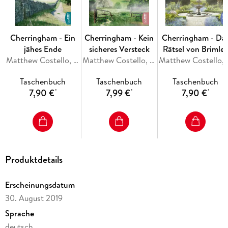
Cherringham - Ein
Cherringham - Kein
Cherringham - Da
jähes Ende
sicheres Versteck
Rätsel von Brimle
Matthew Costello, Neil Richards
Matthew Costello, Neil Richards
Manor
Matthew Cost
Taschenbuch
Taschenbuch
Taschenbuch
7,90 €
7,99 €
7,90 €
*
*
*
Produktdetails
Erscheinungsdatum
30. August 2019
Sprache
deutsch