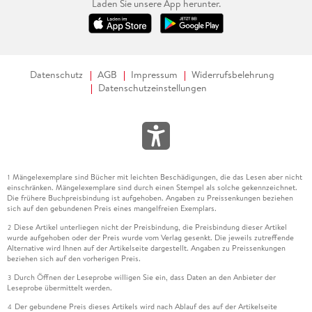
Laden Sie unsere App herunter.
Datenschutz
AGB
Impressum
Widerrufsbelehrung
Datenschutzeinstellungen
Mängelexemplare sind Bücher mit leichten Beschädigungen, die das Lesen aber nicht
1
einschränken. Mängelexemplare sind durch einen Stempel als solche gekennzeichnet.
Die frühere Buchpreisbindung ist aufgehoben. Angaben zu Preissenkungen beziehen
sich auf den gebundenen Preis eines mangelfreien Exemplars.
Diese Artikel unterliegen nicht der Preisbindung, die Preisbindung dieser Artikel
2
wurde aufgehoben oder der Preis wurde vom Verlag gesenkt. Die jeweils zutreffende
Alternative wird Ihnen auf der Artikelseite dargestellt. Angaben zu Preissenkungen
beziehen sich auf den vorherigen Preis.
Durch Öffnen der Leseprobe willigen Sie ein, dass Daten an den Anbieter der
3
Leseprobe übermittelt werden.
Der gebundene Preis dieses Artikels wird nach Ablauf des auf der Artikelseite
4