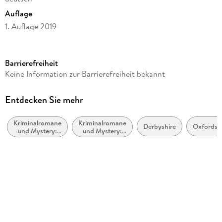
Auflage
1. Auflage 2019
Seitenanzahl
142
Barrierefreiheit
Altersempfehlung
Keine Information zur Barrierefreiheit bekannt
ab 16 Jahre
Reihe
Entdecken Sie mehr
Cherringham
Kriminalromane
Kriminalromane
Autor/Autorin
Derbyshire
Oxfordsh
und Mystery:
und Mystery:
Matthew Costello, Neil Richards
Cosy Mystery
weibliche
Ermittler
Übersetzung
Sabine Schilasky
Verlag/Hersteller
beTHRILLED
Originalsprache
englisch