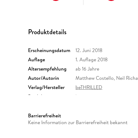
Produktdetails
Erscheinungsdatum
12. Juni 2018
Auflage
1. Auflage 2018
Altersempfehlung
ab 16 Jahre
Autor/Autorin
Matthew Costello, Neil Rich
Verlag/Hersteller
beTHRILLED
Produktart
kartoniert
Größe (L/B/H)
186/125/27 mm
Herstelleradresse
Bastei Lübbe AG, Schanzenst
Barrierefreiheit
produktsicherheit@bastei-lu
Keine Information zur Barrierefreiheit bekannt