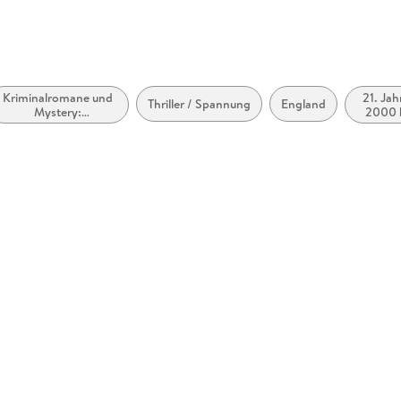
Kriminalromane und
21. Jah
Thriller / Spannung
England
Mystery:
2000 b
Privatdetektive /
Amateurdetektive