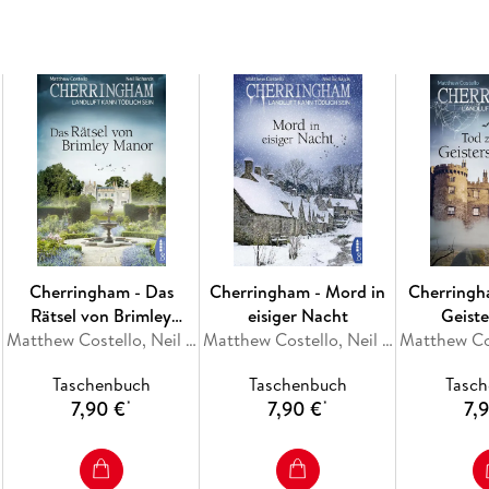
Cherringham - Das
Cherringham - Mord in
Cherringh
Rätsel von Brimley
eisiger Nacht
Geist
Manor
Matthew Costello, Neil Richards
Matthew Costello, Neil Richards
Taschenbuch
Taschenbuch
Tasc
7,90 €
7,90 €
7,
*
*