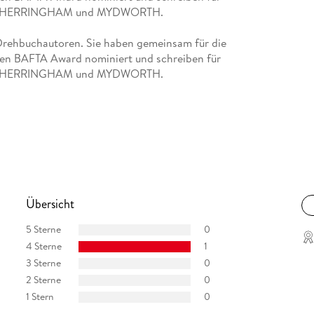
ien CHERRINGHAM und MYDWORTH.
Drehbuchautoren. Sie haben gemeinsam für die
den BAFTA Award nominiert und schreiben für
ien CHERRINGHAM und MYDWORTH.
Übersicht
5 Sterne
0
4 Sterne
1
3 Sterne
0
2 Sterne
0
1 Stern
0