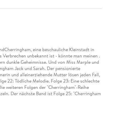
andCherringham, eine beschauliche Kleinstadt in
s Verbrechen unbekannt ist - könnte man meinen .
uern dunkle Geheimnisse. Und von Miss Marple und
ingham Jack und Sarah. Der pensionierte
erin und alleinerziehende Mutter lösen jeden Fall,
Folge 22: Tödliche Melodie. Folge 23: Eine schlechte
e. Die weiteren Folgen der "Cherringham"-Reihe
zeln. Der nächste Band ist Folge 25: "Cherringham