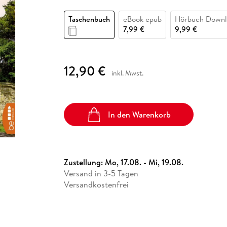
Fremdsprachige Bücher
n Lernhilfen
 Jugendbücher
eiber
Hörbuch Downloads im Bundle
cher
 Vergleich
 Puzzlezubehör
Lernen
New Adult
STABILO
Taschenbücher
Taschenbuch
eBook epub
Hörbuch Downl
hilfen
hriller
 Backen
er
lender
Ratgeber
7,99 €
9,99 €
op
hriller
Romance
Sachbücher
12,90 €
precher:innen
inkl. Mwst.
Science Fiction
Fremdsprachige Bücher
In den Warenkorb
Zustellung:
Mo, 17.08. - Mi, 19.08.
Versand in 3-5 Tagen
Versandkostenfrei