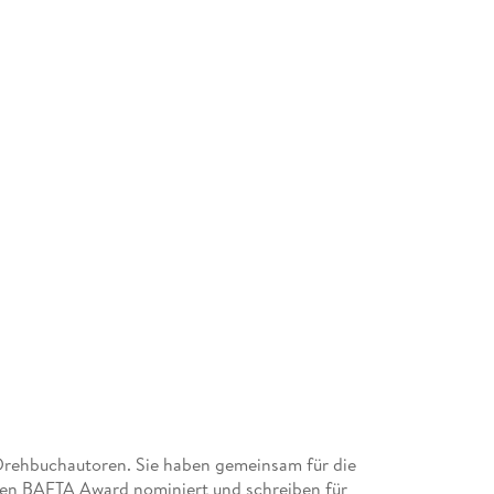
Drehbuchautoren. Sie haben gemeinsam für die
den BAFTA Award nominiert und schreiben für