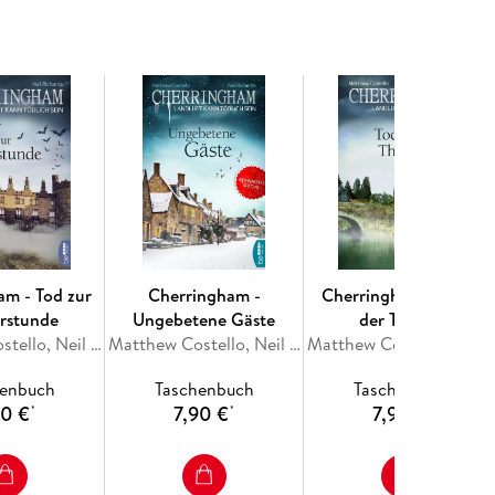
am - Tod zur
Cherringham -
Cherringham - Tod in
erstunde
Ungebetene Gäste
der Themse
Matthew Costello, Neil Richards
Matthew Costello, Neil Richards
Matthew Costello, N
henbuch
Taschenbuch
Taschenbuch
90 €
7,90 €
7,90 €
*
*
*