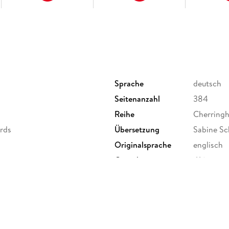
Sprache
deutsch
Seitenanzahl
384
Reihe
Cherring
ards
Übersetzung
Sabine Sc
Originalsprache
englisch
Gewicht
416 g
ISBN
9783741
r. 6-20, 51063 Köln,
ebbe.de