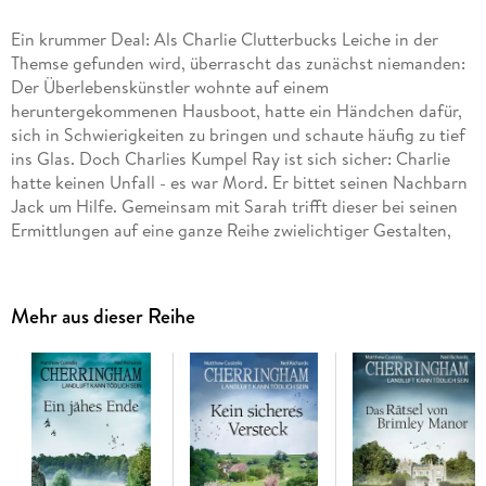
Ein krummer Deal: Als Charlie Clutterbucks Leiche in der
Themse gefunden wird, überrascht das zunächst niemanden:
Der Überlebenskünstler wohnte auf einem
heruntergekommenen Hausboot, hatte ein Händchen dafür,
sich in Schwierigkeiten zu bringen und schaute häufig zu tief
ins Glas. Doch Charlies Kumpel Ray ist sich sicher: Charlie
hatte keinen Unfall - es war Mord. Er bittet seinen Nachbarn
Jack um Hilfe. Gemeinsam mit Sarah trifft dieser bei seinen
Ermittlungen auf eine ganze Reihe zwielichtiger Gestalten,
die mit Charlie eine Rechnung offen hatten. Doch für die
Lösung des Falls müssen die beiden in noch viel tiefere
Abgründe blicken. . .
Mehr aus dieser Reihe