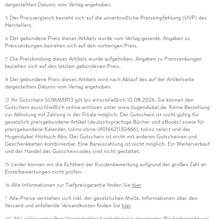
dargestellten Datums vom Verlag angehoben.
Der Preisvergleich bezieht sich auf die unverbindliche Preisempfehlung (UVP) des
5
Herstellers.
Der gebundene Preis dieses Artikels wurde vom Verlag gesenkt. Angaben zu
6
Preissenkungen beziehen sich auf den vorherigen Preis.
Die Preisbindung dieses Artikels wurde aufgehoben. Angaben zu Preissenkungen
7
beziehen sich auf den letzten gebundenen Preis.
Der gebundene Preis dieses Artikels wird nach Ablauf des auf der Artikelseite
8
dargestellten Datums vom Verlag angehoben.
Ihr Gutschein SOMMER13 gilt bis einschließlich 10.08.2026. Sie können den
12
Gutschein ausschließlich online einlösen unter www.hugendubel.de. Keine Bestellung
zur Abholung mit Zahlung in der Filiale möglich. Der Gutschein ist nicht gültig für
gesetzlich preisgebundene Artikel (deutschsprachige Bücher und eBooks) sowie für
preisgebundene Kalender, tolino shine (4016621130466), tolino select und das
Hugendubel Hörbuch Abo. Der Gutschein ist nicht mit anderen Gutscheinen und
Geschenkkarten kombinierbar. Eine Barauszahlung ist nicht möglich. Ein Weiterverkauf
und der Handel des Gutscheincodes sind nicht gestattet.
Leider können wir die Echtheit der Kundenbewertung aufgrund der großen Zahl an
15
Einzelbewertungen nicht prüfen.
Alle Informationen zur Tiefpreisgarantie finden Sie
hier
16
Alle Preise verstehen sich inkl. der gesetzlichen MwSt. Informationen über den
*
Versand und anfallende Versandkosten finden Sie
hier
Alle online gekauften Versandartikel beinhalten ein erweitertes Rückgaberecht von
***