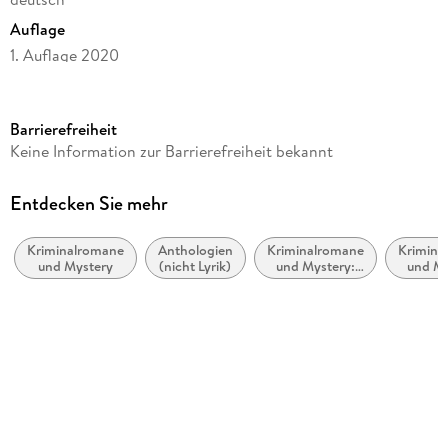
Auflage
1. Auflage 2020
Seitenanzahl
140
Barrierefreiheit
Altersempfehlung
Keine Information zur Barrierefreiheit bekannt
ab 16 Jahre
Reihe
Entdecken Sie mehr
Cherringham
Kriminalromane
Anthologien
Kriminalromane
Krimina
Autor/Autorin
und Mystery
(nicht Lyrik)
und Mystery:
und My
Matthew Costello, Neil Richards
Ermittlerinnen
Cosy M
Übersetzung
Sabine Schilasky
Verlag/Hersteller
beTHRILLED
Originalsprache
englisch