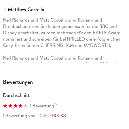
Matthew Costello
Neil Richards und Matt Costello sind Roman- und
Drehbuchautoren. Sie haben gemeinsam für die BBC und
Disney gearbeitet, wurden mehrfach für den BAFTA Award
nominiert und schreiben für beTHRILLED die erfolgreichen
Cosy-Krimi Serien CHERRINGHAM und MYDWORTH.
Neil Richards und Matt Costello sind Roman- und
Drehbuchautoren. Sie haben gemeinsam für die BBC und
Disney gearbeitet, wurden mehrfach für den BAFTA Award
nominiert und schreiben für beTHRILLED die erfolgreichen
Bewertungen
Cosy-Krimi Serien CHERRINGHAM und MYDWORTH.
Durchschnitt
15
1 Bewertung
1 Bewertung
von
LovelyBooks