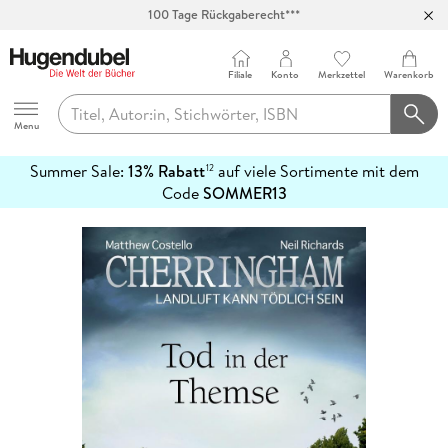
100 Tage Rückgaberecht***
Abholung in über 100 Filialen
Filiale
Konto
Merkzettel
Warenkorb
Hugendubel
Menu
Summer Sale:
13% Rabatt
auf viele Sortimente mit dem
12
mehr
Code
SOMMER13
erfahren