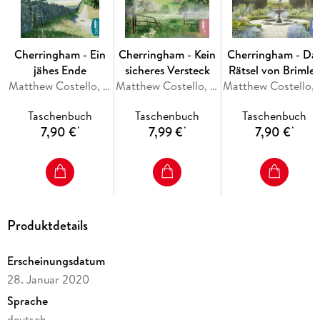
Cherringham - Ein
Cherringham - Kein
Cherringham - Da
jähes Ende
sicheres Versteck
Rätsel von Brimle
Matthew Costello, Neil Richards
Matthew Costello, Neil Richards
Manor
Matthew Cost
Taschenbuch
Taschenbuch
Taschenbuch
7,90 €
7,99 €
7,90 €
*
*
*
Produktdetails
Erscheinungsdatum
28. Januar 2020
Sprache
deutsch