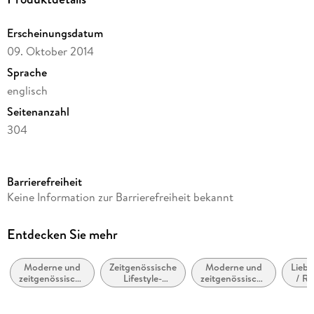
Erscheinungsdatum
09. Oktober 2014
Sprache
englisch
Seitenanzahl
304
Reihe
Dark Surrender
Barrierefreiheit
Autor/Autorin
Keine Information zur Barrierefreiheit bekannt
Maya Banks
Verlag/Hersteller
Entdecken Sie mehr
Headline Publishing Group
Moderne und
Zeitgenössische
Moderne und
Lieb
Produktart
zeitgenössische
Lifestyle-
zeitgenössische
/ R
kartoniert
Belletristik:
Literatur
Liebesromane /
Die 
allgemein und
Romance
Ber
Gewicht
literarisch