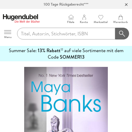
Abholung in über 100 Filialen
Filiale
Konto
Merkzettel
Warenkorb
Hugendubel
Menu
Summer Sale:
13% Rabatt
auf viele Sortimente mit dem
12
mehr
Code
SOMMER13
erfahren