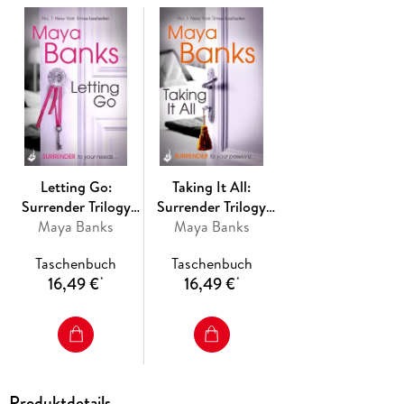
Jensen sees the shadows in Kylie's eyes. Knows he has to
tread very carefully or risk losing any chance he has with her.
All he wants is the opportunity to show her that dominance
doesn't equal pain, bondage or discipline. That emotional
surrender is the most powerful of all, and that to submit fully
to him will fulfil the aching void in her heart in a way nothing
else ever will.
The exciting, steamy and emotional Surrender trilogy began
with Letting Go and continues with Taking It All.
Letting Go:
Taking It All:
Surrender Trilogy
Surrender Trilogy
Maya Banks
Book 1
Maya Banks
Book 3
Taschenbuch
Taschenbuch
16,49 €
16,49 €
*
*
Produktdetails