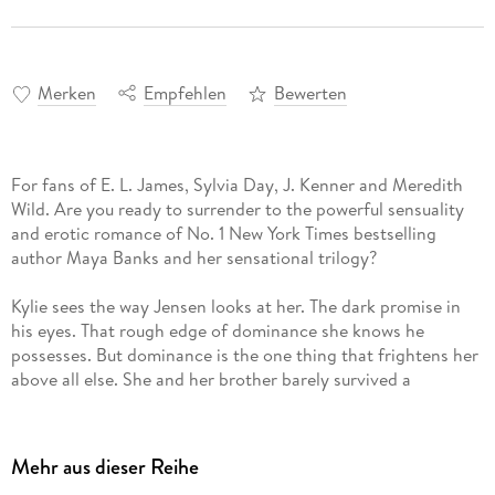
Merken
Empfehlen
Bewerten
For fans of E. L. James, Sylvia Day, J. Kenner and Meredith
Wild. Are you ready to surrender to the powerful sensuality
and erotic romance of No. 1 New York Times bestselling
author Maya Banks and her sensational trilogy?
Kylie sees the way Jensen looks at her. The dark promise in
his eyes. That rough edge of dominance she knows he
possesses. But dominance is the one thing that frightens her
above all else. She and her brother barely survived a
childhood steeped in violence and abuse. She could never
give up total control and submit to a man. Especially a man
like Jensen. Could she?
Mehr aus dieser Reihe