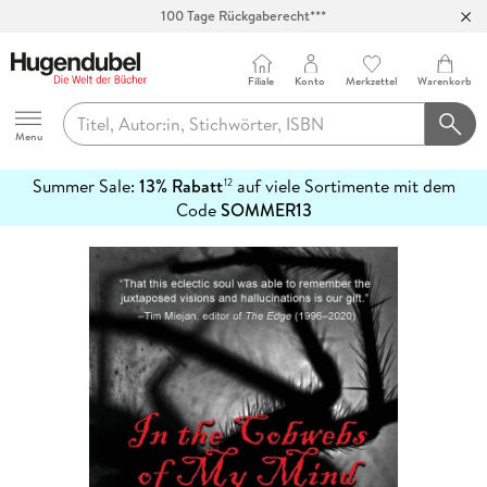
100 Tage Rückgaberecht***
Abholung in über 100 Filialen
Filiale
Konto
Merkzettel
Warenkorb
Hugendubel
Menu
Summer Sale:
13% Rabatt
auf viele Sortimente mit dem
12
mehr
Code
SOMMER13
erfahren