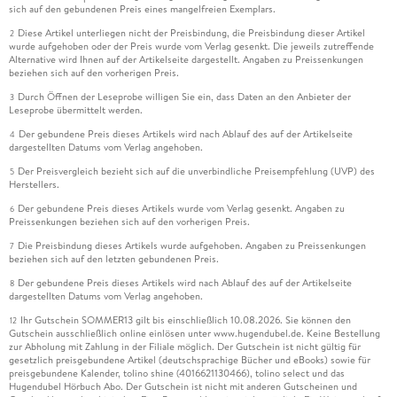
sich auf den gebundenen Preis eines mangelfreien Exemplars.
Diese Artikel unterliegen nicht der Preisbindung, die Preisbindung dieser Artikel
2
wurde aufgehoben oder der Preis wurde vom Verlag gesenkt. Die jeweils zutreffende
Alternative wird Ihnen auf der Artikelseite dargestellt. Angaben zu Preissenkungen
beziehen sich auf den vorherigen Preis.
Durch Öffnen der Leseprobe willigen Sie ein, dass Daten an den Anbieter der
3
Leseprobe übermittelt werden.
Der gebundene Preis dieses Artikels wird nach Ablauf des auf der Artikelseite
4
dargestellten Datums vom Verlag angehoben.
Der Preisvergleich bezieht sich auf die unverbindliche Preisempfehlung (UVP) des
5
Herstellers.
Der gebundene Preis dieses Artikels wurde vom Verlag gesenkt. Angaben zu
6
Preissenkungen beziehen sich auf den vorherigen Preis.
Die Preisbindung dieses Artikels wurde aufgehoben. Angaben zu Preissenkungen
7
beziehen sich auf den letzten gebundenen Preis.
Der gebundene Preis dieses Artikels wird nach Ablauf des auf der Artikelseite
8
dargestellten Datums vom Verlag angehoben.
Ihr Gutschein SOMMER13 gilt bis einschließlich 10.08.2026. Sie können den
12
Gutschein ausschließlich online einlösen unter www.hugendubel.de. Keine Bestellung
zur Abholung mit Zahlung in der Filiale möglich. Der Gutschein ist nicht gültig für
gesetzlich preisgebundene Artikel (deutschsprachige Bücher und eBooks) sowie für
preisgebundene Kalender, tolino shine (4016621130466), tolino select und das
Hugendubel Hörbuch Abo. Der Gutschein ist nicht mit anderen Gutscheinen und