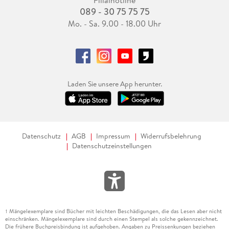
089 - 30 75 75 75
Mo. - Sa. 9.00 - 18.00 Uhr
Laden Sie unsere App herunter.
Datenschutz
AGB
Impressum
Widerrufsbelehrung
Datenschutzeinstellungen
Mängelexemplare sind Bücher mit leichten Beschädigungen, die das Lesen aber nicht
1
einschränken. Mängelexemplare sind durch einen Stempel als solche gekennzeichnet.
Die frühere Buchpreisbindung ist aufgehoben. Angaben zu Preissenkungen beziehen