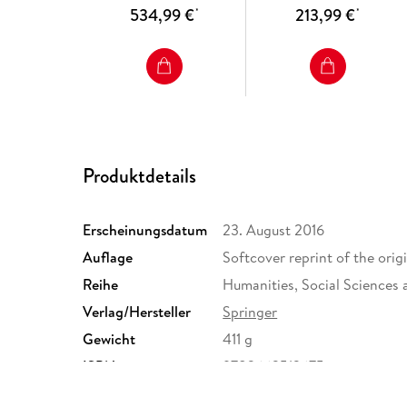
534,99 €
213,99 €
*
*
Produktdetails
Erscheinungsdatum
23. August 2016
Auflage
Softcover reprint of the origi
Reihe
Humanities, Social Sciences
Verlag/Hersteller
Springer
Gewicht
411 g
ISBN
9783662513675