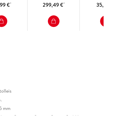
,99 €
299,49 €
35,49 €
*
*
*
olleis
.
15 mm
Nature Customer Service Center GmbH,
tz 3, 69115 Heidelberg,
afety@springernature.com