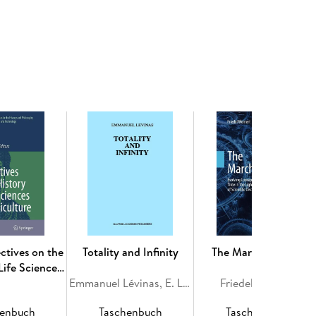
e Ages and in the Early Modern State: Alms, Poor
e Empire: The Insurance Solution. - The First World
- The Post-War Period, the Federal Republic, and
s a Scientific Discipline. - Europeanization of
 Protection. - References. - Index.
ctives on the
Totality and Infinity
The March of Time
Life Sciences
riculture
Emmanuel Lévinas, E. Levinas
Friedel Weinert
henbuch
Taschenbuch
Taschenbuch