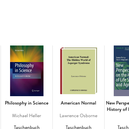
Inhaltsverzeichnis
Introduction. - Social Protection in the Middl
Relief, Care, Social Help. - Social Policy in th
War. - The Weimar Republic. - The Nazi State. 
the German Democratic Republic. - Social Law a
Social Law. - Long Term Perspectives for Social
Philosophy in Science
American Normal
New Perspe
History of 
Michael Heller
Lawrence Osborne
and Ag
Taschenbuch
Taschenbuch
Tasc