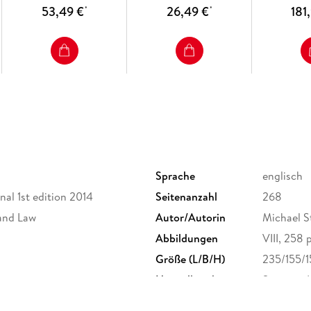
53,49 €
26,49 €
181
*
*
Sprache
englisch
nal 1st edition 2014
Seitenanzahl
268
 and Law
Autor/Autorin
Michael St
Abbildungen
VIII, 258 p
Größe (L/B/H)
235/155/
Herstelleradresse
Springer 
Europapla
ProductS