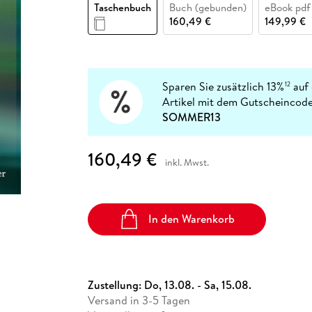
Fremdsprachige Bücher
Taschenbuch
Buch (gebunden)
eBook pdf
n Lernhilfen
 Jugendbücher
eiber
Hörbuch Downloads im Bundle
cher
 Vergleich
 Puzzlezubehör
Lernen
New Adult
STABILO
160,49 €
149,99 €
Taschenbücher
hilfen
hriller
 Backen
er
lender
Ratgeber
op
hriller
Romance
Sachbücher
Sparen Sie zusätzlich 13%
auf 
12
precher:innen
Artikel mit dem Gutscheincode
Science Fiction
SOMMER13
Fremdsprachige Bücher
160,49 €
inkl. Mwst.
In den Warenkorb
Zustellung:
Do, 13.08. - Sa, 15.08.
Versand in 3-5 Tagen