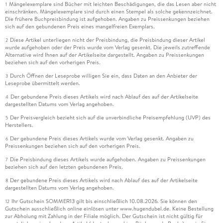
Mängelexemplare sind Bücher mit leichten Beschädigungen, die das Lesen aber nicht
1
einschränken. Mängelexemplare sind durch einen Stempel als solche gekennzeichnet.
Die frühere Buchpreisbindung ist aufgehoben. Angaben zu Preissenkungen beziehen
sich auf den gebundenen Preis eines mangelfreien Exemplars.
Diese Artikel unterliegen nicht der Preisbindung, die Preisbindung dieser Artikel
2
wurde aufgehoben oder der Preis wurde vom Verlag gesenkt. Die jeweils zutreffende
Alternative wird Ihnen auf der Artikelseite dargestellt. Angaben zu Preissenkungen
beziehen sich auf den vorherigen Preis.
Durch Öffnen der Leseprobe willigen Sie ein, dass Daten an den Anbieter der
3
Leseprobe übermittelt werden.
Der gebundene Preis dieses Artikels wird nach Ablauf des auf der Artikelseite
4
dargestellten Datums vom Verlag angehoben.
Der Preisvergleich bezieht sich auf die unverbindliche Preisempfehlung (UVP) des
5
Herstellers.
Der gebundene Preis dieses Artikels wurde vom Verlag gesenkt. Angaben zu
6
Preissenkungen beziehen sich auf den vorherigen Preis.
Die Preisbindung dieses Artikels wurde aufgehoben. Angaben zu Preissenkungen
7
beziehen sich auf den letzten gebundenen Preis.
Der gebundene Preis dieses Artikels wird nach Ablauf des auf der Artikelseite
8
dargestellten Datums vom Verlag angehoben.
Ihr Gutschein SOMMER13 gilt bis einschließlich 10.08.2026. Sie können den
12
Gutschein ausschließlich online einlösen unter www.hugendubel.de. Keine Bestellung
zur Abholung mit Zahlung in der Filiale möglich. Der Gutschein ist nicht gültig für