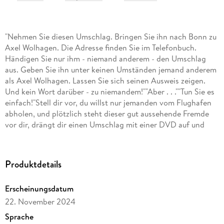
"Nehmen Sie diesen Umschlag. Bringen Sie ihn nach Bonn zu
Axel Wolhagen. Die Adresse finden Sie im Telefonbuch.
Händigen Sie nur ihm - niemand anderem - den Umschlag
aus. Geben Sie ihn unter keinen Umständen jemand anderem
als Axel Wolhagen. Lassen Sie sich seinen Ausweis zeigen.
Und kein Wort darüber - zu niemandem!""Aber . . .""Tun Sie es
einfach!"Stell dir vor, du willst nur jemanden vom Flughafen
abholen, und plötzlich steht dieser gut aussehende Fremde
vor dir, drängt dir einen Umschlag mit einer DVD auf und
verlangt, dass du ihn jemandem übergibst. Würdest du den
Umschlag annehmen und den Auftrag ausführen? Und was,
wenn du dadurch ins Fadenkreuz einer internationalen
Produktdetails
Terrorvereinigung gerätst? Genau das passiert der 32-
jährigen Janna Berg aus der kleinen Stadt Rheinbach bei
Erscheinungsdatum
Bonn. Ehe sie sich versieht, findet sie sich inmitten von
22. November 2024
Geheimdiensten, gefährlichen Terroristen und Kriminellen
wieder und muss um ihr Leben fürchten. Und als wäre das
Sprache
nicht genug, wirbelt der attraktive und rätselhafte