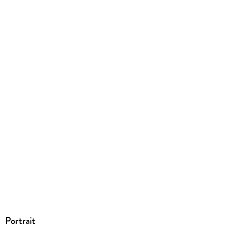
220/143/27 mm
ISBN
9783967119787
Portrait