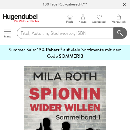
100 Tage Rückgaberecht***
Abholung in über 100 Filialen
Filiale
Konto
Merkzettel
Warenkorb
Hugendubel
Menu
Summer Sale:
13% Rabatt
auf viele Sortimente mit dem
12
mehr
Code
SOMMER13
erfahren