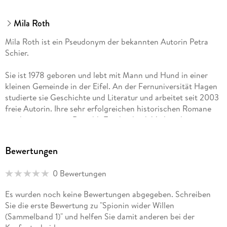
Mila Roth
Mila Roth ist ein Pseudonym der bekannten Autorin Petra
Schier.
Sie ist 1978 geboren und lebt mit Mann und Hund in einer
kleinen Gemeinde in der Eifel. An der Fernuniversität Hagen
studierte sie Geschichte und Literatur und arbeitet seit 2003
freie Autorin. Ihre sehr erfolgreichen historischen Romane
erscheinen u. a. im Rowohlt Taschenbuch Verlag, ihre
ebenfalls sehr beliebten Weihnachts- sowie Liebesromane bei
MIRA Taschenbuch und HarperCollins.
Bewertungen
Als Mila Roth veröffentlicht die Autorin verlagsunabhängig
0 Bewertungen
verschiedene erfolgreiche Buchserien.
Es wurden noch keine Bewertungen abgegeben. Schreiben
Sie die erste Bewertung zu "Spionin wider Willen
(Sammelband 1)" und helfen Sie damit anderen bei der