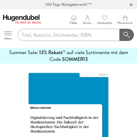
100 Tage Rückgaberecht***
Abholung in über 100 Filialen
Filiale
Konto
Merkzettel
Warenkorb
Hugendubel
Menu
Summer Sale:
13% Rabatt
auf viele Sortimente mit dem
12
mehr
Code
SOMMER13
erfahren