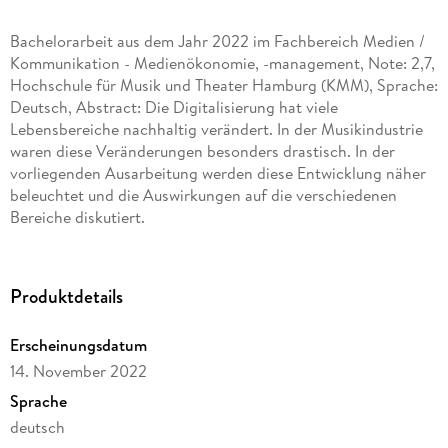
Bachelorarbeit aus dem Jahr 2022 im Fachbereich Medien /
Kommunikation - Medienökonomie, -management, Note: 2,7,
Hochschule für Musik und Theater Hamburg (KMM), Sprache:
Deutsch, Abstract: Die Digitalisierung hat viele
Lebensbereiche nachhaltig verändert. In der Musikindustrie
waren diese Veränderungen besonders drastisch. In der
vorliegenden Ausarbeitung werden diese Entwicklung näher
beleuchtet und die Auswirkungen auf die verschiedenen
Bereiche diskutiert.
Besonderes Augenmerk soll hierbei auf das Thema
Nachhaltigkeit gelegt werden. Die Frage nach der
Produktdetails
ökologischen Nachhaltigkeit stellt sich in sämtlichen
Lebensbereichen immer häufiger und ist nicht zuletzt durch
Erscheinungsdatum
den Klimawandel und die damit einhergehenden Debatten
14. November 2022
erneut in den Fokus gerückt. Dieser Frage muss sich die
Musikindustrie auf mehreren Ebenen stellen. Auch hierbei
Sprache
spielt die Digitalisierung wieder eine maßgebliche Rolle.
deutsch