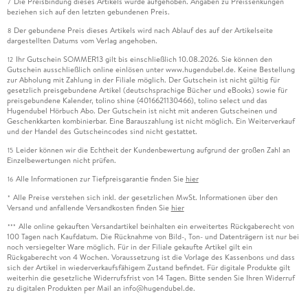
Die Preisbindung dieses Artikels wurde aufgehoben. Angaben zu Preissenkungen
7
beziehen sich auf den letzten gebundenen Preis.
Der gebundene Preis dieses Artikels wird nach Ablauf des auf der Artikelseite
8
dargestellten Datums vom Verlag angehoben.
Ihr Gutschein SOMMER13 gilt bis einschließlich 10.08.2026. Sie können den
12
Gutschein ausschließlich online einlösen unter www.hugendubel.de. Keine Bestellung
zur Abholung mit Zahlung in der Filiale möglich. Der Gutschein ist nicht gültig für
gesetzlich preisgebundene Artikel (deutschsprachige Bücher und eBooks) sowie für
preisgebundene Kalender, tolino shine (4016621130466), tolino select und das
Hugendubel Hörbuch Abo. Der Gutschein ist nicht mit anderen Gutscheinen und
Geschenkkarten kombinierbar. Eine Barauszahlung ist nicht möglich. Ein Weiterverkauf
und der Handel des Gutscheincodes sind nicht gestattet.
Leider können wir die Echtheit der Kundenbewertung aufgrund der großen Zahl an
15
Einzelbewertungen nicht prüfen.
Alle Informationen zur Tiefpreisgarantie finden Sie
hier
16
Alle Preise verstehen sich inkl. der gesetzlichen MwSt. Informationen über den
*
Versand und anfallende Versandkosten finden Sie
hier
Alle online gekauften Versandartikel beinhalten ein erweitertes Rückgaberecht von
***
100 Tagen nach Kaufdatum. Die Rücknahme von Bild-, Ton- und Datenträgern ist nur bei
noch versiegelter Ware möglich. Für in der Filiale gekaufte Artikel gilt ein
Rückgaberecht von 4 Wochen. Voraussetzung ist die Vorlage des Kassenbons und dass
sich der Artikel in wiederverkaufsfähigem Zustand befindet. Für digitale Produkte gilt
weiterhin die gesetzliche Widerrufsfrist von 14 Tagen. Bitte senden Sie Ihren Widerruf
zu digitalen Produkten per Mail an info@hugendubel.de.