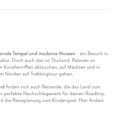
itzernde Tempel und moderne Museen
- ein Besuch in
Kultur. Doch auch das ist Thailand: Relaxen an
n Korallenriffen abtauchen, auf Märkten und in
im Norden auf Trekkingtour gehen.
nd
finden sich auch Reisende, die das Land zum
das perfekte Nachschlagewerk für deinen Roadtrip.
 die Reiseplanung zum Kinderspiel. Hier findest
terkünfte, Restaurants und Aktivitäten.