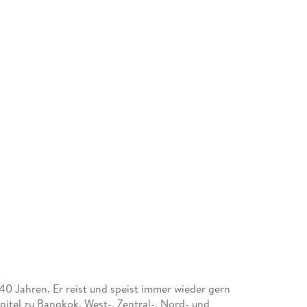
40 Jahren. Er reist und speist immer wieder gern
pitel zu Bangkok, West-, Zentral-, Nord- und