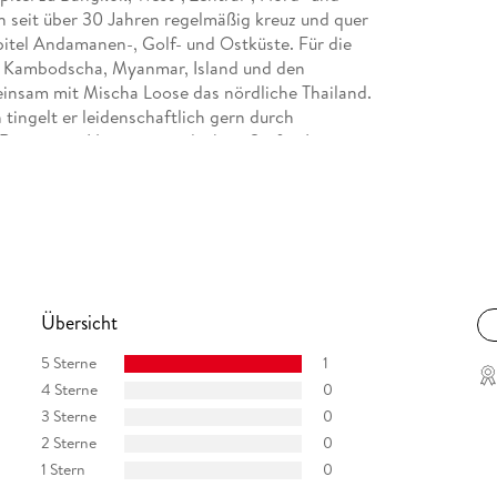
 seit über 30 Jahren regelmäßig kreuz und quer
pitel Andamanen-, Golf- und Ostküste. Für die
, Kambodscha, Myanmar, Island und den
einsam mit Mischa Loose das nördliche Thailand.
 tingelt er leidenschaftlich gern durch
 Reisen, um Neues zu entdecken. Stefan Loose,
iner Reiselust und ist immer seltener in seinem
Übersicht
5 Sterne
1
4 Sterne
0
3 Sterne
0
2 Sterne
0
1 Stern
0