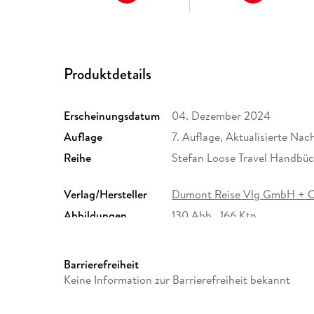
Produktdetails
Erscheinungsdatum
04. Dezember 2024
Auflage
7. Auflage, Aktualisierte Nac
Reihe
Stefan Loose Travel Handbü
Verlag/Hersteller
Dumont Reise Vlg GmbH + 
Abbildungen
130 Abb., 166 Ktn.
Größe (L/B/H)
183/127/36 mm
Herstelleradresse
MAIRDUMONT GmbH und Co.K
Barrierefreiheit
Ostfildern, info@dumontreis
Keine Information zur Barrierefreiheit bekannt