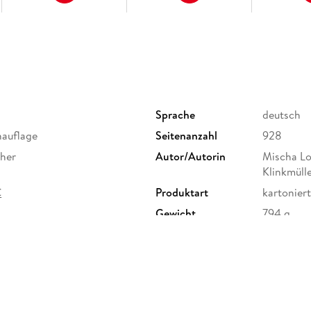
West-Thailand
Zentral-Thailand
Nord-Thailand
Der Nordosten
Die Ostküste
Sprache
deutsch
Die Golfküste
hauflage
Seitenanzahl
928
Die Andamanenküste
cher
Autor/Autorin
Mischa Lo
Anhang
Klinkmülle
C
Produktart
kartoniert
Gewicht
794 g
ISBN
9783770
G, Marco Polo Str. 1, 73760
e.de