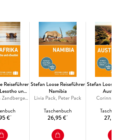
he Navigation.
msetzbar sind.
rs gutem Preis-Leistungs-Verhältnis und
s, Tempelbesuch, Naturbeobachtung und Roadtrips.
er Stefan Loose Reiseführer Thailand ist der ideale
ise in einem der aufregendsten Länder der Welt
e Reiseführer
Stefan Loose Reiseführer
Stefan Loose Reiseführe
 Lesotho und
Namibia
Australien
atini
Ariadne van Zandbergen, Philip Briggs
Livia Pack, Peter Pack
Corinna Melville
henbuch
Taschenbuch
Taschenbuch
95 €
26,95 €
27,95 €
*
*
*