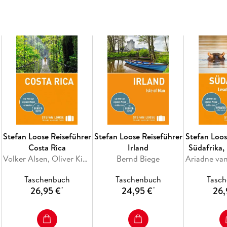
Über 160 detaillierte Karten
für eine einfac
Reiserouten
, die auch mit kleinem Budget u
Extra hervorgehoben: Adressen mit besonde
ausgesuchte
Autoren-Tipps
Alles für Aktive
: Trekking in Nationalpark
Ob Rundreise, Kultur-Trip oder Strandurlaub: D
Begleiter für alle, die eine unvergessliche Re
unternehmen wollen.
Stefan Loose Reiseführer
Stefan Loose Reiseführer
Stefan Loos
Inhaltsverzeichnis
Costa Rica
Irland
Südafrika,
Volker Alsen, Oliver Kiesow
Bernd Biege
eSw
Reiseziele und Routen
Taschenbuch
Taschenbuch
Tasc
Travelinfos von A bis Z
26,95 €
24,95 €
26,
*
*
Land und Leute
Bangkok