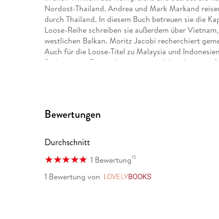
Nordost-Thailand. Andrea und Mark Markand reisen
durch Thailand. In diesem Buch betreuen sie die Ka
Loose-Reihe schreiben sie außerdem über Vietnam
westlichen Balkan. Moritz Jacobi recherchiert gem
Auch für die Loose-Titel zu Malaysia und Indonesien
Südostasien. Renate Loose ist seit Jahrzehnten auf
Verlagsgründer und Globetrotter, frönt ausgiebig se
Berliner Sommerlager anzutreffen.
Bewertungen
Durchschnitt
15
1 Bewertung
1 Bewertung
von
LovelyBooks