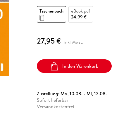
Fremdsprachige Bücher
n Lernhilfen
 Jugendbücher
eiber
Hörbuch Downloads im Bundle
cher
 Vergleich
 Puzzlezubehör
Lernen
New Adult
STABILO
Taschenbücher
Taschenbuch
eBook pdf
hilfen
hriller
 Backen
er
lender
Ratgeber
24,99 €
op
hriller
Romance
Sachbücher
27,95 €
precher:innen
inkl. Mwst.
Science Fiction
Fremdsprachige Bücher
In den Warenkorb
Zustellung:
Mo, 10.08. - Mi, 12.08.
Sofort lieferbar
Versandkostenfrei