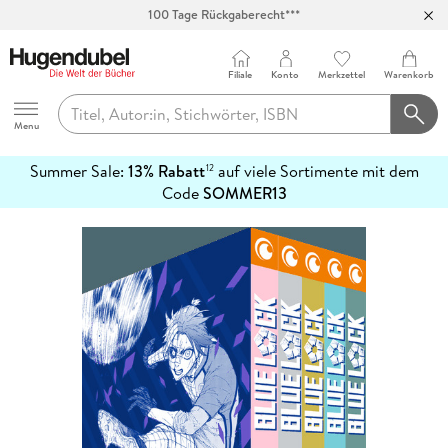
100 Tage Rückgaberecht***
Abholung in über 100 Filialen
Filiale
Konto
Merkzettel
Warenkorb
Hugendubel
Menu
Summer Sale:
13% Rabatt
auf viele Sortimente mit dem
12
mehr
Code
SOMMER13
erfahren