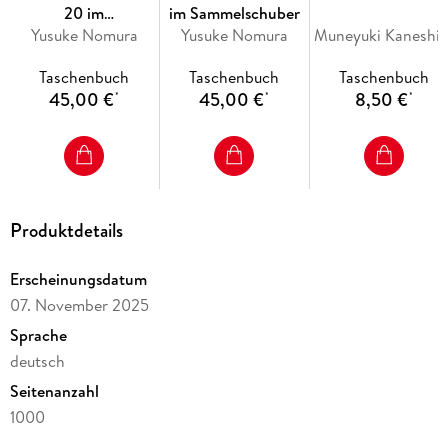
20 im
im Sammelschuber
Sammelschuber
Yusuke Nomura
Yusuke Nomura
Muneyuki Kaneshir
Taschenbuch
Taschenbuch
Taschenbuch
45,00 €
45,00 €
8,50 €
*
*
*
Produktdetails
Erscheinungsdatum
07. November 2025
Sprache
deutsch
Seitenanzahl
1000
Altersempfehlung