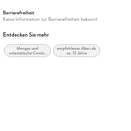
ab 12 Jahre
Barrierefreiheit
Reihe
Keine Information zur Barrierefreiheit bekannt
Blue Lock
Autor/Autorin
Entdecken Sie mehr
Muneyuki Kaneshiro
Mangas und
empfohlenes Alter: ab
Übersetzung
ostasiatische Comic-
ca. 12 Jahre
Markus Lange
Stile bzw. -Traditionen
Illustrationen
Yusuke Nomura
Verlag/Hersteller
Pegasus Manga
Originalsprache
japanisch
Produktart
kartoniert
Gewicht