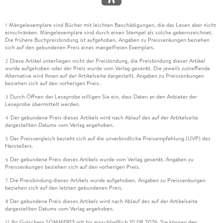
Mängelexemplare sind Bücher mit leichten Beschädigungen, die das Lesen aber nicht
1
einschränken. Mängelexemplare sind durch einen Stempel als solche gekennzeichnet.
Die frühere Buchpreisbindung ist aufgehoben. Angaben zu Preissenkungen beziehen
sich auf den gebundenen Preis eines mangelfreien Exemplars.
Diese Artikel unterliegen nicht der Preisbindung, die Preisbindung dieser Artikel
2
wurde aufgehoben oder der Preis wurde vom Verlag gesenkt. Die jeweils zutreffende
Alternative wird Ihnen auf der Artikelseite dargestellt. Angaben zu Preissenkungen
beziehen sich auf den vorherigen Preis.
Durch Öffnen der Leseprobe willigen Sie ein, dass Daten an den Anbieter der
3
Leseprobe übermittelt werden.
Der gebundene Preis dieses Artikels wird nach Ablauf des auf der Artikelseite
4
dargestellten Datums vom Verlag angehoben.
Der Preisvergleich bezieht sich auf die unverbindliche Preisempfehlung (UVP) des
5
Herstellers.
Der gebundene Preis dieses Artikels wurde vom Verlag gesenkt. Angaben zu
6
Preissenkungen beziehen sich auf den vorherigen Preis.
Die Preisbindung dieses Artikels wurde aufgehoben. Angaben zu Preissenkungen
7
beziehen sich auf den letzten gebundenen Preis.
Der gebundene Preis dieses Artikels wird nach Ablauf des auf der Artikelseite
8
dargestellten Datums vom Verlag angehoben.
Ihr Gutschein SOMMER13 gilt bis einschließlich 10.08.2026. Sie können den
12