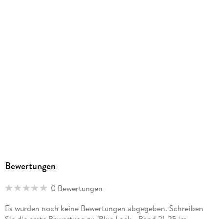
1052 g
Größe (L/B/H)
192/133/88 mm
ISBN
9782889516278
Herstelleradresse
Pegasus Manga GmbH, Chausseestr. 20, 10115 Berlin,
kaze.vertrieb@harpercollins.de
Bewertungen
0 Bewertungen
Es wurden noch keine Bewertungen abgegeben. Schreiben
Sie die erste Bewertung zu "Blue Lock - Band 21-25 im