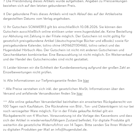
Die Preisbindung dieses Artikels wurde aufgehoben. Angaben zu Preissenkungen
7
beziehen sich auf den letzten gebundenen Preis.
Der gebundene Preis dieses Artikels wird nach Ablauf des auf der Artikelseite
8
dargestellten Datums vom Verlag angehoben.
Ihr Gutschein SOMMER13 gilt bis einschließlich 10.08.2026. Sie können den
12
Gutschein ausschließlich online einlösen unter www.hugendubel.de. Keine Bestellung
zur Abholung mit Zahlung in der Filiale möglich. Der Gutschein ist nicht gültig für
gesetzlich preisgebundene Artikel (deutschsprachige Bücher und eBooks) sowie für
preisgebundene Kalender, tolino shine (4016621130466), tolino select und das
Hugendubel Hörbuch Abo. Der Gutschein ist nicht mit anderen Gutscheinen und
Geschenkkarten kombinierbar. Eine Barauszahlung ist nicht möglich. Ein Weiterverkauf
und der Handel des Gutscheincodes sind nicht gestattet.
Leider können wir die Echtheit der Kundenbewertung aufgrund der großen Zahl an
15
Einzelbewertungen nicht prüfen.
Alle Informationen zur Tiefpreisgarantie finden Sie
hier
16
Alle Preise verstehen sich inkl. der gesetzlichen MwSt. Informationen über den
*
Versand und anfallende Versandkosten finden Sie
hier
Alle online gekauften Versandartikel beinhalten ein erweitertes Rückgaberecht von
***
100 Tagen nach Kaufdatum. Die Rücknahme von Bild-, Ton- und Datenträgern ist nur bei
noch versiegelter Ware möglich. Für in der Filiale gekaufte Artikel gilt ein
Rückgaberecht von 4 Wochen. Voraussetzung ist die Vorlage des Kassenbons und dass
sich der Artikel in wiederverkaufsfähigem Zustand befindet. Für digitale Produkte gilt
weiterhin die gesetzliche Widerrufsfrist von 14 Tagen. Bitte senden Sie Ihren Widerruf
zu digitalen Produkten per Mail an info@hugendubel.de.