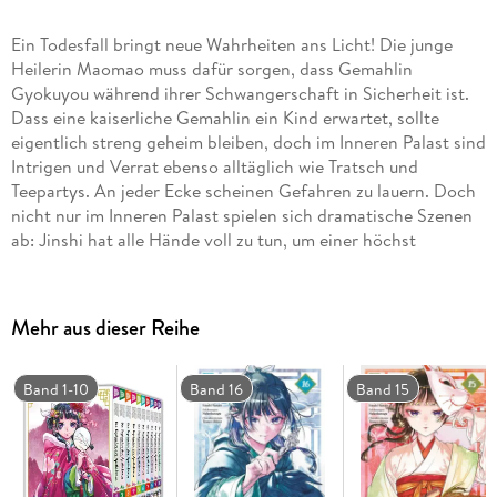
Ein Todesfall bringt neue Wahrheiten ans Licht! Die junge
Heilerin Maomao muss dafür sorgen, dass Gemahlin
Gyokuyou während ihrer Schwangerschaft in Sicherheit ist.
Dass eine kaiserliche Gemahlin ein Kind erwartet, sollte
eigentlich streng geheim bleiben, doch im Inneren Palast sind
Intrigen und Verrat ebenso alltäglich wie Tratsch und
Teepartys. An jeder Ecke scheinen Gefahren zu lauern. Doch
nicht nur im Inneren Palast spielen sich dramatische Szenen
ab: Jinshi hat alle Hände voll zu tun, um einer höchst
ungewöhnlichen Bitte zweier zu Besuch weilender
Botschafter nachzukommen. Als ob das nicht schon genug
wäre, wird er zu einer wichtigen Versammlung an den weit
Mehr aus dieser Reihe
entfernten Sommerpalast eingeladen - doch wer weiß,
welche Gefahren dort auf ihn warten? Ein Tod durch
Pilzvergiftung, das Geheimnis eines Schreins, der Fluch, der
Band 1-10
Band 16
Band 15
auf dem verstorbenen Kaiser lastete - all diese Fälle muss
Maomao lösen. Nebenbei deckt sie auch noch ein Mysterium
um den schönen Eunuch Jinshi auf . . .