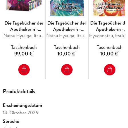
Die Tagebücher der
Die Tagebücher der
Die Tagebücher de
Apothekerin -
Apothekerin -
Apothekerin -
Geheimnisse am
Natsu Hyuuga, Itsuki Nanao
Geheimnisse am
Natsu Hyuuga, Itsuki Nanao
Geheimnisse am
Hyuganats
Kaiserhof 1-10 im
Kaiserhof 16
Kaiserhof 15
Taschenbuch
Taschenbuch
Taschenbuch
Schuber
99,00 €
10,00 €
10,00 €
*
*
*
Produktdetails
Erscheinungsdatum
14. Oktober 2026
Sprache