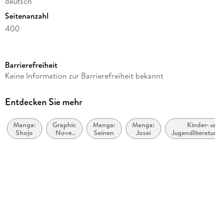
deutsch
Seitenanzahl
400
Altersempfehlung
ab 15 Jahre
Barrierefreiheit
Reihe
Keine Information zur Barrierefreiheit bekannt
Die Tagebücher der Apothekerin, 3
Autor/Autorin
Entdecken Sie mehr
Natsu Hyuuga, Hyuuga
Manga:
Graphic
Manga:
Manga:
Kinder- un
Übersetzung
Shojo
Novel
Seinen
Josei
Jugendliteraturw
Tsubaki
und
allgemein
Manga-
Illustrationen
Kunst
Touco Shino
Verlag/Hersteller
Manga Cult
Produktart