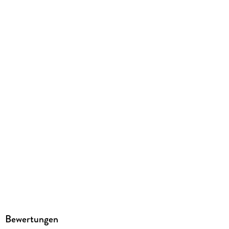
kartoniert
ISBN
9783757305680
Herstelleradresse
Cross Cult Entertainment GmbH & Co. Publishing KG,
Teinacher Str. 72, 71634 Ludwigsburg, info@cross-cult.de
Bewertungen