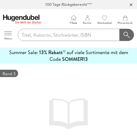
100 Tage Rückgaberecht***
Abholung in über 100 Filialen
Filiale
Konto
Merkzettel
Warenkorb
Hugendubel
Menu
Summer Sale:
13% Rabatt
auf viele Sortimente mit dem
12
mehr
Code
SOMMER13
erfahren
Band 3