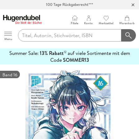
100 Tage Rückgaberecht***
Abholung in über 100 Filialen
Filiale
Konto
Merkzettel
Warenkorb
Hugendubel
Menu
Summer Sale:
13% Rabatt
auf viele Sortimente mit dem
12
mehr
Code
SOMMER13
erfahren
Band 16