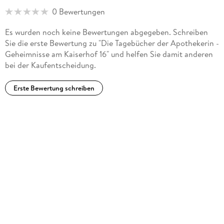
0 Bewertungen
Herstelleradresse
Penguin Random House Verlagsgruppe GmbH, Neumarkter
Es wurden noch keine Bewertungen abgegeben. Schreiben
Straße 28, 81673 München,
Sie die erste Bewertung zu "Die Tagebücher der Apothekerin -
produktsicherheit@penguinrandomhouse.de
Geheimnisse am Kaiserhof 16" und helfen Sie damit anderen
bei der Kaufentscheidung.
Erste Bewertung schreiben