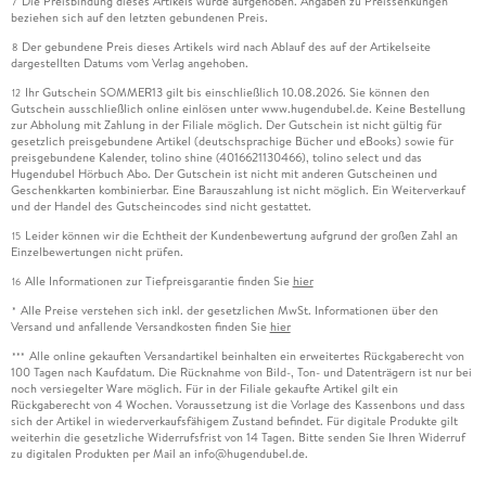
Die Preisbindung dieses Artikels wurde aufgehoben. Angaben zu Preissenkungen
7
beziehen sich auf den letzten gebundenen Preis.
Der gebundene Preis dieses Artikels wird nach Ablauf des auf der Artikelseite
8
dargestellten Datums vom Verlag angehoben.
Ihr Gutschein SOMMER13 gilt bis einschließlich 10.08.2026. Sie können den
12
Gutschein ausschließlich online einlösen unter www.hugendubel.de. Keine Bestellung
zur Abholung mit Zahlung in der Filiale möglich. Der Gutschein ist nicht gültig für
gesetzlich preisgebundene Artikel (deutschsprachige Bücher und eBooks) sowie für
preisgebundene Kalender, tolino shine (4016621130466), tolino select und das
Hugendubel Hörbuch Abo. Der Gutschein ist nicht mit anderen Gutscheinen und
Geschenkkarten kombinierbar. Eine Barauszahlung ist nicht möglich. Ein Weiterverkauf
und der Handel des Gutscheincodes sind nicht gestattet.
Leider können wir die Echtheit der Kundenbewertung aufgrund der großen Zahl an
15
Einzelbewertungen nicht prüfen.
Alle Informationen zur Tiefpreisgarantie finden Sie
hier
16
Alle Preise verstehen sich inkl. der gesetzlichen MwSt. Informationen über den
*
Versand und anfallende Versandkosten finden Sie
hier
Alle online gekauften Versandartikel beinhalten ein erweitertes Rückgaberecht von
***
100 Tagen nach Kaufdatum. Die Rücknahme von Bild-, Ton- und Datenträgern ist nur bei
noch versiegelter Ware möglich. Für in der Filiale gekaufte Artikel gilt ein
Rückgaberecht von 4 Wochen. Voraussetzung ist die Vorlage des Kassenbons und dass
sich der Artikel in wiederverkaufsfähigem Zustand befindet. Für digitale Produkte gilt
weiterhin die gesetzliche Widerrufsfrist von 14 Tagen. Bitte senden Sie Ihren Widerruf
zu digitalen Produkten per Mail an info@hugendubel.de.