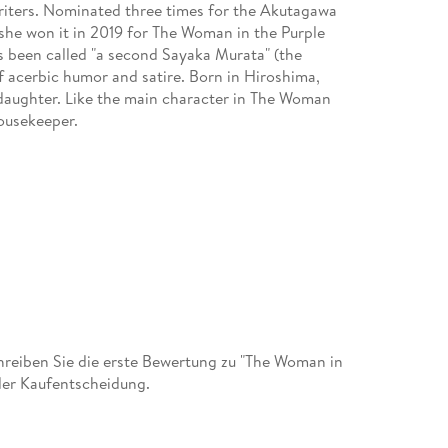
riters. Nominated three times for the Akutagawa
, she won it in 2019 for The Woman in the Purple
as been called "a second Sayaka Murata" (the
 acerbic humor and satire. Born in Hiroshima,
 daughter. Like the main character in The Woman
housekeeper.
reiben Sie die erste Bewertung zu "The Woman in
 der Kaufentscheidung.