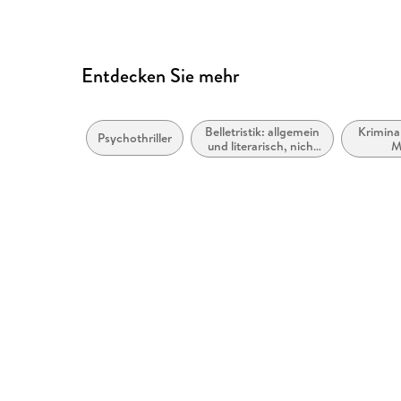
Entdecken Sie mehr
Belletristik: allgemein
Krimina
Psychothriller
und literarisch, nicht
M
nach Genre