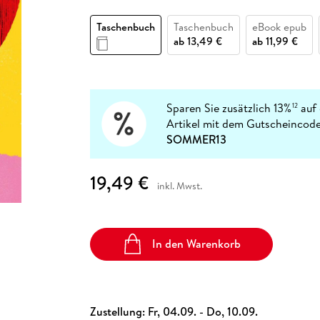
Fremdsprachige Bücher
n Lernhilfen
 Jugendbücher
eiber
Hörbuch Downloads im Bundle
cher
 Vergleich
 Puzzlezubehör
Lernen
New Adult
STABILO
Taschenbücher
Taschenbuch
Taschenbuch
eBook epub
hilfen
hriller
 Backen
er
lender
Ratgeber
ab
13,49 €
ab
11,99 €
op
hriller
Romance
Sachbücher
precher:innen
Science Fiction
Sparen Sie zusätzlich 13%
auf 
12
Artikel mit dem Gutscheincode
Fremdsprachige Bücher
SOMMER13
19,49 €
inkl. Mwst.
In den Warenkorb
Zustellung:
Fr, 04.09. - Do, 10.09.