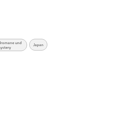
with the boss and all eyes are on her. But no
Cardigan. That's the difference between her a
Studiously deadpan and chillingly voyeuristic, 
Ottessa Moshfegh, The Woman in the Purple Sk
and the vulnerability of unmarried women in a
desperate desire to be seen.
lromane und
Japan
ystery
Story Locale: Japan