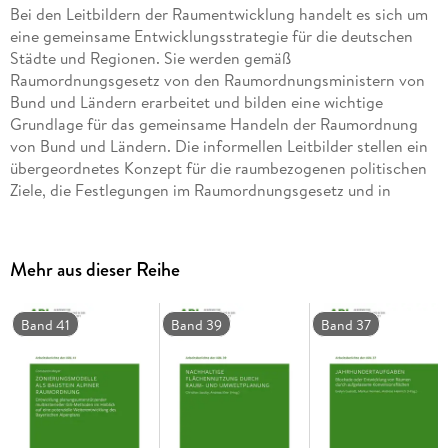
Bei den Leitbildern der Raumentwicklung handelt es sich um
eine gemeinsame Entwicklungsstrategie für die deutschen
Städte und Regionen. Sie werden gemäß
Raumordnungsgesetz von den Raumordnungsministern von
Bund und Ländern erarbeitet und bilden eine wichtige
Grundlage für das gemeinsame Handeln der Raumordnung
von Bund und Ländern. Die informellen Leitbilder stellen ein
übergeordnetes Konzept für die raumbezogenen politischen
Ziele, die Festlegungen im Raumordnungsgesetz und in
Raumordnungsplänen sowie für die konkreten
Umsetzungsmaßnahmen dar. Sie ergänzen somit die
gesetzlich festgelegten und verbindlichen Ziele und
Mehr aus dieser Reihe
Grundsätze der Raumordnung und weisen die
Aufgabenschwerpunkte der Raumordnung in den
kommenden Jahren aus.
Band 41
Band 39
Band 37
Im Mittelpunkt der Beiträge auf der Jahrestagung des Jungen
Forums 2014 stand die Bedeutung der veränderten aktuellen
Rahmenbedingungen für die Raumentwicklung.
Ausgangspunkt der Diskussion über Strategien,
Handlungskonzepte und Umsetzungsprojekte war der