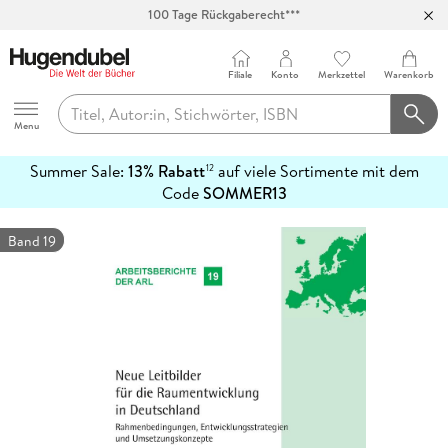
100 Tage Rückgaberecht***
Abholung in über 100 Filialen
Filiale
Konto
Merkzettel
Warenkorb
Hugendubel
Menu
Summer Sale:
13% Rabatt
auf viele Sortimente mit dem
12
mehr
Code
SOMMER13
erfahren
Band 19