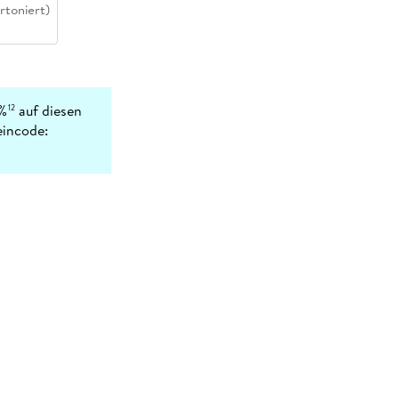
rtoniert)
3%
auf diesen
12
eincode: