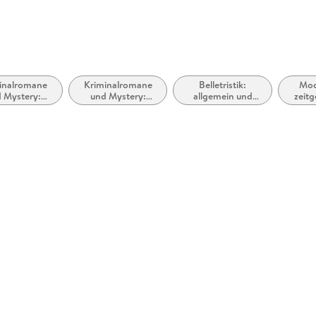
inalromane
Kriminalromane
Belletristik:
Mod
 Mystery:
und Mystery:
allgemein und
zeit
ttlerinnen
Polizeiarbeit &
literarisch, nicht
Lieb
Forensik
nach Genre
R