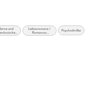
erne und
Liebesromane /
Psychothriller
genössische
Romance:
esromane /
Romantic
omance
Suspense