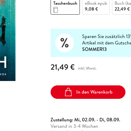
Fremdsprachige Bücher
Taschenbuch
eBook epub
Buch (ka
n Lernhilfen
 Jugendbücher
eiber
Hörbuch Downloads im Bundle
cher
 Vergleich
 Puzzlezubehör
Lernen
New Adult
STABILO
9,08 €
22,49 €
Taschenbücher
hilfen
hriller
 Backen
er
lender
Ratgeber
op
hriller
Romance
Sachbücher
Sparen Sie zusätzlich 1
precher:innen
Artikel mit dem Gutsch
Science Fiction
SOMMER13
Fremdsprachige Bücher
21,49 €
inkl. Mwst.
In den Warenkorb
Zustellung:
Mi, 02.09. - Di, 08.09.
Versand in 3-4 Wochen