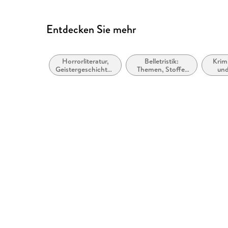
Entdecken Sie mehr
Horrorliteratur,
Belletristik:
Krim
Geistergeschichten
Themen, Stoffe,
und
und
Motive:
Ermi
Übernatürliches
Seelenleben