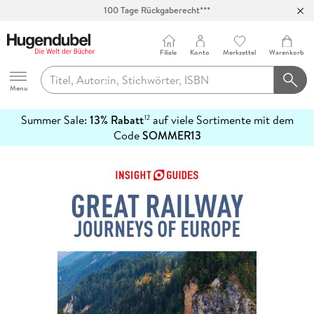
100 Tage Rückgaberecht***
Abholung in über 100 Filialen
Filiale
Konto
Merkzettel
Warenkorb
Hugendubel
Menu
Summer Sale:
13% Rabatt
auf viele Sortimente mit dem
12
mehr
Code
SOMMER13
erfahren