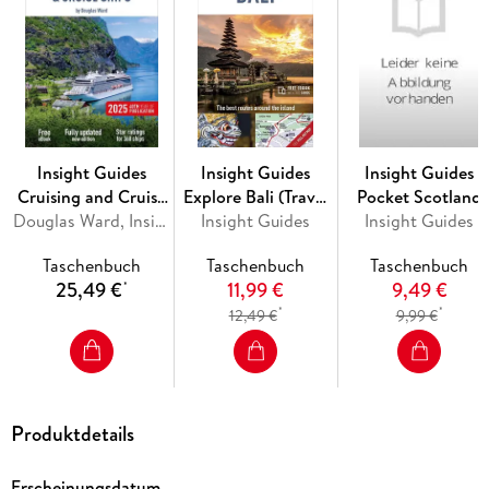
Insight Guides
Insight Guides
Insight Guides
Cruising and Cruise
Explore Bali (Travel
Pocket Scotland
Ships 2025
Douglas Ward, Insight Guides
Guide with Free
Insight Guides
(Travel Guide with
Insight Guides
eBook)
Free eBook)
Taschenbuch
Taschenbuch
Taschenbuch
25,49 €
11,99 €
9,49 €
*
*
*
12,49 €
9,99 €
Produktdetails
Erscheinungsdatum