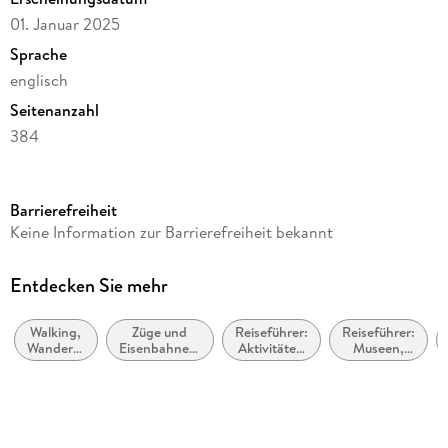
01. Januar 2025
Sprache
englisch
Seitenanzahl
384
Reihe
Insight
Barrierefreiheit
Autor/Autorin
Keine Information zur Barrierefreiheit bekannt
Nick Inman, Insight Guides
Verlag/Hersteller
Entdecken Sie mehr
APA Publications
Walking,
Züge und
Reiseführer:
Reiseführer:
Produktart
Wandern,
Eisenbahnen:
Aktivitäten
Museen,
kartoniert
Trekking
Sachbuch
im Urlaub /
historische
Aktiv-
Stätten,
Gewicht
Urlaub
Galerien
usw.
147 g
Größe (L/B/H)