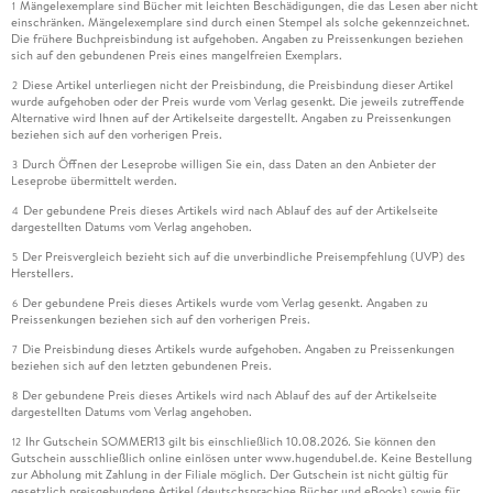
Mängelexemplare sind Bücher mit leichten Beschädigungen, die das Lesen aber nicht
1
einschränken. Mängelexemplare sind durch einen Stempel als solche gekennzeichnet.
Die frühere Buchpreisbindung ist aufgehoben. Angaben zu Preissenkungen beziehen
sich auf den gebundenen Preis eines mangelfreien Exemplars.
Diese Artikel unterliegen nicht der Preisbindung, die Preisbindung dieser Artikel
2
wurde aufgehoben oder der Preis wurde vom Verlag gesenkt. Die jeweils zutreffende
Alternative wird Ihnen auf der Artikelseite dargestellt. Angaben zu Preissenkungen
beziehen sich auf den vorherigen Preis.
Durch Öffnen der Leseprobe willigen Sie ein, dass Daten an den Anbieter der
3
Leseprobe übermittelt werden.
Der gebundene Preis dieses Artikels wird nach Ablauf des auf der Artikelseite
4
dargestellten Datums vom Verlag angehoben.
Der Preisvergleich bezieht sich auf die unverbindliche Preisempfehlung (UVP) des
5
Herstellers.
Der gebundene Preis dieses Artikels wurde vom Verlag gesenkt. Angaben zu
6
Preissenkungen beziehen sich auf den vorherigen Preis.
Die Preisbindung dieses Artikels wurde aufgehoben. Angaben zu Preissenkungen
7
beziehen sich auf den letzten gebundenen Preis.
Der gebundene Preis dieses Artikels wird nach Ablauf des auf der Artikelseite
8
dargestellten Datums vom Verlag angehoben.
Ihr Gutschein SOMMER13 gilt bis einschließlich 10.08.2026. Sie können den
12
Gutschein ausschließlich online einlösen unter www.hugendubel.de. Keine Bestellung
zur Abholung mit Zahlung in der Filiale möglich. Der Gutschein ist nicht gültig für
gesetzlich preisgebundene Artikel (deutschsprachige Bücher und eBooks) sowie für