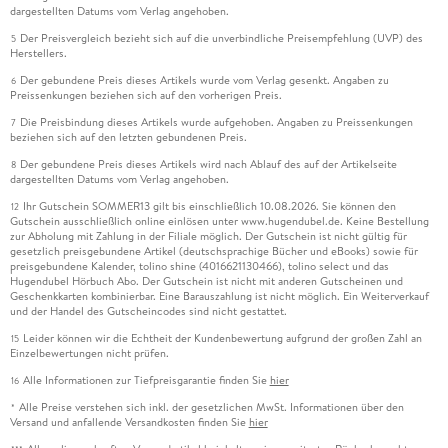
dargestellten Datums vom Verlag angehoben.
Der Preisvergleich bezieht sich auf die unverbindliche Preisempfehlung (UVP) des
5
Herstellers.
Der gebundene Preis dieses Artikels wurde vom Verlag gesenkt. Angaben zu
6
Preissenkungen beziehen sich auf den vorherigen Preis.
Die Preisbindung dieses Artikels wurde aufgehoben. Angaben zu Preissenkungen
7
beziehen sich auf den letzten gebundenen Preis.
Der gebundene Preis dieses Artikels wird nach Ablauf des auf der Artikelseite
8
dargestellten Datums vom Verlag angehoben.
Ihr Gutschein SOMMER13 gilt bis einschließlich 10.08.2026. Sie können den
12
Gutschein ausschließlich online einlösen unter www.hugendubel.de. Keine Bestellung
zur Abholung mit Zahlung in der Filiale möglich. Der Gutschein ist nicht gültig für
gesetzlich preisgebundene Artikel (deutschsprachige Bücher und eBooks) sowie für
preisgebundene Kalender, tolino shine (4016621130466), tolino select und das
Hugendubel Hörbuch Abo. Der Gutschein ist nicht mit anderen Gutscheinen und
Geschenkkarten kombinierbar. Eine Barauszahlung ist nicht möglich. Ein Weiterverkauf
und der Handel des Gutscheincodes sind nicht gestattet.
Leider können wir die Echtheit der Kundenbewertung aufgrund der großen Zahl an
15
Einzelbewertungen nicht prüfen.
Alle Informationen zur Tiefpreisgarantie finden Sie
hier
16
Alle Preise verstehen sich inkl. der gesetzlichen MwSt. Informationen über den
*
Versand und anfallende Versandkosten finden Sie
hier