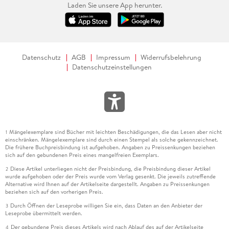
Laden Sie unsere App herunter.
Datenschutz
AGB
Impressum
Widerrufsbelehrung
Datenschutzeinstellungen
Mängelexemplare sind Bücher mit leichten Beschädigungen, die das Lesen aber nicht
1
einschränken. Mängelexemplare sind durch einen Stempel als solche gekennzeichnet.
Die frühere Buchpreisbindung ist aufgehoben. Angaben zu Preissenkungen beziehen
sich auf den gebundenen Preis eines mangelfreien Exemplars.
Diese Artikel unterliegen nicht der Preisbindung, die Preisbindung dieser Artikel
2
wurde aufgehoben oder der Preis wurde vom Verlag gesenkt. Die jeweils zutreffende
Alternative wird Ihnen auf der Artikelseite dargestellt. Angaben zu Preissenkungen
beziehen sich auf den vorherigen Preis.
Durch Öffnen der Leseprobe willigen Sie ein, dass Daten an den Anbieter der
3
Leseprobe übermittelt werden.
Der gebundene Preis dieses Artikels wird nach Ablauf des auf der Artikelseite
4