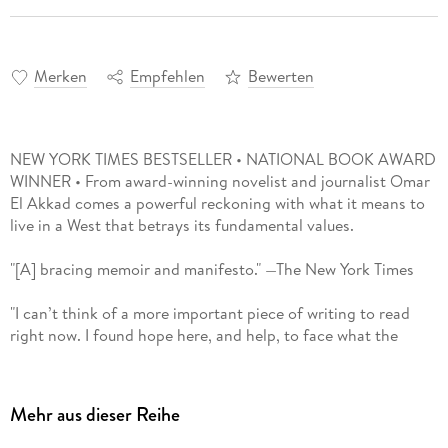
Merken
Empfehlen
Bewerten
NEW YORK TIMES BESTSELLER • NATIONAL BOOK AWARD
WINNER • From award-winning novelist and journalist Omar
El Akkad comes a powerful reckoning with what it means to
live in a West that betrays its fundamental values.
"[A] bracing memoir and manifesto." —The New York Times
"I can’t think of a more important piece of writing to read
right now. I found hope here, and help, to face what the
world is now, all that it isn’t anymore. Please read this. I
promise you won’t regret it." —Tommy Orange, bestselling
author of Wandering Stars and There There
Mehr aus dieser Reihe
A NEW YORK TIMES NOTABLE BOOK • PALESTINE BOOK