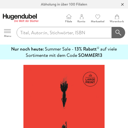
Abholung in über 100 Filialen
Filiale
Konto
Merkzettel
Warenkorb
Hugendubel
Menu
Nur noch heute:
Summer Sale -
13% Rabatt
auf viele
12
mehr
Sortimente mit dem Code
SOMMER13
erfahren