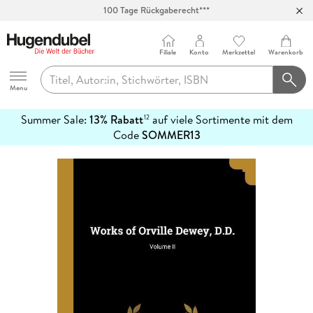
100 Tage Rückgaberecht***
Abholung in über 100 Filialen
Filiale
Konto
Merkzettel
Warenkorb
Hugendubel
Menu
Summer Sale:
13% Rabatt
auf viele Sortimente mit dem
12
mehr
Code
SOMMER13
erfahren