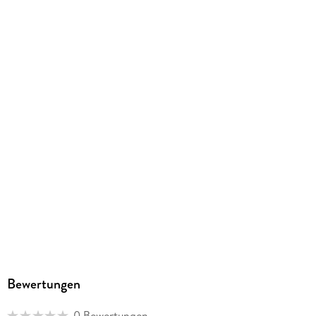
ISBN
9780469501119
Bewertungen
0 Bewertungen