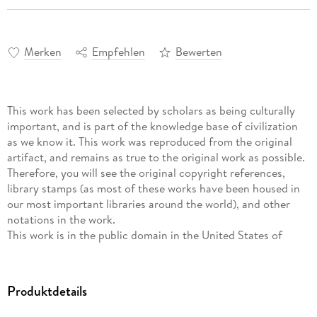
Merken
Empfehlen
Bewerten
This work has been selected by scholars as being culturally
important, and is part of the knowledge base of civilization
as we know it. This work was reproduced from the original
artifact, and remains as true to the original work as possible.
Therefore, you will see the original copyright references,
library stamps (as most of these works have been housed in
our most important libraries around the world), and other
notations in the work.
This work is in the public domain in the United States of
America, and possibly other nations. Within the United
States, you may freely copy and distribute this work, as no
entity (individual or corporate) has a copyright on the body
Produktdetails
of the work.
As a reproduction of a historical artifact, this work may