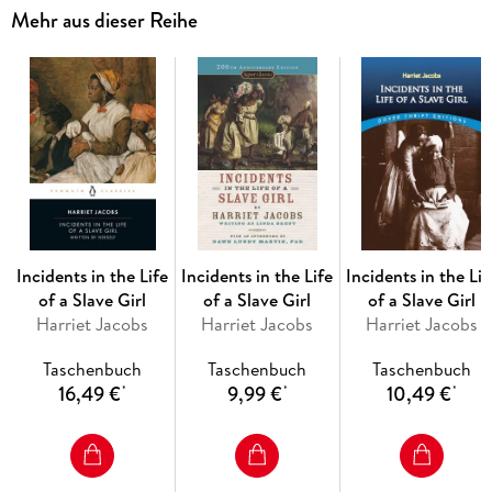
"Love, Marriage"
Mehr aus dieser Reihe
"Parents, Relations, Friendship"
Youth and Old Age
"Conduct, Morals, Experience"
"Sin, Religion, Truth"
"Genius, Thought, Beauty"
"Art, Literature, Music, Criticism"
"Conversation, Advice, Education"
"Wealth, Poverty, Society"
"Journalism, Politics, History"
England and America
Incidents in the Life
Incidents in the Life
Incidents in the Lif
Various Topics
of a Slave Girl
of a Slave Girl
of a Slave Girl
Harriet Jacobs
Harriet Jacobs
Harriet Jacobs
Taschenbuch
Taschenbuch
Taschenbuch
16,49 €
9,99 €
10,49 €
*
*
*