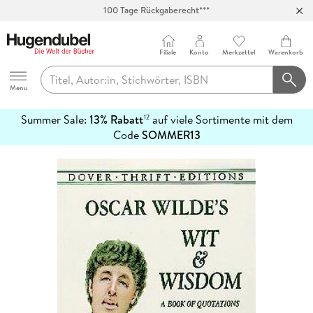
100 Tage Rückgaberecht***
Abholung in über 100 Filialen
Filiale
Konto
Merkzettel
Warenkorb
Hugendubel
Menu
Summer Sale:
13% Rabatt
auf viele Sortimente mit dem
12
mehr
Code
SOMMER13
erfahren