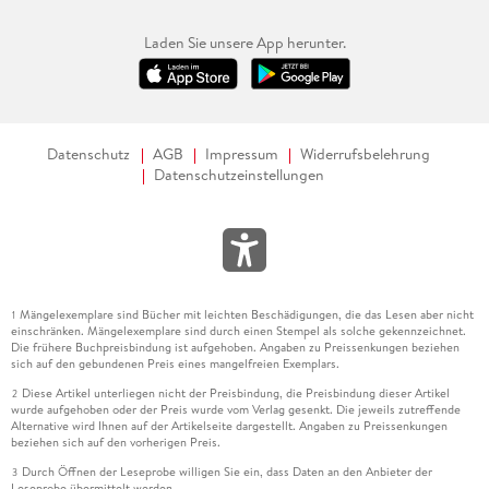
Laden Sie unsere App herunter.
Datenschutz
AGB
Impressum
Widerrufsbelehrung
Datenschutzeinstellungen
Mängelexemplare sind Bücher mit leichten Beschädigungen, die das Lesen aber nicht
1
einschränken. Mängelexemplare sind durch einen Stempel als solche gekennzeichnet.
Die frühere Buchpreisbindung ist aufgehoben. Angaben zu Preissenkungen beziehen
sich auf den gebundenen Preis eines mangelfreien Exemplars.
Diese Artikel unterliegen nicht der Preisbindung, die Preisbindung dieser Artikel
2
wurde aufgehoben oder der Preis wurde vom Verlag gesenkt. Die jeweils zutreffende
Alternative wird Ihnen auf der Artikelseite dargestellt. Angaben zu Preissenkungen
beziehen sich auf den vorherigen Preis.
Durch Öffnen der Leseprobe willigen Sie ein, dass Daten an den Anbieter der
3
Leseprobe übermittelt werden.