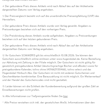
Der gebundene Preis dieses Artikels wird nach Ablauf des auf der Artikelseite
4
dargestellten Datums vom Verlag angehoben.
Der Preisvergleich bezieht sich auf die unverbindliche Preisempfehlung (UVP) des
5
Herstellers.
Der gebundene Preis dieses Artikels wurde vom Verlag gesenkt. Angaben zu
6
Preissenkungen beziehen sich auf den vorherigen Preis.
Die Preisbindung dieses Artikels wurde aufgehoben. Angaben zu Preissenkungen
7
beziehen sich auf den letzten gebundenen Preis.
Der gebundene Preis dieses Artikels wird nach Ablauf des auf der Artikelseite
8
dargestellten Datums vom Verlag angehoben.
Ihr Gutschein SOMMER13 gilt bis einschließlich 10.08.2026. Sie können den
12
Gutschein ausschließlich online einlösen unter www.hugendubel.de. Keine Bestellung
zur Abholung mit Zahlung in der Filiale möglich. Der Gutschein ist nicht gültig für
gesetzlich preisgebundene Artikel (deutschsprachige Bücher und eBooks) sowie für
preisgebundene Kalender, tolino shine (4016621130466), tolino select und das
Hugendubel Hörbuch Abo. Der Gutschein ist nicht mit anderen Gutscheinen und
Geschenkkarten kombinierbar. Eine Barauszahlung ist nicht möglich. Ein Weiterverkauf
und der Handel des Gutscheincodes sind nicht gestattet.
Leider können wir die Echtheit der Kundenbewertung aufgrund der großen Zahl an
15
Einzelbewertungen nicht prüfen.
Alle Informationen zur Tiefpreisgarantie finden Sie
hier
16
Alle Preise verstehen sich inkl. der gesetzlichen MwSt. Informationen über den
*