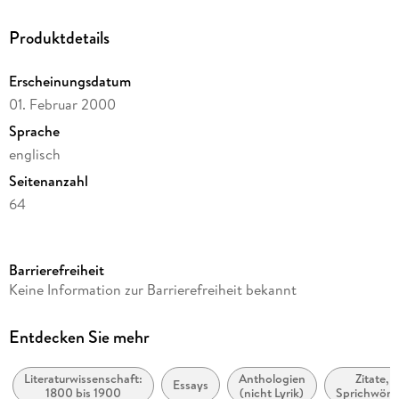
Produktdetails
Erscheinungsdatum
01. Februar 2000
Sprache
englisch
Seitenanzahl
64
Reihe
Dover Thrift Editions
Barrierefreiheit
Autor/Autorin
Keine Information zur Barrierefreiheit bekannt
Oscar Wilde
Verlag/Hersteller
Entdecken Sie mehr
Dover Publications Inc.
Literaturwissenschaft:
Anthologien
Zitate,
Produktart
Essays
1800 bis 1900
(nicht Lyrik)
Sprichwörte