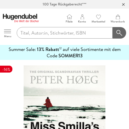
100 Tage Rückgaberecht***
Abholung in über 100 Filialen
Filiale
Konto
Merkzettel
Warenkorb
Hugendubel
Menu
Summer Sale:
13% Rabatt
auf viele Sortimente mit dem
12
mehr
Code
SOMMER13
erfahren
-16%