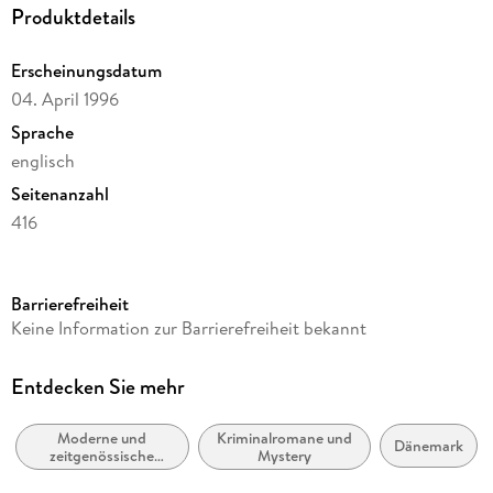
Produktdetails
Erscheinungsdatum
04. April 1996
Sprache
englisch
Seitenanzahl
416
Autor/Autorin
Peter Høeg
Barrierefreiheit
Verlag/Hersteller
Keine Information zur Barrierefreiheit bekannt
Vintage Classics
Produktart
Entdecken Sie mehr
kartoniert
Moderne und
Kriminalromane und
Gewicht
Dänemark
zeitgenössische
Mystery
293 g
Belletristik: allgemein
und literarisch