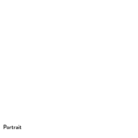
Herstelleradresse
Wiley-VCH GmbH, Boschstrasse 12, 69469 Weinheim,
product_safety@wiley.com
Portrait