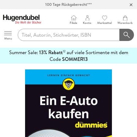
100 Tage Rückgaberecht***
Abholung in über 100 Filialen
Filiale
Konto
Merkzettel
Warenkorb
Hugendubel
Menu
Summer Sale:
13% Rabatt
auf viele Sortimente mit dem
12
mehr
Code
SOMMER13
erfahren