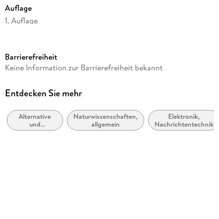
Auflage
1. Auflage
Seitenanzahl
205
Barrierefreiheit
Reihe
Keine Information zur Barrierefreiheit bekannt
... für Dummies
Autor/Autorin
Entdecken Sie mehr
Reiner Silberstein
Alternative
Naturwissenschaften,
Elektronik,
Verlag/Hersteller
und
allgemein
Nachrichtentechnik
Wiley-VCH GmbH
erneuerbare
Energiequellen
Gewicht
und -technik
272 g
Größe (L/B/H)
212/138/13 mm
ISBN
9783527719518