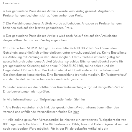
Herstellers.
Der gebundene Preis dieses Artikels wurde vom Verlag gesenkt. Angaben zu
6
Preissenkungen beziehen sich auf den vorherigen Preis.
Die Preisbindung dieses Artikels wurde aufgehoben. Angaben zu Preissenkungen
7
beziehen sich auf den letzten gebundenen Preis.
Der gebundene Preis dieses Artikels wird nach Ablauf des auf der Artikelseite
8
dargestellten Datums vom Verlag angehoben.
Ihr Gutschein SOMMER13 gilt bis einschließlich 10.08.2026. Sie können den
12
Gutschein ausschließlich online einlösen unter www.hugendubel.de. Keine Bestellung
zur Abholung mit Zahlung in der Filiale möglich. Der Gutschein ist nicht gültig für
gesetzlich preisgebundene Artikel (deutschsprachige Bücher und eBooks) sowie für
preisgebundene Kalender, tolino shine (4016621130466), tolino select und das
Hugendubel Hörbuch Abo. Der Gutschein ist nicht mit anderen Gutscheinen und
Geschenkkarten kombinierbar. Eine Barauszahlung ist nicht möglich. Ein Weiterverkauf
und der Handel des Gutscheincodes sind nicht gestattet.
Leider können wir die Echtheit der Kundenbewertung aufgrund der großen Zahl an
15
Einzelbewertungen nicht prüfen.
Alle Informationen zur Tiefpreisgarantie finden Sie
hier
16
Alle Preise verstehen sich inkl. der gesetzlichen MwSt. Informationen über den
*
Versand und anfallende Versandkosten finden Sie
hier
Alle online gekauften Versandartikel beinhalten ein erweitertes Rückgaberecht von
***
100 Tagen nach Kaufdatum. Die Rücknahme von Bild-, Ton- und Datenträgern ist nur bei
noch versiegelter Ware möglich. Für in der Filiale gekaufte Artikel gilt ein