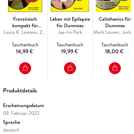
Französisch
Leben mit Epilepsie
Calisthenics für
kompakt für
für Dummies
Dummies
Dummies
Laura K. Lawless, Zoe Erotopoulos
Jae-ho Park
Mark Lauren, Joshua Cl
Taschenbuch
Taschenbuch
Taschenbuch
14,99 €
19,99 €
18,00 €
*
*
*
Produktdetails
Erscheinungsdatum
09. Februar 2022
Sprache
deutsch